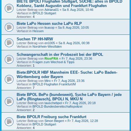
BIETE BPOLI Flughafen Stuttgart, SUCHE: alles in BPOLD
Koblenz, Sankt Augustin und Frankfurt Flughafen
Letzter Beitrag von
Adriana01
«
Sa 8. Aug 2026, 10:46
Verfasst in
BPOLD Stuttgart
Antworten:
4
Biete LaPo Hessen suche LaPo RLP
Letzter Beitrag von
lisasop
«
Sa 8. Aug 2026, 10:05
Verfasst in
Hessen
Suchen TP HH-NRW
Letzter Beitrag von
en1005
«
Sa 8. Aug 2026, 00:38
Verfasst in
Nordrhein-Westfalen
Schwangerschaft in der Probezeit bei der BPOL
Letzter Beitrag von
RicoFRA
«
Fr 7. Aug 2026, 23:36
Verfasst in
Fragen zum Wechsel & Tipps
Antworten:
1
Biete:BPOLR HBF Mannheim EEE- Suche: LaPo Baden-
Württemberg oder Bayern
Letzter Beitrag von
Miro
«
Fr 7. Aug 2026, 23:36
Verfasst in
BPOLD Flughafen Frankfurt/M
Antworten:
7
Biete BPOL BePo (bundesweit), Suche LaPo Bayern / jede
LaPo (Ringtausch), BPOLI N, MKÜ N
Letzter Beitrag von
tauschebpol
«
Fr 7. Aug 2026, 20:18
Verfasst in
BPOLD Bundesbereitschaftspolizei
Antworten:
2
Biete BPOLR Freiburg suche Frankfurt
Letzter Beitrag von
Simon Biegert
«
Fr 7. Aug 2026, 12:28
Verfasst in
BPOLD Stuttgart
Antworten:
4