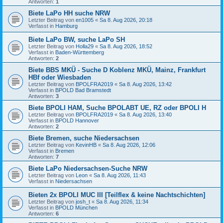
Antworten:
1
Biete LaPo HH suche NRW
Letzter Beitrag von
en1005
«
Sa 8. Aug 2026, 20:18
Verfasst in
Hamburg
Biete LaPo BW, suche LaPo SH
Letzter Beitrag von
Holla29
«
Sa 8. Aug 2026, 18:52
Verfasst in
Baden-Württemberg
Antworten:
2
Biete BBS MKÜ - Suche D Koblenz MKÜ, Mainz, Frankfurt
HBf oder Wiesbaden
Letzter Beitrag von
BPOLFRA2019
«
Sa 8. Aug 2026, 13:42
Verfasst in
BPOLD Bad Bramstedt
Antworten:
3
Biete BPOLI HAM, Suche BPOLABT UE, RZ oder BPOLI H
Letzter Beitrag von
BPOLFRA2019
«
Sa 8. Aug 2026, 13:40
Verfasst in
BPOLD Hannover
Antworten:
2
Biete Bremen, suche Niedersachsen
Letzter Beitrag von
KevinHB
«
Sa 8. Aug 2026, 12:06
Verfasst in
Bremen
Antworten:
7
Biete LaPo Niedersachsen-Suche NRW
Letzter Beitrag von
Leon
«
Sa 8. Aug 2026, 11:43
Verfasst in
Niedersachsen
Bieten 2x BPOLI MUC III [Teilflex & keine Nachtschichten]
Letzter Beitrag von
josh_t
«
Sa 8. Aug 2026, 11:34
Verfasst in
BPOLD München
Antworten:
6