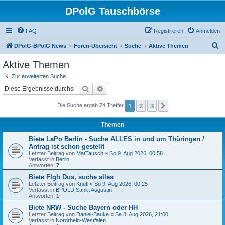
DPolG Tauschbörse
FAQ
Registrieren
Anmelden
S
DPolG-BPolG News
Foren-Übersicht
Suche
Aktive Themen
u
Aktive Themen
c
Zur erweiterten Suche
h
Suche
Erweiterte Suche
e
1
2
3
Nächste
Die Suche ergab 74 Treffer
Themen
Biete LaPo Berlin - Suche ALLES in und um Thüringen /
Antrag ist schon gestellt
Letzter Beitrag von
MatTausch
«
So 9. Aug 2026, 00:58
Verfasst in
Berlin
Antworten:
7
Biete Flgh Dus, suche alles
Letzter Beitrag von
Knuti
«
So 9. Aug 2026, 00:25
Verfasst in
BPOLD Sankt Augustin
Antworten:
1
Biete NRW - Suche Bayern oder HH
Letzter Beitrag von
Daniel-Bauke
«
Sa 8. Aug 2026, 21:00
Verfasst in
Nordrhein-Westfalen