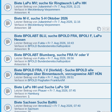
Biete LaPo MV; suche für Ringtausch LaPo HH
Letzter Beitrag von
Julianimhof
«
Fr 7. Aug 2026, 11:21
Verfasst in
Mecklenburg-Vorpommern
Antworten:
4
Biete M-V, suche S-H Oktober 2026
Letzter Beitrag von
Julianimhof
«
Fr 7. Aug 2026, 11:16
Verfasst in
Mecklenburg-Vorpommern
Antworten:
10
1
2
Biete BPOLABT BLU, suche BPOLD FRA, BPOLI F, LaPo
Hessen
Letzter Beitrag von
Fulda
«
Fr 7. Aug 2026, 10:43
Verfasst in
BPOLD Bundesbereitschaftspolizei
Antworten:
9
Biete BPOLABT Blumberg, suche FRA IV oder V
Letzter Beitrag von
Fulda
«
Fr 7. Aug 2026, 09:56
Verfasst in
BPOLD Bundesbereitschaftspolizei
Antworten:
6
Biete BPOLD FRA, I V (Vorfeld) - Suche BPOLD alle
Abteilungen über Binnentausch, vorzugsweise ABT HÜN
Letzter Beitrag von
Fulda
«
Fr 7. Aug 2026, 09:51
Verfasst in
BPOLD Flughafen Frankfurt/M
Biete LaPo HH und Suche LaPo SH
Letzter Beitrag von
Phauer
«
Fr 7. Aug 2026, 07:45
Verfasst in
Hamburg
Antworten:
1
Biete Sachsen Suche BaWü
Letzter Beitrag von
Veronika12
«
Fr 7. Aug 2026, 07:40
Verfasst in
Sachsen
Antworten:
11