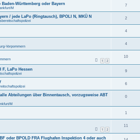
 Baden-Württemberg oder Bayern
7
ankfurt/M
ern / jede LaPo (Ringtausch), BPOLI N, MKÜ N
2
ereitschaftspolizei
4
4
urg-Vorpommern
10
ommern
1
2
 F, LaPo Hessen
9
chaftspolizei
V
6
itschaftspolizei
 alle Abteilungen über Binnentausch, vorzugsweise ABT
0
nkfurt/M
1
11
1
2
BF oder BPOLD FRA Flughafen Inspektion 4 oder auch
14