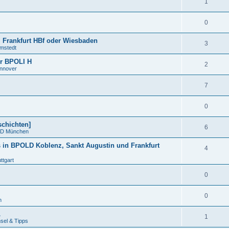
1
0
 Frankfurt HBf oder Wiesbaden
3
mstedt
r BPOLI H
2
nnover
7
0
schichten]
6
D München
s in BPOLD Koblenz, Sankt Augustin und Frankfurt
4
tgart
0
0
n
L
1
el & Tipps