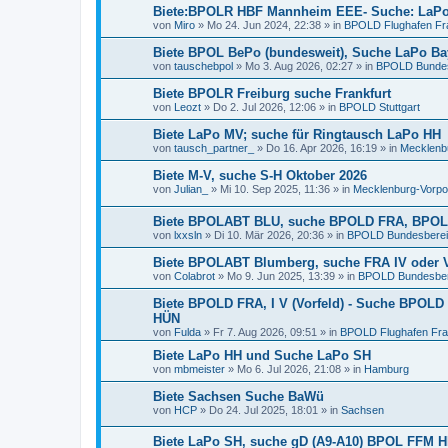
Biete:BPOLR HBF Mannheim EEE- Suche: LaPo
von
Miro
»
Mo 24. Jun 2024, 22:38
» in
BPOLD Flughafen Fr
Biete BPOL BePo (bundesweit), Suche LaPo Bay
von
tauschebpol
»
Mo 3. Aug 2026, 02:27
» in
BPOLD Bundesb
Biete BPOLR Freiburg suche Frankfurt
von
Leozt
»
Do 2. Jul 2026, 12:06
» in
BPOLD Stuttgart
Biete LaPo MV; suche für Ringtausch LaPo HH
von
tausch_partner_
»
Do 16. Apr 2026, 16:19
» in
Mecklenb
Biete M-V, suche S-H Oktober 2026
von
Julian_
»
Mi 10. Sep 2025, 11:36
» in
Mecklenburg-Vorp
Biete BPOLABT BLU, suche BPOLD FRA, BPOLI
von
lxxsln
»
Di 10. Mär 2026, 20:36
» in
BPOLD Bundesbereits
Biete BPOLABT Blumberg, suche FRA IV oder 
von
Colabrot
»
Mo 9. Jun 2025, 13:39
» in
BPOLD Bundesbere
Biete BPOLD FRA, I V (Vorfeld) - Suche BPOLD
HÜN
von
Fulda
»
Fr 7. Aug 2026, 09:51
» in
BPOLD Flughafen Fra
Biete LaPo HH und Suche LaPo SH
von
mbmeister
»
Mo 6. Jul 2026, 21:08
» in
Hamburg
Biete Sachsen Suche BaWü
von
HCP
»
Do 24. Jul 2025, 18:01
» in
Sachsen
Biete LaPo SH, suche gD (A9-A10) BPOL FFM H