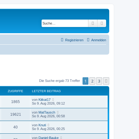
Suche
Erweiterte Suche
Registrieren
Anmelden
1
2
3
Nächste
Die Suche ergab 73 Treffer
ZUGRIFFE
LETZTER BEITRAG
von
Kitkat17
1865
So 9. Aug 2026, 09:12
von
MatTausch
19621
So 9. Aug 2026, 00:58
von
Knuti
40
So 9. Aug 2026, 00:25
von
Daniel-Bauke