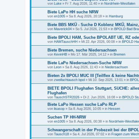
von
Luke
»
Fr 7. Aug 2026, 11:40
» in
Nordrhein-Westfalen
Biete LaPo HH suche NRW
von
en1005
»
Sa 8. Aug 2026, 20:18
» in
Hamburg
Biete BBS MKÜ - Suche D Koblenz MKÜ, Mainz,
von
Maverick04
»
So 5. Jul 2026, 21:53
» in
BPOLD Bad Bra
Biete BPOLI HAM, Suche BPOLABT UE, RZ ode
von
HAMTauschHH
»
Mi 22. Apr 2026, 00:08
» in
BPOLD Ha
Biete Bremen, suche Niedersachsen
von
KevinHB
»
Mo 17. Mär 2025, 14:12
» in
Bremen
Biete LaPo Niedersachsen-Suche NRW
von
Leon
»
Sa 8. Aug 2026, 11:43
» in
Niedersachsen
Bieten 2x BPOLI MUC III [Teilflex & keine Nacht
von
zweifachtausch bpol
»
Mi 10. Sep 2025, 13:01
» in
BPOL
BIETE BPOLI Flughafen Stuttgart, SUCHE: alle
Flughafen
von
TauschSTR2026
»
Di 2. Jun 2026, 16:08
» in
BPOLD Stut
Biete LaPo Hessen suche LaPo RLP
von
lisasop
»
Sa 8. Aug 2026, 10:05
» in
Hessen
Suchen TP HH-NRW
von
en1005
»
Sa 8. Aug 2026, 00:38
» in
Nordrhein-Westfale
Schwangerschaft in der Probezeit bei der BPO
von
Tausch18
»
Sa 4. Jul 2026, 07:02
» in
Fragen zum Wechs