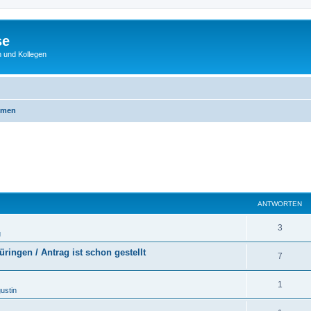
se
 und Kollegen
emen
ANTWORTEN
3
g
ingen / Antrag ist schon gestellt
7
1
ustin