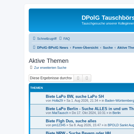
DPolG Tauschbör
Tauschgesuche unserer Kolleginnen
Schnellzugriff
FAQ
DPolG-BPolG News
Foren-Übersicht
Suche
Aktive Th
Aktive Themen
Zur erweiterten Suche
Suche
Erweiterte Suche
THEMEN
Biete LaPo BW, suche LaPo SH
von
Holla29
»
Sa 1. Aug 2026, 21:34
» in
Baden-Württember
Biete LaPo Berlin - Suche ALLES in und um Thür
von
MatTausch
»
Do 17. Okt 2024, 10:31
» in
Berlin
Biete Flgh Dus, suche alles
von
pm12345
»
Sa 8. Aug 2026, 15:47
» in
BPOLD Sankt Aug
Biete NRW - Suche Bayern oder HH