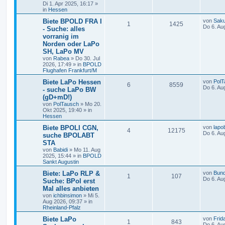
Di 1. Apr 2025, 16:17
»
in
Hessen
Biete BPOLD FRA I
von
Saku
1
1425
Do 6. Au
- Suche: alles
vorranig im
Norden oder LaPo
SH, LaPo MV
von
Rabea
»
Do 30. Jul
2026, 17:49
» in
BPOLD
Flughafen Frankfurt/M
Biete LaPo Hessen
von
PolT
6
8559
Do 6. Au
- suche LaPo BW
(gD+mD!)
von
PolTausch
»
Mo 20.
Okt 2025, 19:40
» in
Hessen
Biete BPOLI CGN,
von
lapo
4
12175
Do 6. Au
suche BPOLABT
STA
von
Babidi
»
Mo 11. Aug
2025, 15:44
» in
BPOLD
Sankt Augustin
Biete: LaPo RLP &
von
Bun
1
107
Do 6. Au
Suche: BPol erst
Mal alles anbieten
von
ichbinsimon
»
Mi 5.
Aug 2026, 09:37
» in
Rheinland-Pfalz
Biete LaPo
von
Frid
1
843
Do 6. Au