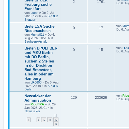
Biete BPOLR
2
1761
Do 6. Au
Freiburg suche
Frankfurt
von
Leozt
»
Do 2. Jul
2026, 12:06
» in
BPOLD
Stuttgart
Biete LSA Suche
von
Mum
0
17
Do 6. Au
Niedersachsen
von
Muma011
»
Do 6.
Aug 2026, 20:20
» in
Sachsen-Anhalt
Bieten BPOLI BER
von
LR0
0
15
Do 6. Au
und MKÜ Berlin
mit DO Berlin,
suchen 2 Stellen
in der Direktion
Bad Bramstedt,
alles in oder um
Hamburg
von
LR0608
»
Do 6. Aug
2026, 20:19
» in
BPOLD
Berlin
Newsticker der
von
Ric
129
233629
Do 6. Au
Administration
von
RicoFRA
»
So 29.
Jan 2023, 23:01
» in
Newsticker
1
9
10
11
12
…
13