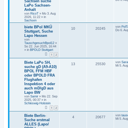
Sachsen suche
LaPo Sachsen-
Anhalt
von
RicoT
»
Mo 3. Aug
2026, 11:22
» in
Sachsen
biete BPol MKÜ
von
PolT
10
20245
Do 6. Au
Stuttgart, Suche
Lapo Hessen
von
TauschgesuchBpol12
»
So 22. Jun 2025, 16:44
» in
BPOLD Stuttgart
1
2
Biete LaPo SH,
von
Sar
13
25530
Mi 5. Au
suche gD (A9-A10)
BPOL FFM HBF
oder BPOLD FRA
Flughafen
Inspektion 4 oder
auch mD/gD aus
Lapo BW
von
Samir
»
Mo 22. Sep
2025, 00:37
» in
Schleswig-Holstein
1
2
Biete Berlin-
von
taus
4
20677
Mi 5. Au
Suche erstmal
ALLES (Lapo/