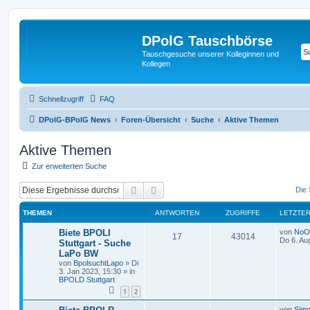
DPolG Tauschbörse
Tauschgesuche unserer Kolleginnen und
Kollegen
Schnellzugriff
FAQ
DPolG-BPolG News
Foren-Übersicht
Suche
Aktive Themen
Aktive Themen
Zur erweiterten Suche
Suche
Erweiterte Suche
Die 
THEMEN
ANTWORTEN
ZUGRIFFE
LETZTER
Biete BPOLI
von
NoO
17
43014
Do 6. Au
Stuttgart - Suche
LaPo BW
von
BpolsuchtLapo
»
Di
3. Jan 2023, 15:30
» in
BPOLD Stuttgart
1
2
von
Simo