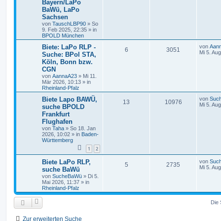
Bayern/LaPo
BaWü, LaPo
Sachsen
von
TauschLBP90
»
So
9. Feb 2025, 22:35
» in
BPOLD München
Biete: LaPo RLP -
von
Aan
6
3051
Mi 5. Au
Suche: BPol STA,
Köln, Bonn bzw.
CGN
von
AannaA23
»
Mi 11.
Mär 2026, 10:13
» in
Rheinland-Pfalz
Biete Lapo BAWÜ,
von
Suc
13
10976
Mi 5. Au
suche BPOLD
Frankfurt
Flughafen
von
Taha
»
So 18. Jan
2026, 10:02
» in
Baden-
Württemberg
1
2
Biete LaPo RLP,
von
Suc
5
2735
Mi 5. Au
suche BaWü
von
SucheBaWü
»
Di 5.
Mai 2026, 11:37
» in
Rheinland-Pfalz
Die 
Zur erweiterten Suche