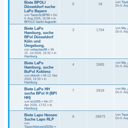
Biete BPOLI
von
Tau
0
18
Do 6. Au
Düsseldorf suche
LaPo Bayern
von
TauschLBP90
»
Do
6. Aug 2026, 16:08
» in
BPOLD Sankt Augustin
Biete LaPo
von
Ma_
3
1704
Do 6. Au
Hamburg, suche
BPol Düsseldorf
Köln und
Umgebung.
von
sebastian88
»
Mi
15. Jul 2026, 19:32
» in
Hamburg
Biete LaPo
von
Ma_
4
2685
Do 6. Au
Hamburg, suche
BuPol Koblenz
von
nklsrth
»
Mi 13. Mai
2026, 19:30
» in
Hamburg
Biete LaPo HH
von
Ma_
7
2919
Do 6. Au
suche BPol H (BPI
HH)
von
en1005
»
Mo 27.
Apr 2026, 17:51
» in
Hamburg
Biete Lapo Hessen
von
Tau
9
28875
Do 6. Au
Suche Lapo RLP
von
Tauschhessen2025e
»