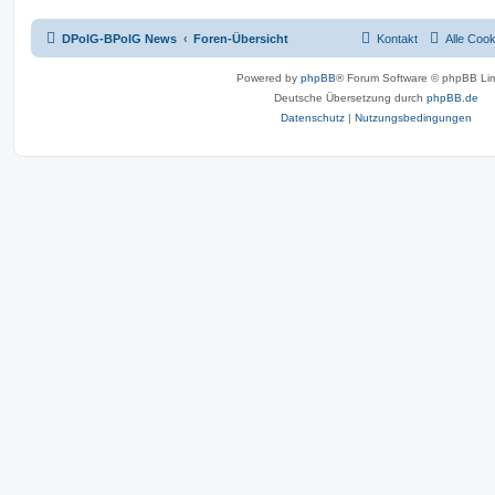
DPolG-BPolG News
Foren-Übersicht
Kontakt
Alle Coo
Powered by
phpBB
® Forum Software © phpBB Lim
Deutsche Übersetzung durch
phpBB.de
Datenschutz
|
Nutzungsbedingungen