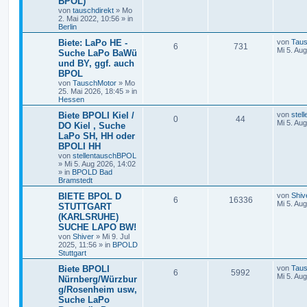
BPOL)
von
tauschdirekt
»
Mo
2. Mai 2022, 10:56
» in
Berlin
Biete: LaPo HE -
von
Tau
6
731
Mi 5. Au
Suche LaPo BaWü
und BY, ggf. auch
BPOL
von
TauschMotor
»
Mo
25. Mai 2026, 18:45
» in
Hessen
Biete BPOLI Kiel /
von
stel
0
44
Mi 5. Au
DO Kiel , Suche
LaPo SH, HH oder
BPOLI HH
von
stellentauschBPOL
»
Mi 5. Aug 2026, 14:02
» in
BPOLD Bad
Bramstedt
BIETE BPOL D
von
Shiv
6
16336
Mi 5. Au
STUTTGART
(KARLSRUHE)
SUCHE LAPO BW!
von
Shiver
»
Mi 9. Jul
2025, 11:56
» in
BPOLD
Stuttgart
Biete BPOLI
von
Tau
6
5992
Mi 5. Au
Nürnberg/Würzbur
g/Rosenheim usw,
Suche LaPo