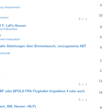
4
urg-Vorpommern
10
ommern
1
2
 F, LaPo Hessen
9
chaftspolizei
V
6
itschaftspolizei
 alle Abteilungen über Binnentausch, vorzugsweise ABT
0
nkfurt/M
1
1
g
11
1
2
BF oder BPOLD FRA Flughafen Inspektion 4 oder auch
14
1
2
ern, BW, Hessen +RLP)
8