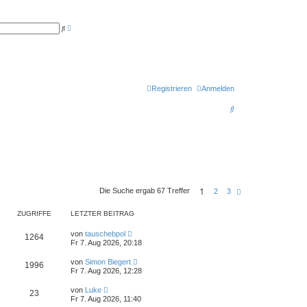
E
S
r
u
w
c
e
h
i
e
t
e
r
t
Registrieren
Anmelden
e
S
S
u
c
u
h
e
c
h
e
1
Die Suche ergab 67 Treffer
N
2
3
ä
c
ZUGRIFFE
LETZTER BEITRAG
h
s
t
von
tauschebpol
1264
e
Fr 7. Aug 2026, 20:18
von
Simon Biegert
1996
Fr 7. Aug 2026, 12:28
von
Luke
23
Fr 7. Aug 2026, 11:40