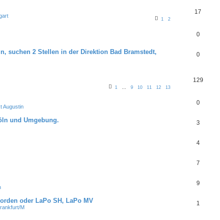
17
gart
1
2
0
, suchen 2 Stellen in der Direktion Bad Bramstedt,
0
129
1
…
9
10
11
12
13
0
 Augustin
Köln und Umgebung.
3
4
7
9
n
 Norden oder LaPo SH, LaPo MV
1
rankfurt/M