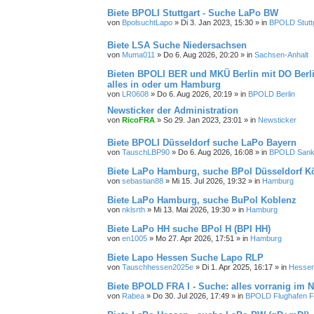
Biete BPOLI Stuttgart - Suche LaPo BW
von
BpolsuchtLapo
»
Di 3. Jan 2023, 15:30
» in
BPOLD Stutt
Biete LSA Suche Niedersachsen
von
Muma011
»
Do 6. Aug 2026, 20:20
» in
Sachsen-Anhalt
Bieten BPOLI BER und MKÜ Berlin mit DO Berlin
alles in oder um Hamburg
von
LR0608
»
Do 6. Aug 2026, 20:19
» in
BPOLD Berlin
Newsticker der Administration
von
RicoFRA
»
So 29. Jan 2023, 23:01
» in
Newsticker
Biete BPOLI Düsseldorf suche LaPo Bayern
von
TauschLBP90
»
Do 6. Aug 2026, 16:08
» in
BPOLD Sankt
Biete LaPo Hamburg, suche BPol Düsseldorf 
von
sebastian88
»
Mi 15. Jul 2026, 19:32
» in
Hamburg
Biete LaPo Hamburg, suche BuPol Koblenz
von
nklsrth
»
Mi 13. Mai 2026, 19:30
» in
Hamburg
Biete LaPo HH suche BPol H (BPI HH)
von
en1005
»
Mo 27. Apr 2026, 17:51
» in
Hamburg
Biete Lapo Hessen Suche Lapo RLP
von
Tauschhessen2025e
»
Di 1. Apr 2025, 16:17
» in
Hesse
Biete BPOLD FRA I - Suche: alles vorranig im
von
Rabea
»
Do 30. Jul 2026, 17:49
» in
BPOLD Flughafen F