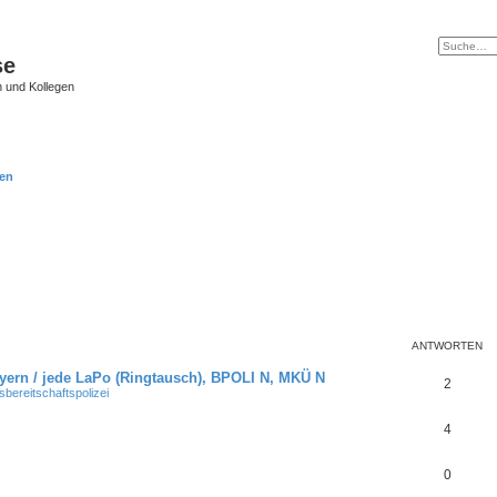
se
 und Kollegen
en
ANTWORTEN
ern / jede LaPo (Ringtausch), BPOLI N, MKÜ N
2
ereitschaftspolizei
4
0