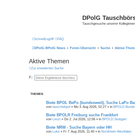
DPolG Tauschbör
Tauschgesuche unserer Kolleginnen
Schnellzugriff
FAQ
DPolG-BPolG News
Foren-Übersicht
Suche
Aktive Them
Aktive Themen
Zur erweiterten Suche
S
E
u
r
c
w
h
e
e
i
THEMEN
t
e
r
Biete BPOL BePo (bundesweit), Suche LaPo Bay
t
von
tauschebpol
»
Mo 3. Aug 2026, 02:27
» in
BPOLD Bundesb
e
S
Biete BPOLR Freiburg suche Frankfurt
u
von
Leozt
»
Do 2. Jul 2026, 12:06
» in
BPOLD Stuttgart
c
h
Biete NRW - Suche Bayern oder HH
e
von
Luke
»
Fr 7. Aug 2026, 11:40
» in
Nordrhein-Westfalen