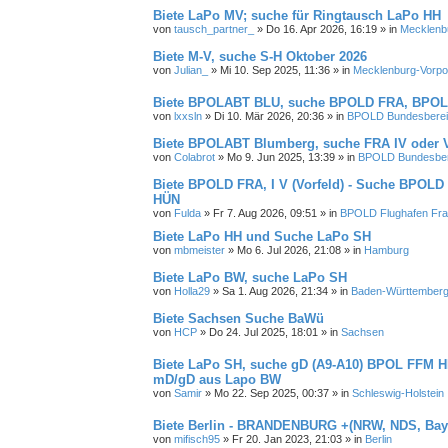
Biete LaPo MV; suche für Ringtausch LaPo HH
von
tausch_partner_
»
Do 16. Apr 2026, 16:19
» in
Mecklenb
Biete M-V, suche S-H Oktober 2026
von
Julian_
»
Mi 10. Sep 2025, 11:36
» in
Mecklenburg-Vorp
Biete BPOLABT BLU, suche BPOLD FRA, BPOLI
von
lxxsln
»
Di 10. Mär 2026, 20:36
» in
BPOLD Bundesbereits
Biete BPOLABT Blumberg, suche FRA IV oder 
von
Colabrot
»
Mo 9. Jun 2025, 13:39
» in
BPOLD Bundesbere
Biete BPOLD FRA, I V (Vorfeld) - Suche BPOLD
HÜN
von
Fulda
»
Fr 7. Aug 2026, 09:51
» in
BPOLD Flughafen Fra
Biete LaPo HH und Suche LaPo SH
von
mbmeister
»
Mo 6. Jul 2026, 21:08
» in
Hamburg
Biete LaPo BW, suche LaPo SH
von
Holla29
»
Sa 1. Aug 2026, 21:34
» in
Baden-Württember
Biete Sachsen Suche BaWü
von
HCP
»
Do 24. Jul 2025, 18:01
» in
Sachsen
Biete LaPo SH, suche gD (A9-A10) BPOL FFM H
mD/gD aus Lapo BW
von
Samir
»
Mo 22. Sep 2025, 00:37
» in
Schleswig-Holstein
Biete Berlin - BRANDENBURG +(NRW, NDS, Bay
von
mifisch95
»
Fr 20. Jan 2023, 21:03
» in
Berlin