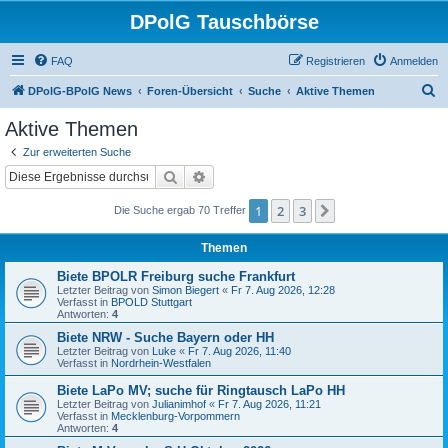
DPolG Tauschbörse
FAQ
Registrieren
Anmelden
S
DPolG-BPolG News
Foren-Übersicht
Suche
Aktive Themen
u
Aktive Themen
c
Zur erweiterten Suche
h
Suche
Erweiterte Suche
e
1
2
3
Nächste
Die Suche ergab 70 Treffer
Themen
Biete BPOLR Freiburg suche Frankfurt
Letzter Beitrag von
Simon Biegert
«
Fr 7. Aug 2026, 12:28
Verfasst in
BPOLD Stuttgart
Antworten:
4
Biete NRW - Suche Bayern oder HH
Letzter Beitrag von
Luke
«
Fr 7. Aug 2026, 11:40
Verfasst in
Nordrhein-Westfalen
Biete LaPo MV; suche für Ringtausch LaPo HH
Letzter Beitrag von
Julianimhof
«
Fr 7. Aug 2026, 11:21
Verfasst in
Mecklenburg-Vorpommern
Antworten:
4