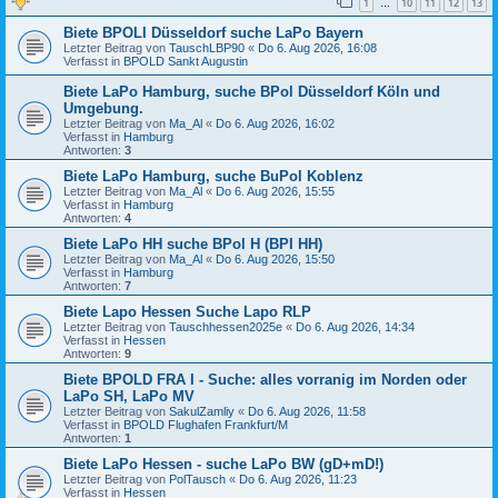
1
10
11
12
13
…
Biete BPOLI Düsseldorf suche LaPo Bayern
Letzter Beitrag von
TauschLBP90
«
Do 6. Aug 2026, 16:08
Verfasst in
BPOLD Sankt Augustin
Biete LaPo Hamburg, suche BPol Düsseldorf Köln und
Umgebung.
Letzter Beitrag von
Ma_Al
«
Do 6. Aug 2026, 16:02
Verfasst in
Hamburg
Antworten:
3
Biete LaPo Hamburg, suche BuPol Koblenz
Letzter Beitrag von
Ma_Al
«
Do 6. Aug 2026, 15:55
Verfasst in
Hamburg
Antworten:
4
Biete LaPo HH suche BPol H (BPI HH)
Letzter Beitrag von
Ma_Al
«
Do 6. Aug 2026, 15:50
Verfasst in
Hamburg
Antworten:
7
Biete Lapo Hessen Suche Lapo RLP
Letzter Beitrag von
Tauschhessen2025e
«
Do 6. Aug 2026, 14:34
Verfasst in
Hessen
Antworten:
9
Biete BPOLD FRA I - Suche: alles vorranig im Norden oder
LaPo SH, LaPo MV
Letzter Beitrag von
SakulZamliy
«
Do 6. Aug 2026, 11:58
Verfasst in
BPOLD Flughafen Frankfurt/M
Antworten:
1
Biete LaPo Hessen - suche LaPo BW (gD+mD!)
Letzter Beitrag von
PolTausch
«
Do 6. Aug 2026, 11:23
Verfasst in
Hessen