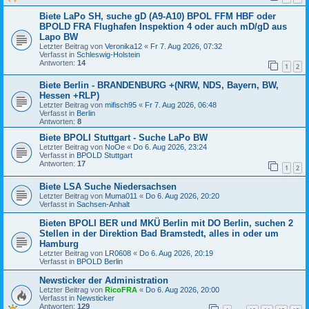
Biete LaPo SH, suche gD (A9-A10) BPOL FFM HBF oder
BPOLD FRA Flughafen Inspektion 4 oder auch mD/gD aus
Lapo BW
Letzter Beitrag von
Veronika12
«
Fr 7. Aug 2026, 07:32
Verfasst in
Schleswig-Holstein
Antworten:
14
1
2
Biete Berlin - BRANDENBURG +(NRW, NDS, Bayern, BW,
Hessen +RLP)
Letzter Beitrag von
mifisch95
«
Fr 7. Aug 2026, 06:48
Verfasst in
Berlin
Antworten:
8
Biete BPOLI Stuttgart - Suche LaPo BW
Letzter Beitrag von
NoOe
«
Do 6. Aug 2026, 23:24
Verfasst in
BPOLD Stuttgart
Antworten:
17
1
2
Biete LSA Suche Niedersachsen
Letzter Beitrag von
Muma011
«
Do 6. Aug 2026, 20:20
Verfasst in
Sachsen-Anhalt
Bieten BPOLI BER und MKÜ Berlin mit DO Berlin, suchen 2
Stellen in der Direktion Bad Bramstedt, alles in oder um
Hamburg
Letzter Beitrag von
LR0608
«
Do 6. Aug 2026, 20:19
Verfasst in
BPOLD Berlin
Newsticker der Administration
Letzter Beitrag von
RicoFRA
«
Do 6. Aug 2026, 20:00
Verfasst in
Newsticker
Antworten:
129