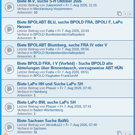
Biete M-V, suche S-H Oktober 2026
Letzter Beitrag von
Julianimhof
«
Fr 7. Aug 2026, 11:16
Verfasst in
Mecklenburg-Vorpommern
Antworten:
10
1
2
Biete BPOLABT BLU, suche BPOLD FRA, BPOLI F, LaPo
Hessen
Letzter Beitrag von
Fulda
«
Fr 7. Aug 2026, 10:43
Verfasst in
BPOLD Bundesbereitschaftspolizei
Antworten:
9
Biete BPOLABT Blumberg, suche FRA IV oder V
Letzter Beitrag von
Fulda
«
Fr 7. Aug 2026, 09:56
Verfasst in
BPOLD Bundesbereitschaftspolizei
Antworten:
6
Biete BPOLD FRA, I V (Vorfeld) - Suche BPOLD alle
Abteilungen über Binnentausch, vorzugsweise ABT HÜN
Letzter Beitrag von
Fulda
«
Fr 7. Aug 2026, 09:51
Verfasst in
BPOLD Flughafen Frankfurt/M
Biete LaPo HH und Suche LaPo SH
Letzter Beitrag von
Phauer
«
Fr 7. Aug 2026, 07:45
Verfasst in
Hamburg
Antworten:
1
Biete LaPo BW, suche LaPo SH
Letzter Beitrag von
Phauer
«
Fr 7. Aug 2026, 07:41
Verfasst in
Baden-Württemberg
Antworten:
1
Biete Sachsen Suche BaWü
Letzter Beitrag von
Veronika12
«
Fr 7. Aug 2026, 07:40
Verfasst in
Sachsen
Antworten:
11
1
2