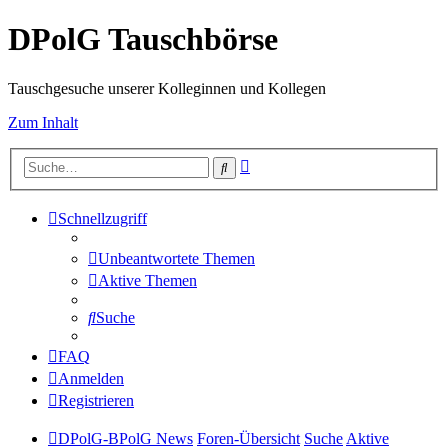
DPolG Tauschbörse
Tauschgesuche unserer Kolleginnen und Kollegen
Zum Inhalt
Erweiterte
Suche
Suche
Schnellzugriff
Unbeantwortete Themen
Aktive Themen
Suche
FAQ
Anmelden
Registrieren
DPolG-BPolG News
Foren-Übersicht
Suche
Aktive