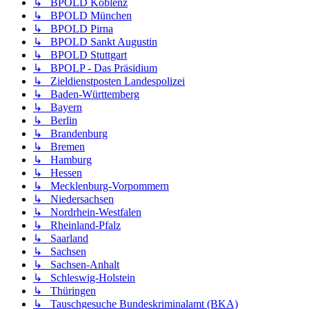
↳ BPOLD Koblenz
↳ BPOLD München
↳ BPOLD Pirna
↳ BPOLD Sankt Augustin
↳ BPOLD Stuttgart
↳ BPOLP - Das Präsidium
↳ Zieldienstposten Landespolizei
↳ Baden-Württemberg
↳ Bayern
↳ Berlin
↳ Brandenburg
↳ Bremen
↳ Hamburg
↳ Hessen
↳ Mecklenburg-Vorpommern
↳ Niedersachsen
↳ Nordrhein-Westfalen
↳ Rheinland-Pfalz
↳ Saarland
↳ Sachsen
↳ Sachsen-Anhalt
↳ Schleswig-Holstein
↳ Thüringen
↳ Tauschgesuche Bundeskriminalamt (BKA)