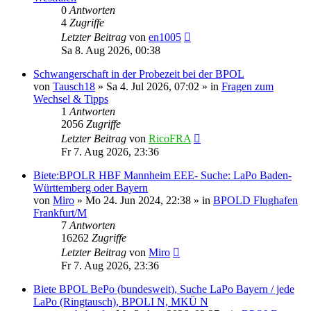
0
Antworten
4
Zugriffe
Letzter Beitrag
von
en1005
Sa 8. Aug 2026, 00:38
Schwangerschaft in der Probezeit bei der BPOL
von
Tausch18
»
Sa 4. Jul 2026, 07:02
» in
Fragen zum
Wechsel & Tipps
1
Antworten
2056
Zugriffe
Letzter Beitrag
von
RicoFRA
Fr 7. Aug 2026, 23:36
Biete:BPOLR HBF Mannheim EEE- Suche: LaPo Baden-
Württemberg oder Bayern
von
Miro
»
Mo 24. Jun 2024, 22:38
» in
BPOLD Flughafen
Frankfurt/M
7
Antworten
16262
Zugriffe
Letzter Beitrag
von
Miro
Fr 7. Aug 2026, 23:36
Biete BPOL BePo (bundesweit), Suche LaPo Bayern / jede
LaPo (Ringtausch), BPOLI N, MKÜ N