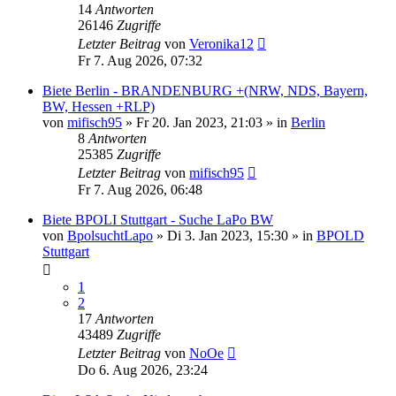
14
Antworten
26146
Zugriffe
Letzter Beitrag
von
Veronika12
Fr 7. Aug 2026, 07:32
Biete Berlin - BRANDENBURG +(NRW, NDS, Bayern,
BW, Hessen +RLP)
von
mifisch95
»
Fr 20. Jan 2023, 21:03
» in
Berlin
8
Antworten
25385
Zugriffe
Letzter Beitrag
von
mifisch95
Fr 7. Aug 2026, 06:48
Biete BPOLI Stuttgart - Suche LaPo BW
von
BpolsuchtLapo
»
Di 3. Jan 2023, 15:30
» in
BPOLD
Stuttgart
1
2
17
Antworten
43489
Zugriffe
Letzter Beitrag
von
NoOe
Do 6. Aug 2026, 23:24