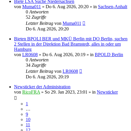
Biete LSA Suche Niedersachsen
von
Muma011
»
Do 6. Aug 2026, 20:20
» in
Sachsen-Anhalt
0
Antworten
52
Zugriffe
Letzter Beitrag
von
Muma011
Do 6. Aug 2026, 20:20
Bieten BPOLI BER und MKÜ Berlin mit DO Berlin, suchen
2 Stellen in der Direktion Bad Bramstedt, alles in oder um
Hamburg
von
LR0608
»
Do 6. Aug 2026, 20:19
» in
BPOLD Berlin
0
Antworten
34
Zugriffe
Letzter Beitrag
von
LR0608
Do 6. Aug 2026, 20:19
Newsticker der Administration
von
RicoFRA
»
So 29. Jan 2023, 23:01
» in
Newsticker
1
…
9
10
11
12