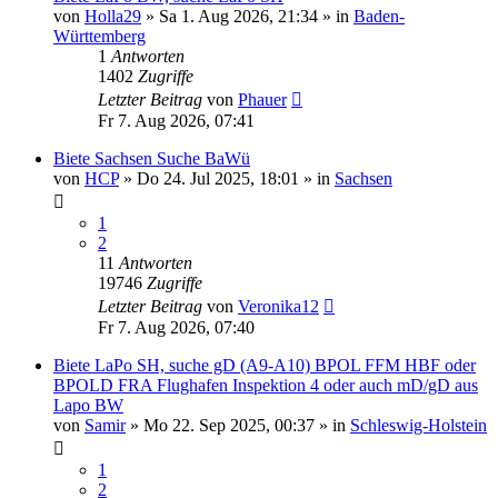
von
Holla29
»
Sa 1. Aug 2026, 21:34
» in
Baden-
Württemberg
1
Antworten
1402
Zugriffe
Letzter Beitrag
von
Phauer
Fr 7. Aug 2026, 07:41
Biete Sachsen Suche BaWü
von
HCP
»
Do 24. Jul 2025, 18:01
» in
Sachsen
1
2
11
Antworten
19746
Zugriffe
Letzter Beitrag
von
Veronika12
Fr 7. Aug 2026, 07:40
Biete LaPo SH, suche gD (A9-A10) BPOL FFM HBF oder
BPOLD FRA Flughafen Inspektion 4 oder auch mD/gD aus
Lapo BW
von
Samir
»
Mo 22. Sep 2025, 00:37
» in
Schleswig-Holstein
1
2