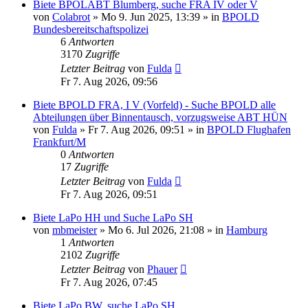
Biete BPOLABT Blumberg, suche FRA IV oder V
von
Colabrot
»
Mo 9. Jun 2025, 13:39
» in
BPOLD
Bundesbereitschaftspolizei
6
Antworten
3170
Zugriffe
Letzter Beitrag
von
Fulda
Fr 7. Aug 2026, 09:56
Biete BPOLD FRA, I V (Vorfeld) - Suche BPOLD alle
Abteilungen über Binnentausch, vorzugsweise ABT HÜN
von
Fulda
»
Fr 7. Aug 2026, 09:51
» in
BPOLD Flughafen
Frankfurt/M
0
Antworten
17
Zugriffe
Letzter Beitrag
von
Fulda
Fr 7. Aug 2026, 09:51
Biete LaPo HH und Suche LaPo SH
von
mbmeister
»
Mo 6. Jul 2026, 21:08
» in
Hamburg
1
Antworten
2102
Zugriffe
Letzter Beitrag
von
Phauer
Fr 7. Aug 2026, 07:45
Biete LaPo BW, suche LaPo SH