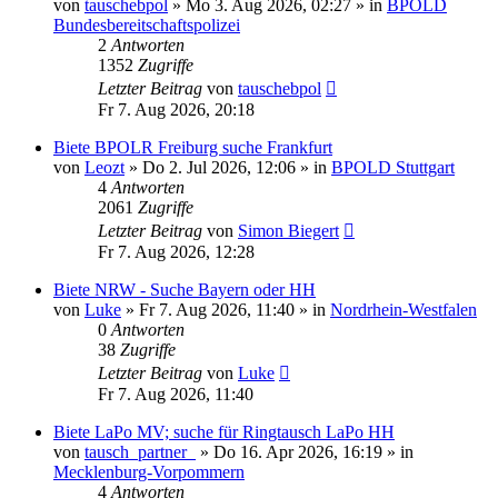
von
tauschebpol
»
Mo 3. Aug 2026, 02:27
» in
BPOLD
Bundesbereitschaftspolizei
2
Antworten
1352
Zugriffe
Letzter Beitrag
von
tauschebpol
Fr 7. Aug 2026, 20:18
Biete BPOLR Freiburg suche Frankfurt
von
Leozt
»
Do 2. Jul 2026, 12:06
» in
BPOLD Stuttgart
4
Antworten
2061
Zugriffe
Letzter Beitrag
von
Simon Biegert
Fr 7. Aug 2026, 12:28
Biete NRW - Suche Bayern oder HH
von
Luke
»
Fr 7. Aug 2026, 11:40
» in
Nordrhein-Westfalen
0
Antworten
38
Zugriffe
Letzter Beitrag
von
Luke
Fr 7. Aug 2026, 11:40
Biete LaPo MV; suche für Ringtausch LaPo HH
von
tausch_partner_
»
Do 16. Apr 2026, 16:19
» in
Mecklenburg-Vorpommern
4
Antworten