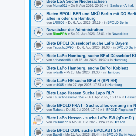
Biete LSA Suche Niedersachsen
von
Muma011
»
Do 6. Aug 2026, 20:20
» in
Sachsen-Anhalt
Bieten BPOLI BER und MKÜ Berlin mit DO Berlin
alles in oder um Hamburg
von
LR0608
»
Do 6. Aug 2026, 20:19
» in
BPOLD Berlin
Newsticker der Administration
von
RicoFRA
»
So 29. Jan 2023, 23:01
» in
Newsticker
Biete BPOLI Düsseldorf suche LaPo Bayern
von
TauschLBP90
»
Do 6. Aug 2026, 16:08
» in
BPOLD Sankt
Biete LaPo Hamburg, suche BPol Düsseldorf 
von
sebastian88
»
Mi 15. Jul 2026, 19:32
» in
Hamburg
Biete LaPo Hamburg, suche BuPol Koblenz
von
nklsrth
»
Mi 13. Mai 2026, 19:30
» in
Hamburg
Biete LaPo HH suche BPol H (BPI HH)
von
en1005
»
Mo 27. Apr 2026, 17:51
» in
Hamburg
Biete Lapo Hessen Suche Lapo RLP
von
Tauschhessen2025e
»
Di 1. Apr 2025, 16:17
» in
Hesse
Biete BPOLD FRA I - Suche: alles vorranig im
von
Rabea
»
Do 30. Jul 2026, 17:49
» in
BPOLD Flughafen F
Biete LaPo Hessen - suche LaPo BW (gD+mD!)
von
PolTausch
»
Mo 20. Okt 2025, 19:40
» in
Hessen
Biete BPOLI CGN, suche BPOLABT STA
von
Babidi
»
Mo 11. Aug 2025, 15:44
» in
BPOLD Sankt Augus