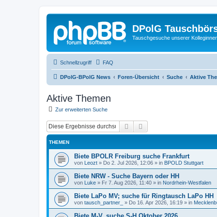
DPolG Tauschbör
Tauschgesuche unserer Kolleginnen
Schnellzugriff
FAQ
DPolG-BPolG News
Foren-Übersicht
Suche
Aktive Th
Aktive Themen
Zur erweiterten Suche
Suche
Erweiterte Suche
THEMEN
Biete BPOLR Freiburg suche Frankfurt
von
Leozt
»
Do 2. Jul 2026, 12:06
» in
BPOLD Stuttgart
Biete NRW - Suche Bayern oder HH
von
Luke
»
Fr 7. Aug 2026, 11:40
» in
Nordrhein-Westfalen
Biete LaPo MV; suche für Ringtausch LaPo HH
von
tausch_partner_
»
Do 16. Apr 2026, 16:19
» in
Mecklenb
Biete M-V, suche S-H Oktober 2026