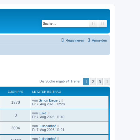
Suche
Erweiterte Suche
Registrieren
Anmelden
1
2
3
Nächste
Die Suche ergab 74 Treffer
ZUGRIFFE
LETZTER BEITRAG
von
Simon Biegert
1870
Fr 7. Aug 2026, 12:28
von
Luke
3
Fr 7. Aug 2026, 11:40
von
Julianimhof
3004
Fr 7. Aug 2026, 11:21
von
Julianimhof