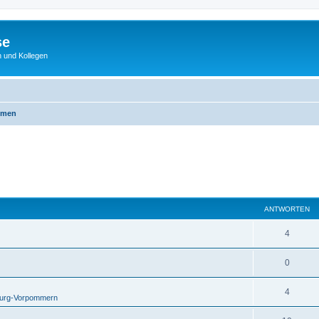
se
 und Kollegen
emen
ANTWORTEN
4
0
4
urg-Vorpommern