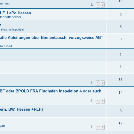
10
ommern
1
2
 F, LaPo Hessen
9
chaftspolizei
V
6
itschaftspolizei
 alle Abteilungen über Binnentausch, vorzugsweise ABT
0
nkfurt/M
1
1
g
11
1
2
BF oder BPOLD FRA Flughafen Inspektion 4 oder auch
14
1
2
ern, BW, Hessen +RLP)
8
17
gart
1
2