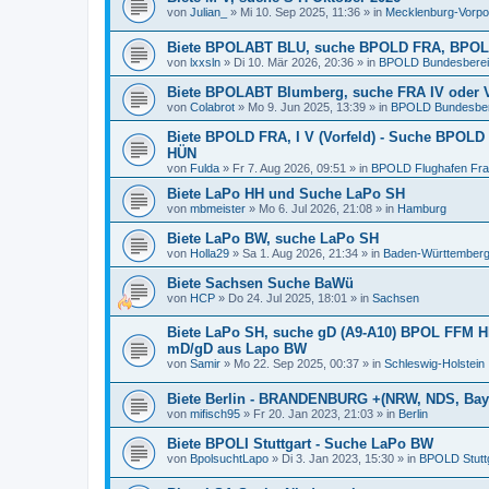
von
Julian_
»
Mi 10. Sep 2025, 11:36
» in
Mecklenburg-Vorp
Biete BPOLABT BLU, suche BPOLD FRA, BPOLI
von
lxxsln
»
Di 10. Mär 2026, 20:36
» in
BPOLD Bundesbereits
Biete BPOLABT Blumberg, suche FRA IV oder 
von
Colabrot
»
Mo 9. Jun 2025, 13:39
» in
BPOLD Bundesbere
Biete BPOLD FRA, I V (Vorfeld) - Suche BPOLD
HÜN
von
Fulda
»
Fr 7. Aug 2026, 09:51
» in
BPOLD Flughafen Fra
Biete LaPo HH und Suche LaPo SH
von
mbmeister
»
Mo 6. Jul 2026, 21:08
» in
Hamburg
Biete LaPo BW, suche LaPo SH
von
Holla29
»
Sa 1. Aug 2026, 21:34
» in
Baden-Württember
Biete Sachsen Suche BaWü
von
HCP
»
Do 24. Jul 2025, 18:01
» in
Sachsen
Biete LaPo SH, suche gD (A9-A10) BPOL FFM H
mD/gD aus Lapo BW
von
Samir
»
Mo 22. Sep 2025, 00:37
» in
Schleswig-Holstein
Biete Berlin - BRANDENBURG +(NRW, NDS, Bay
von
mifisch95
»
Fr 20. Jan 2023, 21:03
» in
Berlin
Biete BPOLI Stuttgart - Suche LaPo BW
von
BpolsuchtLapo
»
Di 3. Jan 2023, 15:30
» in
BPOLD Stutt