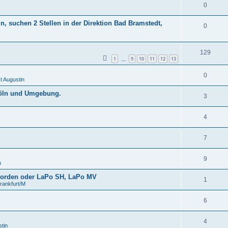
0
, suchen 2 Stellen in der Direktion Bad Bramstedt,
0
129
1
9
10
11
12
13
…
0
 Augustin
Köln und Umgebung.
3
4
7
9
n
 Norden oder LaPo SH, LaPo MV
1
rankfurt/M
6
4
tin