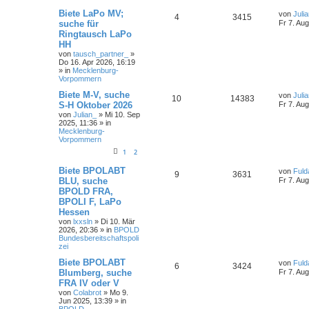
Biete LaPo MV;
von
Juli
4
3415
suche für
Fr 7. Au
Ringtausch LaPo
HH
von
tausch_partner_
»
Do 16. Apr 2026, 16:19
» in
Mecklenburg-
Vorpommern
Biete M-V, suche
von
Juli
10
14383
S-H Oktober 2026
Fr 7. Au
von
Julian_
»
Mi 10. Sep
2025, 11:36
» in
Mecklenburg-
Vorpommern
1
2
Biete BPOLABT
von
Fuld
9
3631
BLU, suche
Fr 7. Au
BPOLD FRA,
BPOLI F, LaPo
Hessen
von
lxxsln
»
Di 10. Mär
2026, 20:36
» in
BPOLD
Bundesbereitschaftspoli
zei
Biete BPOLABT
von
Fuld
6
3424
Blumberg, suche
Fr 7. Au
FRA IV oder V
von
Colabrot
»
Mo 9.
Jun 2025, 13:39
» in
BPOLD