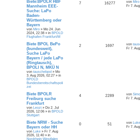
Biete:BPOLR HBF
von
Miro
7
16277
Mannheim EEE-
Fr 7. Au
Suche: LaPo
Baden-
Württemberg oder
Bayern
von
Miro
»
Mo 24. Jun
2024, 22:38
» in
BPOLD
Flughafen Frankfurt/M
Biete BPOL BePo
von
taus
2
1697
(bundesweit),
Fr 7. Au
Suche LaPo
Bayern / jede LaPo
(Ringtausch),
BPOLI N, MKÜ N
von
tauschebpol
»
Mo
3. Aug 2026, 02:27
» in
BPOLD
Bundesbereitschaftspoli
zei
Biete BPOLR
von
Simo
4
2289
Freiburg suche
Fr 7. Au
Frankfurt
von
Leozt
»
Do 2. Jul
2026, 12:06
» in
BPOLD
Stuttgart
Biete NRW - Suche
von
Luk
0
51
Bayern oder HH
Fr 7. Au
von
Luke
»
Fr 7. Aug
2026, 11:40
» in
Nordrhein-Westfalen