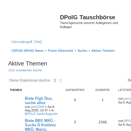
DPolG Tauschbörse
Tauschgesuche unserer Kolleginnen und
Kollegen
Schnellzugriff
FAQ
DPolG-BPolG News
Foren-Übersicht
Suche
Aktive Themen
Aktive Themen
Zur erweiterten Suche
Suche
Erweiterte Suche
Di
THEMEN
ANTWORTEN
ZUGRIFFE
LETZTER
Biete Flgh Dus,
von
pm1
0
1
suche alles
Sa 8. Au
von
pm12345
»
Sa 8.
Aug 2026, 15:47
» in
BPOLD Sankt Augustin
Biete BBS MKÜ -
von
BPO
3
2348
Suche D Koblenz
Sa 8. Au
MKÜ, Mainz,