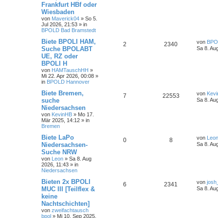
Frankfurt HBf oder
Wiesbaden
von
Maverick04
»
So 5.
Jul 2026, 21:53
» in
BPOLD Bad Bramstedt
Biete BPOLI HAM,
von
BPO
2
2340
Suche BPOLABT
Sa 8. Au
UE, RZ oder
BPOLI H
von
HAMTauschHH
»
Mi 22. Apr 2026, 00:08
»
in
BPOLD Hannover
Biete Bremen,
von
Kev
7
22553
suche
Sa 8. Au
Niedersachsen
von
KevinHB
»
Mo 17.
Mär 2025, 14:12
» in
Bremen
Biete LaPo
von
Leo
0
8
Niedersachsen-
Sa 8. Au
Suche NRW
von
Leon
»
Sa 8. Aug
2026, 11:43
» in
Niedersachsen
Bieten 2x BPOLI
von
josh
6
2341
MUC III [Teilflex &
Sa 8. Au
keine
Nachtschichten]
von
zweifachtausch
bpol
»
Mi 10. Sep 2025,