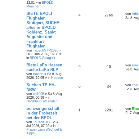
13:01
» in
BPOLD
München
BIETE BPOLI
von
Adri
4
2769
Flughafen
Sa 8. Au
Stuttgart, SUCHE:
alles in BPOLD
Koblenz, Sankt
Augustin und
Frankfurt
Flughafen
von
TauschSTR2026
»
Di 2. Jun 2026, 16:08
»
in
BPOLD Stuttgart
Biete LaPo Hessen
von
lisa
0
10
suche LaPo RLP
Sa 8. Au
von
lisasop
»
Sa 8. Aug
2026, 10:05
» in
Hessen
Suchen TP HH-
von
en1
0
34
NRW
Sa 8. Au
von
en1005
»
Sa 8. Aug
2026, 00:38
» in
Nordrhein-Westfalen
Schwangerschaft
von
Ric
1
2291
in der Probezeit
Fr 7. Au
bei der BPOL
von
Tausch18
»
Sa 4.
Jul 2026, 07:02
» in
Fragen zum Wechsel &
Tipps