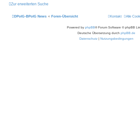
Zur erweiterten Suche
DPolG-BPolG News
Foren-Übersicht
Kontakt
Alle Coo
Powered by
phpBB
® Forum Software © phpBB Lim
Deutsche Übersetzung durch
phpBB.de
Datenschutz
|
Nutzungsbedingungen