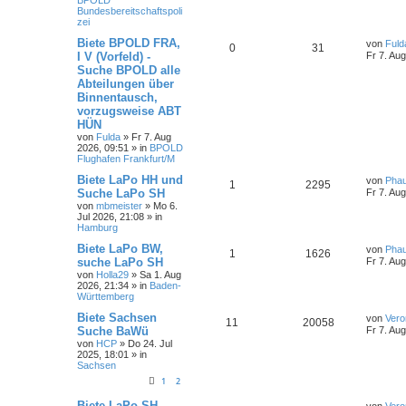
Bundesbereitschaftspoli
zei
Biete BPOLD FRA,
von
Fuld
0
31
I V (Vorfeld) -
Fr 7. Au
Suche BPOLD alle
Abteilungen über
Binnentausch,
vorzugsweise ABT
HÜN
von
Fulda
»
Fr 7. Aug
2026, 09:51
» in
BPOLD
Flughafen Frankfurt/M
Biete LaPo HH und
von
Pha
1
2295
Suche LaPo SH
Fr 7. Au
von
mbmeister
»
Mo 6.
Jul 2026, 21:08
» in
Hamburg
Biete LaPo BW,
von
Pha
1
1626
suche LaPo SH
Fr 7. Au
von
Holla29
»
Sa 1. Aug
2026, 21:34
» in
Baden-
Württemberg
Biete Sachsen
von
Vero
11
20058
Suche BaWü
Fr 7. Au
von
HCP
»
Do 24. Jul
2025, 18:01
» in
Sachsen
1
2
Biete LaPo SH,