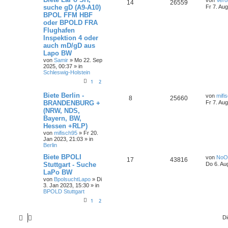
von
Vero
14
26559
suche gD (A9-A10)
Fr 7. Au
BPOL FFM HBF
oder BPOLD FRA
Flughafen
Inspektion 4 oder
auch mD/gD aus
Lapo BW
von
Samir
»
Mo 22. Sep
2025, 00:37
» in
Schleswig-Holstein
1
2
Biete Berlin -
von
mifi
8
25660
BRANDENBURG +
Fr 7. Au
(NRW, NDS,
Bayern, BW,
Hessen +RLP)
von
mifisch95
»
Fr 20.
Jan 2023, 21:03
» in
Berlin
Biete BPOLI
von
NoO
17
43816
Stuttgart - Suche
Do 6. Au
LaPo BW
von
BpolsuchtLapo
»
Di
3. Jan 2023, 15:30
» in
BPOLD Stuttgart
1
2
Di