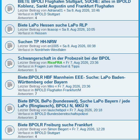
BIETE BPOLI Flughafen Stuttgart, SUCHE: alles in BPOLD
Koblenz, Sankt Augustin und Frankfurt Flughafen
Letzter Beitrag von
Adriana01
«
Sa 8. Aug 2026, 10:46
Verfasst in
BPOLD Stuttgart
Antworten:
4
Biete LaPo Hessen suche LaPo RLP
Letzter Beitrag von
lisasop
«
Sa 8. Aug 2026, 10:05
Verfasst in
Hessen
Suchen TP HH-NRW
Letzter Beitrag von
en1005
«
Sa 8. Aug 2026, 00:38
Verfasst in
Nordrhein-Westfalen
Schwangerschaft in der Probezeit bei der BPOL
Letzter Beitrag von
RicoFRA
«
Fr 7. Aug 2026, 23:36
Verfasst in
Fragen zum Wechsel & Tipps
Antworten:
1
Biete:BPOLR HBF Mannheim EEE- Suche: LaPo Baden-
Württemberg oder Bayern
Letzter Beitrag von
Miro
«
Fr 7. Aug 2026, 23:36
Verfasst in
BPOLD Flughafen Frankfurt/M
Antworten:
7
Biete BPOL BePo (bundesweit), Suche LaPo Bayern / jede
LaPo (Ringtausch), BPOLI N, MKÜ N
Letzter Beitrag von
tauschebpol
«
Fr 7. Aug 2026, 20:18
Verfasst in
BPOLD Bundesbereitschaftspolizei
Antworten:
2
Biete BPOLR Freiburg suche Frankfurt
Letzter Beitrag von
Simon Biegert
«
Fr 7. Aug 2026, 12:28
Verfasst in
BPOLD Stuttgart
Antworten:
4