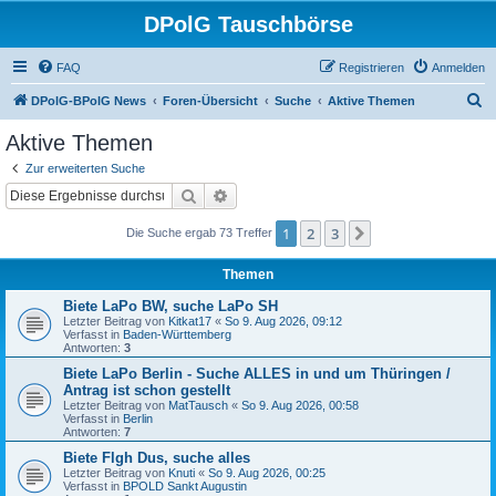
DPolG Tauschbörse
FAQ
Registrieren
Anmelden
S
DPolG-BPolG News
Foren-Übersicht
Suche
Aktive Themen
u
Aktive Themen
c
Zur erweiterten Suche
h
Suche
Erweiterte Suche
e
1
2
3
Nächste
Die Suche ergab 73 Treffer
Themen
Biete LaPo BW, suche LaPo SH
Letzter Beitrag von
Kitkat17
«
So 9. Aug 2026, 09:12
Verfasst in
Baden-Württemberg
Antworten:
3
Biete LaPo Berlin - Suche ALLES in und um Thüringen /
Antrag ist schon gestellt
Letzter Beitrag von
MatTausch
«
So 9. Aug 2026, 00:58
Verfasst in
Berlin
Antworten:
7
Biete Flgh Dus, suche alles
Letzter Beitrag von
Knuti
«
So 9. Aug 2026, 00:25
Verfasst in
BPOLD Sankt Augustin