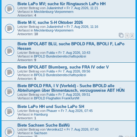
Biete LaPo MV; suche für Ringtausch LaPo HH
Letzter Beitrag von
Julianimhof
«
Fr 7. Aug 2026, 11:21
Verfasst in
Mecklenburg-Vorpommern
Antworten:
4
Biete M-V, suche S-H Oktober 2026
Letzter Beitrag von
Julianimhof
«
Fr 7. Aug 2026, 11:16
Verfasst in
Mecklenburg-Vorpommern
Antworten:
10
1
2
Biete BPOLABT BLU, suche BPOLD FRA, BPOLI F, LaPo
Hessen
Letzter Beitrag von
Fulda
«
Fr 7. Aug 2026, 10:43
Verfasst in
BPOLD Bundesbereitschaftspolizei
Antworten:
9
Biete BPOLABT Blumberg, suche FRA IV oder V
Letzter Beitrag von
Fulda
«
Fr 7. Aug 2026, 09:56
Verfasst in
BPOLD Bundesbereitschaftspolizei
Antworten:
6
Biete BPOLD FRA, I V (Vorfeld) - Suche BPOLD alle
Abteilungen über Binnentausch, vorzugsweise ABT HÜN
Letzter Beitrag von
Fulda
«
Fr 7. Aug 2026, 09:51
Verfasst in
BPOLD Flughafen Frankfurt/M
Biete LaPo HH und Suche LaPo SH
Letzter Beitrag von
Phauer
«
Fr 7. Aug 2026, 07:45
Verfasst in
Hamburg
Antworten:
1
Biete Sachsen Suche BaWü
Letzter Beitrag von
Veronika12
«
Fr 7. Aug 2026, 07:40
Verfasst in
Sachsen
Antworten:
11