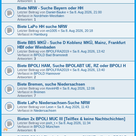
Antworten:
1
Biete NRW - Suche Bayern oder HH
Letzter Beitrag von
Daniel-Bauke
«
Sa 8. Aug 2026, 21:00
Verfasst in
Nordrhein-Westfalen
Antworten:
1
Biete LaPo HH suche NRW
Letzter Beitrag von
en1005
«
Sa 8. Aug 2026, 20:18
Verfasst in
Hamburg
Biete BBS MKÜ - Suche D Koblenz MKÜ, Mainz, Frankfurt
HBf oder Wiesbaden
Letzter Beitrag von
BPOLFRA2019
«
Sa 8. Aug 2026, 13:42
Verfasst in
BPOLD Bad Bramstedt
Antworten:
3
Biete BPOLI HAM, Suche BPOLABT UE, RZ oder BPOLI H
Letzter Beitrag von
BPOLFRA2019
«
Sa 8. Aug 2026, 13:40
Verfasst in
BPOLD Hannover
Antworten:
2
Biete Bremen, suche Niedersachsen
Letzter Beitrag von
KevinHB
«
Sa 8. Aug 2026, 12:06
Verfasst in
Bremen
Antworten:
7
Biete LaPo Niedersachsen-Suche NRW
Letzter Beitrag von
Leon
«
Sa 8. Aug 2026, 11:43
Verfasst in
Niedersachsen
Bieten 2x BPOLI MUC III [Teilflex & keine Nachtschichten]
Letzter Beitrag von
josh_t
«
Sa 8. Aug 2026, 11:34
Verfasst in
BPOLD München
Antworten:
6