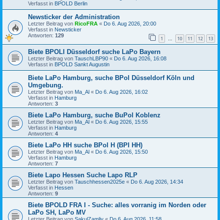
Verfasst in
BPOLD Berlin
Newsticker der Administration
Letzter Beitrag von
RicoFRA
«
Do 6. Aug 2026, 20:00
Verfasst in
Newsticker
Antworten:
129
1
10
11
12
13
…
Biete BPOLI Düsseldorf suche LaPo Bayern
Letzter Beitrag von
TauschLBP90
«
Do 6. Aug 2026, 16:08
Verfasst in
BPOLD Sankt Augustin
Biete LaPo Hamburg, suche BPol Düsseldorf Köln und
Umgebung.
Letzter Beitrag von
Ma_Al
«
Do 6. Aug 2026, 16:02
Verfasst in
Hamburg
Antworten:
3
Biete LaPo Hamburg, suche BuPol Koblenz
Letzter Beitrag von
Ma_Al
«
Do 6. Aug 2026, 15:55
Verfasst in
Hamburg
Antworten:
4
Biete LaPo HH suche BPol H (BPI HH)
Letzter Beitrag von
Ma_Al
«
Do 6. Aug 2026, 15:50
Verfasst in
Hamburg
Antworten:
7
Biete Lapo Hessen Suche Lapo RLP
Letzter Beitrag von
Tauschhessen2025e
«
Do 6. Aug 2026, 14:34
Verfasst in
Hessen
Antworten:
9
Biete BPOLD FRA I - Suche: alles vorranig im Norden oder
LaPo SH, LaPo MV
Letzter Beitrag von
SakulZamliy
«
Do 6. Aug 2026, 11:58