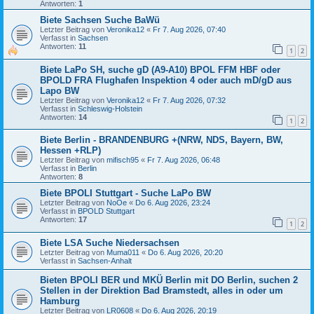
Antworten:
1
Biete Sachsen Suche BaWü
Letzter Beitrag von
Veronika12
«
Fr 7. Aug 2026, 07:40
Verfasst in
Sachsen
Antworten:
11
1
2
Biete LaPo SH, suche gD (A9-A10) BPOL FFM HBF oder
BPOLD FRA Flughafen Inspektion 4 oder auch mD/gD aus
Lapo BW
Letzter Beitrag von
Veronika12
«
Fr 7. Aug 2026, 07:32
Verfasst in
Schleswig-Holstein
Antworten:
14
1
2
Biete Berlin - BRANDENBURG +(NRW, NDS, Bayern, BW,
Hessen +RLP)
Letzter Beitrag von
mifisch95
«
Fr 7. Aug 2026, 06:48
Verfasst in
Berlin
Antworten:
8
Biete BPOLI Stuttgart - Suche LaPo BW
Letzter Beitrag von
NoOe
«
Do 6. Aug 2026, 23:24
Verfasst in
BPOLD Stuttgart
Antworten:
17
1
2
Biete LSA Suche Niedersachsen
Letzter Beitrag von
Muma011
«
Do 6. Aug 2026, 20:20
Verfasst in
Sachsen-Anhalt
Bieten BPOLI BER und MKÜ Berlin mit DO Berlin, suchen 2
Stellen in der Direktion Bad Bramstedt, alles in oder um
Hamburg
Letzter Beitrag von
LR0608
«
Do 6. Aug 2026, 20:19