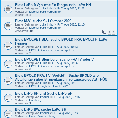
Biete LaPo MV; suche für Ringtausch LaPo HH
Letzter Beitrag von
Julianimhof
«
Fr 7. Aug 2026, 11:21
Verfasst in
Mecklenburg-Vorpommern
Antworten:
4
Biete M-V, suche S-H Oktober 2026
Letzter Beitrag von
Julianimhof
«
Fr 7. Aug 2026, 11:16
Verfasst in
Mecklenburg-Vorpommern
Antworten:
10
1
2
Biete BPOLABT BLU, suche BPOLD FRA, BPOLI F, LaPo
Hessen
Letzter Beitrag von
Fulda
«
Fr 7. Aug 2026, 10:43
Verfasst in
BPOLD Bundesbereitschaftspolizei
Antworten:
9
Biete BPOLABT Blumberg, suche FRA IV oder V
Letzter Beitrag von
Fulda
«
Fr 7. Aug 2026, 09:56
Verfasst in
BPOLD Bundesbereitschaftspolizei
Antworten:
6
Biete BPOLD FRA, I V (Vorfeld) - Suche BPOLD alle
Abteilungen über Binnentausch, vorzugsweise ABT HÜN
Letzter Beitrag von
Fulda
«
Fr 7. Aug 2026, 09:51
Verfasst in
BPOLD Flughafen Frankfurt/M
Biete LaPo HH und Suche LaPo SH
Letzter Beitrag von
Phauer
«
Fr 7. Aug 2026, 07:45
Verfasst in
Hamburg
Antworten:
1
Biete LaPo BW, suche LaPo SH
Letzter Beitrag von
Phauer
«
Fr 7. Aug 2026, 07:41
Verfasst in
Baden-Württemberg