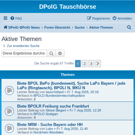
DPolG Tauschbörse
FAQ
Registrieren
Anmelden
S
DPolG-BPolG News
Foren-Übersicht
Suche
Aktive Themen
u
Aktive Themen
c
Zur erweiterten Suche
h
Suche
Erweiterte Suche
e
1
2
3
Nächste
Die Suche ergab 67 Treffer
Themen
Biete BPOL BePo (bundesweit), Suche LaPo Bayern / jede
LaPo (Ringtausch), BPOLI N, MKÜ N
Letzter Beitrag von
tauschebpol
«
Fr 7. Aug 2026, 20:18
Verfasst in
BPOLD Bundesbereitschaftspolizei
Antworten:
2
Biete BPOLR Freiburg suche Frankfurt
Letzter Beitrag von
Simon Biegert
«
Fr 7. Aug 2026, 12:28
Verfasst in
BPOLD Stuttgart
Antworten:
4
Biete NRW - Suche Bayern oder HH
Letzter Beitrag von
Luke
«
Fr 7. Aug 2026, 11:40
Verfasst in
Nordrhein-Westfalen