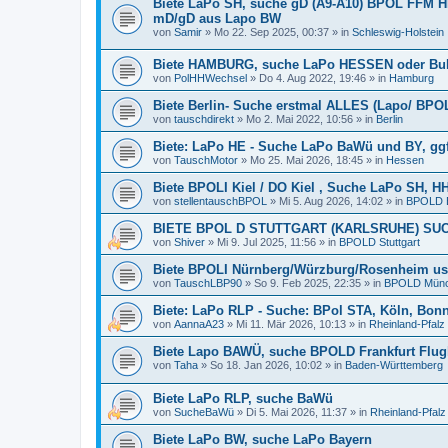
Biete LaPo SH, suche gD (A9-A10) BPOL FFM H
mD/gD aus Lapo BW
von
Samir
»
Mo 22. Sep 2025, 00:37
» in
Schleswig-Holstein
Biete HAMBURG, suche LaPo HESSEN oder B
von
PolHHWechsel
»
Do 4. Aug 2022, 19:46
» in
Hamburg
Biete Berlin- Suche erstmal ALLES (Lapo/ BPO
von
tauschdirekt
»
Mo 2. Mai 2022, 10:56
» in
Berlin
Biete: LaPo HE - Suche LaPo BaWü und BY, gg
von
TauschMotor
»
Mo 25. Mai 2026, 18:45
» in
Hessen
Biete BPOLI Kiel / DO Kiel , Suche LaPo SH, 
von
stellentauschBPOL
»
Mi 5. Aug 2026, 14:02
» in
BPOLD B
BIETE BPOL D STUTTGART (KARLSRUHE) SU
von
Shiver
»
Mi 9. Jul 2025, 11:56
» in
BPOLD Stuttgart
Biete BPOLI Nürnberg/Würzburg/Rosenheim u
von
TauschLBP90
»
So 9. Feb 2025, 22:35
» in
BPOLD Mün
Biete: LaPo RLP - Suche: BPol STA, Köln, Bon
von
AannaA23
»
Mi 11. Mär 2026, 10:13
» in
Rheinland-Pfalz
Biete Lapo BAWÜ, suche BPOLD Frankfurt Flug
von
Taha
»
So 18. Jan 2026, 10:02
» in
Baden-Württemberg
Biete LaPo RLP, suche BaWü
von
SucheBaWü
»
Di 5. Mai 2026, 11:37
» in
Rheinland-Pfalz
Biete LaPo BW, suche LaPo Bayern