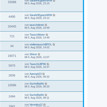
von
SarahHEgoesNRW
25088
Mi 5. Aug 2026, 23:15
von
SarahHEgoesNRW
4490
Mi 5. Aug 2026, 23:12
von
tauschdirekt
20445
Mi 5. Aug 2026, 19:49
von
TauschMotor
721
Mi 5. Aug 2026, 14:49
von
stellentauschBPOL
34
Mi 5. Aug 2026, 14:02
von
Shiver
16071
Mi 5. Aug 2026, 12:07
von
TauschLBP90
5970
Mi 5. Aug 2026, 10:47
von
AannaA23
2836
Mi 5. Aug 2026, 09:32
von
SucheBaWü
10586
Mi 5. Aug 2026, 08:20
von
SucheBaWü
2494
Mi 5. Aug 2026, 08:11
von
Veronika12
1841