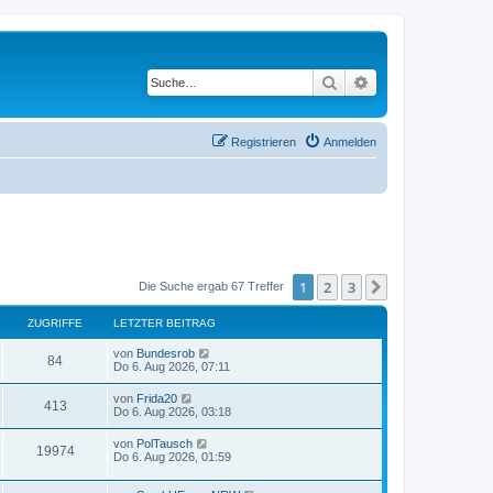
Suche
Erweiterte Suche
Registrieren
Anmelden
1
2
3
Nächste
Die Suche ergab 67 Treffer
ZUGRIFFE
LETZTER BEITRAG
von
Bundesrob
84
Do 6. Aug 2026, 07:11
von
Frida20
413
Do 6. Aug 2026, 03:18
von
PolTausch
19974
Do 6. Aug 2026, 01:59