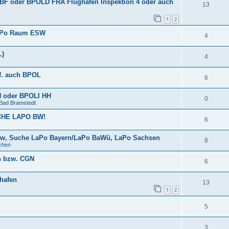
BF oder BPOLD FRA Flughafen Inspektion 4 oder auch
13
1
2
uPo Raum ESW
4
L)
4
f. auch BPOL
6
HH oder BPOLI HH
0
ad Bramstedt
CHE LAPO BW!
6
sw, Suche LaPo Bayern/LaPo BaWü, LaPo Sachsen
8
chen
n bzw. CGN
6
hafen
13
1
2
5
3