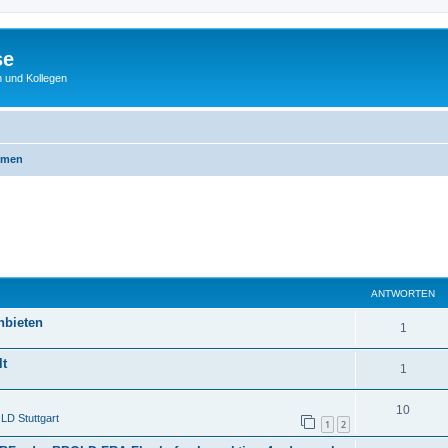
se
 und Kollegen
emen
ANTWORTEN
nbieten
1
lt
1
10
D Stuttgart
1
2