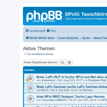
DPolG Tauschbör
Tauschgesuche unserer Kolleginnen
Schnellzugriff
FAQ
DPolG-BPolG News
Foren-Übersicht
Suche
Aktive Th
Aktive Themen
Zur erweiterten Suche
Suche
Erweiterte Suche
THEMEN
Biete: LaPo RLP & Suche: BPol erst Mal alles a
von
ichbinsimon
»
Mi 5. Aug 2026, 09:37
» in
Rheinland-Pfalz
Biete LaPo Sachsen suche LaPo Sachsen-Anha
von
RicoT
»
Mo 3. Aug 2026, 11:22
» in
Sachsen
biete BPol MKÜ Stuttgart, Suche Lapo Hessen
von
TauschgesuchBpol12
»
So 22. Jun 2025, 16:44
» in
BPOL