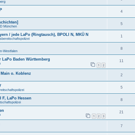
berg
LP
4
schichten]
5
D München
ern / jede LaPo (Ringtausch), BPOLI N, MKÜ N
1
ereitschaftspolizei
8
in-Westfalen
r LaPo Baden Württemberg
11
n
1
2
 Main o. Koblenz
2
V
5
itschaftspolizei
 F, LaPo Hessen
8
chaftspolizei
en
21
n
1
2
3
g
7