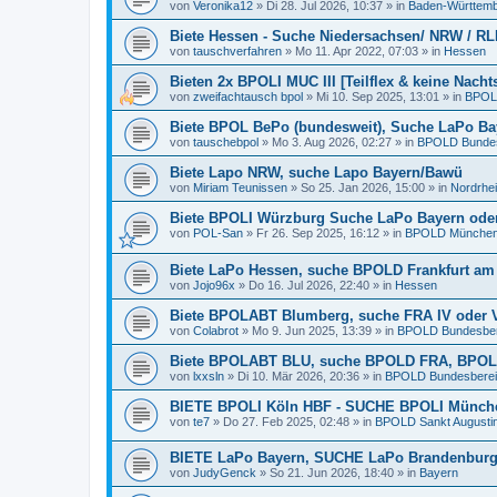
von
Veronika12
»
Di 28. Jul 2026, 10:37
» in
Baden-Württem
Biete Hessen - Suche Niedersachsen/ NRW / R
von
tauschverfahren
»
Mo 11. Apr 2022, 07:03
» in
Hessen
Bieten 2x BPOLI MUC III [Teilflex & keine Nacht
von
zweifachtausch bpol
»
Mi 10. Sep 2025, 13:01
» in
BPOL
Biete BPOL BePo (bundesweit), Suche LaPo Bay
von
tauschebpol
»
Mo 3. Aug 2026, 02:27
» in
BPOLD Bundesb
Biete Lapo NRW, suche Lapo Bayern/Bawü
von
Miriam Teunissen
»
So 25. Jan 2026, 15:00
» in
Nordrhe
Biete BPOLI Würzburg Suche LaPo Bayern ode
von
POL-San
»
Fr 26. Sep 2025, 16:12
» in
BPOLD Münche
Biete LaPo Hessen, suche BPOLD Frankfurt am
von
Jojo96x
»
Do 16. Jul 2026, 22:40
» in
Hessen
Biete BPOLABT Blumberg, suche FRA IV oder 
von
Colabrot
»
Mo 9. Jun 2025, 13:39
» in
BPOLD Bundesbere
Biete BPOLABT BLU, suche BPOLD FRA, BPOLI
von
lxxsln
»
Di 10. Mär 2026, 20:36
» in
BPOLD Bundesbereits
BIETE BPOLI Köln HBF - SUCHE BPOLI Münch
von
te7
»
Do 27. Feb 2025, 02:48
» in
BPOLD Sankt Augusti
BIETE LaPo Bayern, SUCHE LaPo Brandenbur
von
JudyGenck
»
So 21. Jun 2026, 18:40
» in
Bayern