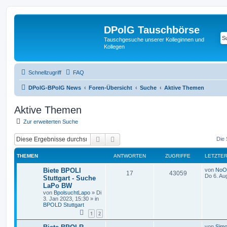
DPolG Tauschbörse
Tauschgesuche unserer Kolleginnen und
Kollegen
Schnellzugriff
FAQ
DPolG-BPolG News
Foren-Übersicht
Suche
Aktive Themen
Aktive Themen
Zur erweiterten Suche
Suche
Erweiterte Suche
Die 
THEMEN
ANTWORTEN
ZUGRIFFE
LETZTER
Biete BPOLI
von
NoO
17
43059
Do 6. Au
Stuttgart - Suche
LaPo BW
von
BpolsuchtLapo
»
Di
3. Jan 2023, 15:30
» in
BPOLD Stuttgart
1
2
von
Simo