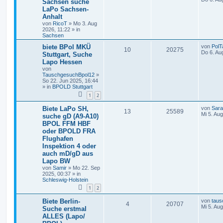
Sachsen suche
LaPo Sachsen-
Anhalt
von
RicoT
»
Mo 3. Aug
2026, 11:22
» in
Sachsen
biete BPol MKÜ
von
PolT
10
20275
Do 6. Au
Stuttgart, Suche
Lapo Hessen
von
TauschgesuchBpol12
»
So 22. Jun 2025, 16:44
» in
BPOLD Stuttgart
1
2
Biete LaPo SH,
von
Sar
13
25589
Mi 5. Au
suche gD (A9-A10)
BPOL FFM HBF
oder BPOLD FRA
Flughafen
Inspektion 4 oder
auch mD/gD aus
Lapo BW
von
Samir
»
Mo 22. Sep
2025, 00:37
» in
Schleswig-Holstein
1
2
Biete Berlin-
von
taus
4
20707
Mi 5. Au
Suche erstmal
ALLES (Lapo/