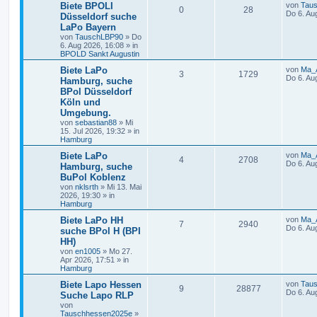
Biete BPOLI
von
Tau
0
28
Do 6. Au
Düsseldorf suche
LaPo Bayern
von
TauschLBP90
»
Do
6. Aug 2026, 16:08
» in
BPOLD Sankt Augustin
Biete LaPo
von
Ma_
3
1729
Do 6. Au
Hamburg, suche
BPol Düsseldorf
Köln und
Umgebung.
von
sebastian88
»
Mi
15. Jul 2026, 19:32
» in
Hamburg
Biete LaPo
von
Ma_
4
2708
Do 6. Au
Hamburg, suche
BuPol Koblenz
von
nklsrth
»
Mi 13. Mai
2026, 19:30
» in
Hamburg
Biete LaPo HH
von
Ma_
7
2940
Do 6. Au
suche BPol H (BPI
HH)
von
en1005
»
Mo 27.
Apr 2026, 17:51
» in
Hamburg
Biete Lapo Hessen
von
Tau
9
28877
Do 6. Au
Suche Lapo RLP
von
Tauschhessen2025e
»