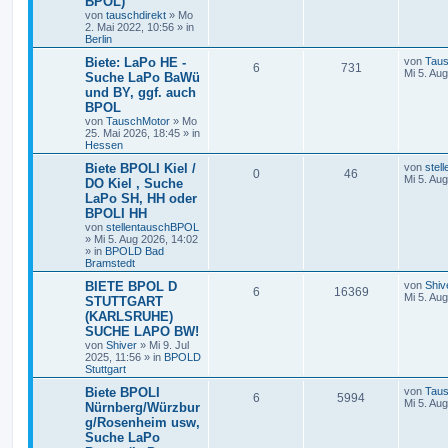
BPOL)
von
tauschdirekt
»
Mo
2. Mai 2022, 10:56
» in
Berlin
Biete: LaPo HE -
von
Tau
6
731
Mi 5. Au
Suche LaPo BaWü
und BY, ggf. auch
BPOL
von
TauschMotor
»
Mo
25. Mai 2026, 18:45
» in
Hessen
Biete BPOLI Kiel /
von
stel
0
46
Mi 5. Au
DO Kiel , Suche
LaPo SH, HH oder
BPOLI HH
von
stellentauschBPOL
»
Mi 5. Aug 2026, 14:02
» in
BPOLD Bad
Bramstedt
BIETE BPOL D
von
Shiv
6
16369
Mi 5. Au
STUTTGART
(KARLSRUHE)
SUCHE LAPO BW!
von
Shiver
»
Mi 9. Jul
2025, 11:56
» in
BPOLD
Stuttgart
Biete BPOLI
von
Tau
6
5994
Mi 5. Au
Nürnberg/Würzbur
g/Rosenheim usw,
Suche LaPo