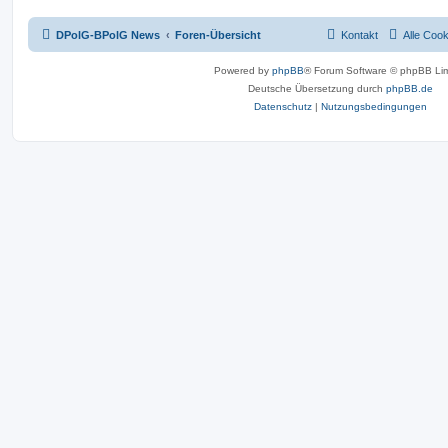
DPolG-BPolG News
Foren-Übersicht
Kontakt
Alle Coo
Powered by
phpBB
® Forum Software © phpBB Lim
Deutsche Übersetzung durch
phpBB.de
Datenschutz
|
Nutzungsbedingungen