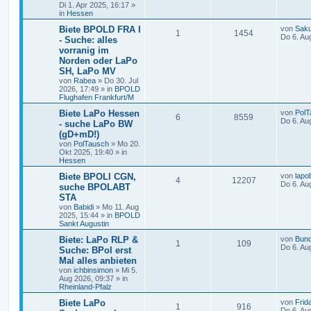
Di 1. Apr 2025, 16:17
»
in
Hessen
Biete BPOLD FRA I
von
Saku
1
1454
Do 6. Au
- Suche: alles
vorranig im
Norden oder LaPo
SH, LaPo MV
von
Rabea
»
Do 30. Jul
2026, 17:49
» in
BPOLD
Flughafen Frankfurt/M
Biete LaPo Hessen
von
PolT
6
8559
Do 6. Au
- suche LaPo BW
(gD+mD!)
von
PolTausch
»
Mo 20.
Okt 2025, 19:40
» in
Hessen
Biete BPOLI CGN,
von
lapo
4
12207
Do 6. Au
suche BPOLABT
STA
von
Babidi
»
Mo 11. Aug
2025, 15:44
» in
BPOLD
Sankt Augustin
Biete: LaPo RLP &
von
Bun
1
109
Do 6. Au
Suche: BPol erst
Mal alles anbieten
von
ichbinsimon
»
Mi 5.
Aug 2026, 09:37
» in
Rheinland-Pfalz
Biete LaPo
von
Frid
1
916
Do 6. Au