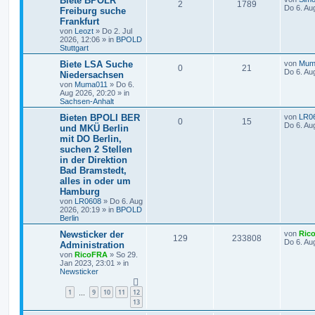
Biete BPOLR
2
1789
Do 6. Au
Freiburg suche
Frankfurt
von
Leozt
»
Do 2. Jul
2026, 12:06
» in
BPOLD
Stuttgart
Biete LSA Suche
von
Mum
0
21
Do 6. Au
Niedersachsen
von
Muma011
»
Do 6.
Aug 2026, 20:20
» in
Sachsen-Anhalt
Bieten BPOLI BER
von
LR0
0
15
Do 6. Au
und MKÜ Berlin
mit DO Berlin,
suchen 2 Stellen
in der Direktion
Bad Bramstedt,
alles in oder um
Hamburg
von
LR0608
»
Do 6. Aug
2026, 20:19
» in
BPOLD
Berlin
Newsticker der
von
Ric
129
233808
Do 6. Au
Administration
von
RicoFRA
»
So 29.
Jan 2023, 23:01
» in
Newsticker
1
9
10
11
12
…
13