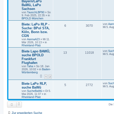
Bayern/LaPo
BaWü, LaPo
Sachsen
von
TauschLBP90
»
So
9. Feb 2025, 22:35
» in
BPOLD München
Biete: LaPo RLP -
von
Aan
6
3070
Mi 5. Au
Suche: BPol STA,
Köln, Bonn bzw.
CGN
von
AannaA23
»
Mi 11.
Mär 2026, 10:13
» in
Rheinland-Pfalz
Biete Lapo BAWÜ,
von
Suc
13
11018
Mi 5. Au
suche BPOLD
Frankfurt
Flughafen
von
Taha
»
So 18. Jan
2026, 10:02
» in
Baden-
Württemberg
1
2
Biete LaPo RLP,
von
Suc
5
2772
Mi 5. Au
suche BaWü
von
SucheBaWü
»
Di 5.
Mai 2026, 11:37
» in
Rheinland-Pfalz
Die 
Zur erweiterten Suche