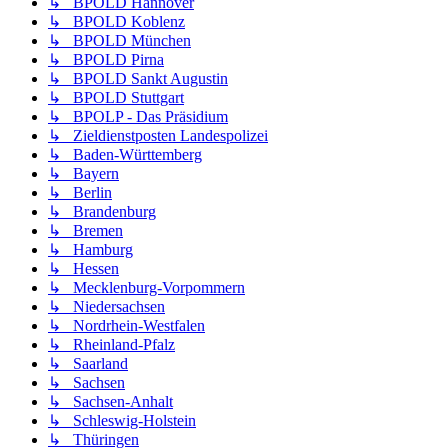
↳ BPOLD Hannover
↳ BPOLD Koblenz
↳ BPOLD München
↳ BPOLD Pirna
↳ BPOLD Sankt Augustin
↳ BPOLD Stuttgart
↳ BPOLP - Das Präsidium
↳ Zieldienstposten Landespolizei
↳ Baden-Württemberg
↳ Bayern
↳ Berlin
↳ Brandenburg
↳ Bremen
↳ Hamburg
↳ Hessen
↳ Mecklenburg-Vorpommern
↳ Niedersachsen
↳ Nordrhein-Westfalen
↳ Rheinland-Pfalz
↳ Saarland
↳ Sachsen
↳ Sachsen-Anhalt
↳ Schleswig-Holstein
↳ Thüringen