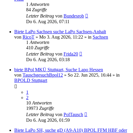
1
Antworten
84
Zugriffe
Letzter Beitrag
von
Bundesrob
Do 6. Aug 2026, 07:11
Biete LaPo Sachsen suche LaPo Sachsen-Anhalt
von
RicoT
»
Mo 3. Aug 2026, 11:22
» in
Sachsen
1
Antworten
410
Zugriffe
Letzter Beitrag
von
Frida20
Do 6. Aug 2026, 03:18
biete BPol MKÜ Stuttgart, Suche Lapo Hessen
von
TauschgesuchBpol12
»
So 22. Jun 2025, 16:44
» in
BPOLD Stuttgart
1
2
10
Antworten
19973
Zugriffe
Letzter Beitrag
von
PolTausch
Do 6. Aug 2026, 01:59
Biete LaPo SH, suche gD (A9-A10) BPOL FFM HBF oder