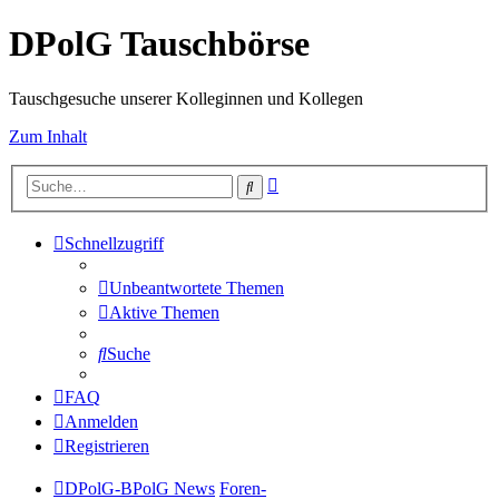
DPolG Tauschbörse
Tauschgesuche unserer Kolleginnen und Kollegen
Zum Inhalt
Erweiterte
Suche
Suche
Schnellzugriff
Unbeantwortete Themen
Aktive Themen
Suche
FAQ
Anmelden
Registrieren
DPolG-BPolG News
Foren-