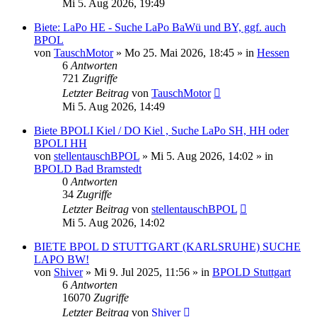
Mi 5. Aug 2026, 19:49
Biete: LaPo HE - Suche LaPo BaWü und BY, ggf. auch
BPOL
von
TauschMotor
»
Mo 25. Mai 2026, 18:45
» in
Hessen
6
Antworten
721
Zugriffe
Letzter Beitrag
von
TauschMotor
Mi 5. Aug 2026, 14:49
Biete BPOLI Kiel / DO Kiel , Suche LaPo SH, HH oder
BPOLI HH
von
stellentauschBPOL
»
Mi 5. Aug 2026, 14:02
» in
BPOLD Bad Bramstedt
0
Antworten
34
Zugriffe
Letzter Beitrag
von
stellentauschBPOL
Mi 5. Aug 2026, 14:02
BIETE BPOL D STUTTGART (KARLSRUHE) SUCHE
LAPO BW!
von
Shiver
»
Mi 9. Jul 2025, 11:56
» in
BPOLD Stuttgart
6
Antworten
16070
Zugriffe
Letzter Beitrag
von
Shiver