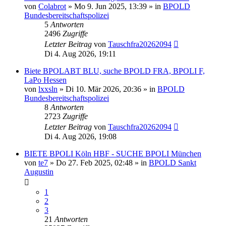
von
Colabrot
»
Mo 9. Jun 2025, 13:39
» in
BPOLD
Bundesbereitschaftspolizei
5
Antworten
2496
Zugriffe
Letzter Beitrag
von
Tauschfra20262094
Di 4. Aug 2026, 19:11
Biete BPOLABT BLU, suche BPOLD FRA, BPOLI F,
LaPo Hessen
von
lxxsln
»
Di 10. Mär 2026, 20:36
» in
BPOLD
Bundesbereitschaftspolizei
8
Antworten
2723
Zugriffe
Letzter Beitrag
von
Tauschfra20262094
Di 4. Aug 2026, 19:08
BIETE BPOLI Köln HBF - SUCHE BPOLI München
von
te7
»
Do 27. Feb 2025, 02:48
» in
BPOLD Sankt
Augustin
1
2
3
21
Antworten