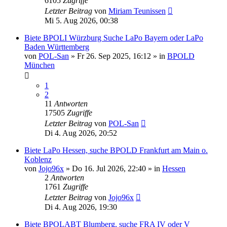
6105
Zugriffe
Letzter Beitrag
von
Miriam Teunissen
Mi 5. Aug 2026, 00:38
Biete BPOLI Würzburg Suche LaPo Bayern oder LaPo
Baden Württemberg
von
POL-San
»
Fr 26. Sep 2025, 16:12
» in
BPOLD
München
1
2
11
Antworten
17505
Zugriffe
Letzter Beitrag
von
POL-San
Di 4. Aug 2026, 20:52
Biete LaPo Hessen, suche BPOLD Frankfurt am Main o.
Koblenz
von
Jojo96x
»
Do 16. Jul 2026, 22:40
» in
Hessen
2
Antworten
1761
Zugriffe
Letzter Beitrag
von
Jojo96x
Di 4. Aug 2026, 19:30
Biete BPOLABT Blumberg, suche FRA IV oder V