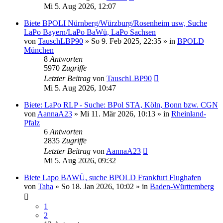
Mi 5. Aug 2026, 12:07
Biete BPOLI Nürnberg/Würzburg/Rosenheim usw, Suche
LaPo Bayern/LaPo BaWü, LaPo Sachsen
von
TauschLBP90
»
So 9. Feb 2025, 22:35
» in
BPOLD
München
8
Antworten
5970
Zugriffe
Letzter Beitrag
von
TauschLBP90
Mi 5. Aug 2026, 10:47
Biete: LaPo RLP - Suche: BPol STA, Köln, Bonn bzw. CGN
von
AannaA23
»
Mi 11. Mär 2026, 10:13
» in
Rheinland-
Pfalz
6
Antworten
2835
Zugriffe
Letzter Beitrag
von
AannaA23
Mi 5. Aug 2026, 09:32
Biete Lapo BAWÜ, suche BPOLD Frankfurt Flughafen
von
Taha
»
So 18. Jan 2026, 10:02
» in
Baden-Württemberg
1
2