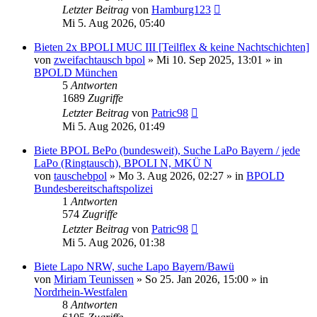
Letzter Beitrag
von
Hamburg123
Mi 5. Aug 2026, 05:40
Bieten 2x BPOLI MUC III [Teilflex & keine Nachtschichten]
von
zweifachtausch bpol
»
Mi 10. Sep 2025, 13:01
» in
BPOLD München
5
Antworten
1689
Zugriffe
Letzter Beitrag
von
Patric98
Mi 5. Aug 2026, 01:49
Biete BPOL BePo (bundesweit), Suche LaPo Bayern / jede
LaPo (Ringtausch), BPOLI N, MKÜ N
von
tauschebpol
»
Mo 3. Aug 2026, 02:27
» in
BPOLD
Bundesbereitschaftspolizei
1
Antworten
574
Zugriffe
Letzter Beitrag
von
Patric98
Mi 5. Aug 2026, 01:38
Biete Lapo NRW, suche Lapo Bayern/Bawü
von
Miriam Teunissen
»
So 25. Jan 2026, 15:00
» in
Nordrhein-Westfalen
8
Antworten