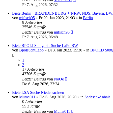
Fr 7. Aug 2026, 07:32
Biete Berlin - BRANDENBURG +(NRW, NDS, Bayern, BW,
von
mifisch95
»
Fr 20. Jan 2023, 21:03
» in
Berlin
8
Antworten
25546
Zugriffe
Letzter Beitrag
von
mifisch95
Fr 7. Aug 2026, 06:48
Biete BPOLI Stuttgart - Suche LaPo BW
von
BpolsuchtLapo
»
Di 3. Jan 2023, 15:30
» in
BPOLD Stuttg
1
2
17
Antworten
43706
Zugriffe
Letzter Beitrag
von
NoOe
Do 6. Aug 2026, 23:24
Biete LSA Suche Niedersachsen
von
Muma011
»
Do 6. Aug 2026, 20:20
» in
Sachsen-Anhalt
0
Antworten
55
Zugriffe
Letzter Beitrag
von
Muma011