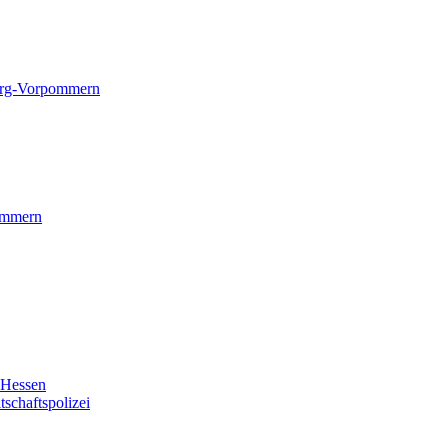
rg-Vorpommern
ommern
Hessen
chaftspolizei