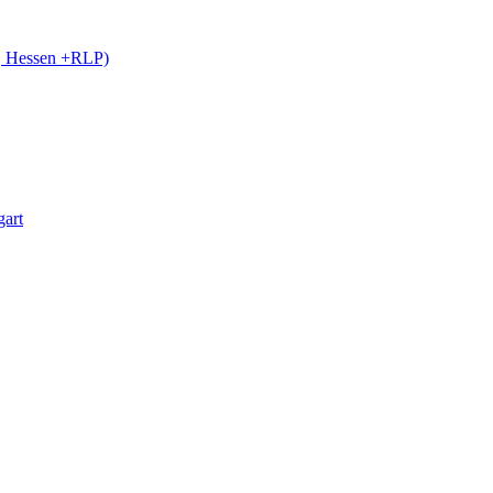
 Hessen +RLP)
art