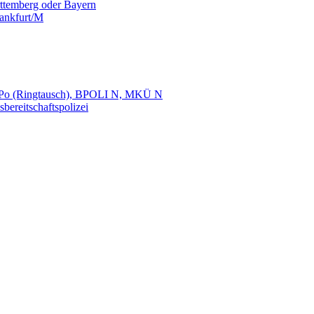
temberg oder Bayern
ankfurt/M
LaPo (Ringtausch), BPOLI N, MKÜ N
reitschaftspolizei