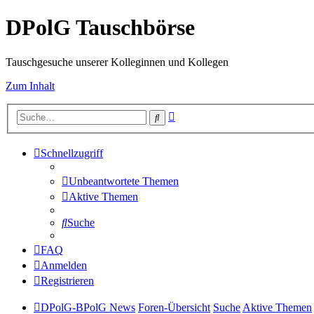
DPolG Tauschbörse
Tauschgesuche unserer Kolleginnen und Kollegen
Zum Inhalt
Erweiterte
Suche
Suche
Schnellzugriff
Unbeantwortete Themen
Aktive Themen
Suche
FAQ
Anmelden
Registrieren
DPolG-BPolG News
Foren-Übersicht
Suche
Aktive Themen