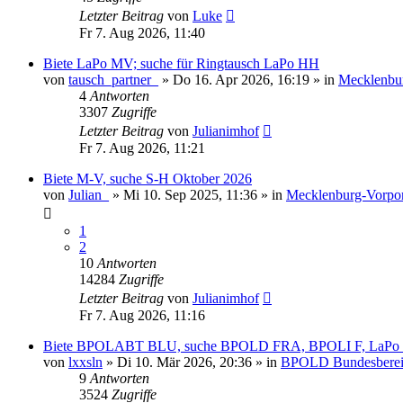
Letzter Beitrag
von
Luke
Fr 7. Aug 2026, 11:40
Biete LaPo MV; suche für Ringtausch LaPo HH
von
tausch_partner_
»
Do 16. Apr 2026, 16:19
» in
Mecklenbu
4
Antworten
3307
Zugriffe
Letzter Beitrag
von
Julianimhof
Fr 7. Aug 2026, 11:21
Biete M-V, suche S-H Oktober 2026
von
Julian_
»
Mi 10. Sep 2025, 11:36
» in
Mecklenburg-Vorp
1
2
10
Antworten
14284
Zugriffe
Letzter Beitrag
von
Julianimhof
Fr 7. Aug 2026, 11:16
Biete BPOLABT BLU, suche BPOLD FRA, BPOLI F, LaPo 
von
lxxsln
»
Di 10. Mär 2026, 20:36
» in
BPOLD Bundesbereits
9
Antworten
3524
Zugriffe