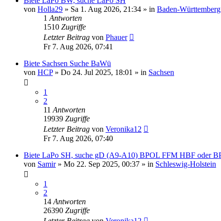
Biete LaPo BW, suche LaPo SH
von
Holla29
»
Sa 1. Aug 2026, 21:34
» in
Baden-Württemberg
1
Antworten
1510
Zugriffe
Letzter Beitrag
von
Phauer
Fr 7. Aug 2026, 07:41
Biete Sachsen Suche BaWü
von
HCP
»
Do 24. Jul 2025, 18:01
» in
Sachsen
1
2
11
Antworten
19939
Zugriffe
Letzter Beitrag
von
Veronika12
Fr 7. Aug 2026, 07:40
Biete LaPo SH, suche gD (A9-A10) BPOL FFM HBF oder BP
von
Samir
»
Mo 22. Sep 2025, 00:37
» in
Schleswig-Holstein
1
2
14
Antworten
26390
Zugriffe
Letzter Beitrag
von
Veronika12