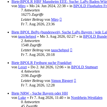
Biete:BPOLR HBF Mannheim EEE- Suche: LaPo Baden-Würt
von
Miro
»
Mo 24. Jun 2024, 22:38
» in
BPOLD Flughafen Fr
7
Antworten
16275
Zugriffe
Letzter Beitrag
von
Miro
Fr 7. Aug 2026, 23:36
Biete BPOL BePo (bundesweit), Suche LaPo Bayern / jede 
von
tauschebpol
»
Mo 3. Aug 2026, 02:27
» in
BPOLD Bundesbe
2
Antworten
1548
Zugriffe
Letzter Beitrag
von
tauschebpol
Fr 7. Aug 2026, 20:18
Biete BPOLR Freiburg suche Frankfurt
von
Leozt
»
Do 2. Jul 2026, 12:06
» in
BPOLD Stuttgart
4
Antworten
2196
Zugriffe
Letzter Beitrag
von
Simon Biegert
Fr 7. Aug 2026, 12:28
Biete NRW - Suche Bayern oder HH
von
Luke
»
Fr 7. Aug 2026, 11:40
» in
Nordrhein-Westfalen
0
Antworten
45
Zugriffe