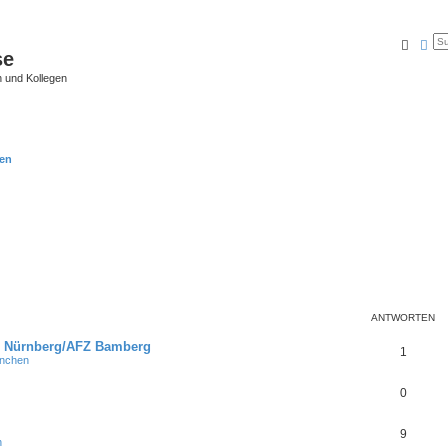
Suche
Erw
se
 und Kollegen
en
ANTWORTEN
I Nürnberg/AFZ Bamberg
1
nchen
0
9
n