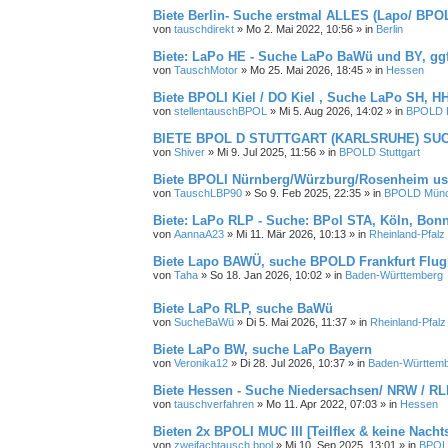
Biete Berlin- Suche erstmal ALLES (Lapo/ BPO
von
tauschdirekt
»
Mo 2. Mai 2022, 10:56
» in
Berlin
Biete: LaPo HE - Suche LaPo BaWü und BY, gg
von
TauschMotor
»
Mo 25. Mai 2026, 18:45
» in
Hessen
Biete BPOLI Kiel / DO Kiel , Suche LaPo SH, 
von
stellentauschBPOL
»
Mi 5. Aug 2026, 14:02
» in
BPOLD B
BIETE BPOL D STUTTGART (KARLSRUHE) SU
von
Shiver
»
Mi 9. Jul 2025, 11:56
» in
BPOLD Stuttgart
Biete BPOLI Nürnberg/Würzburg/Rosenheim u
von
TauschLBP90
»
So 9. Feb 2025, 22:35
» in
BPOLD Mün
Biete: LaPo RLP - Suche: BPol STA, Köln, Bon
von
AannaA23
»
Mi 11. Mär 2026, 10:13
» in
Rheinland-Pfalz
Biete Lapo BAWÜ, suche BPOLD Frankfurt Flug
von
Taha
»
So 18. Jan 2026, 10:02
» in
Baden-Württemberg
Biete LaPo RLP, suche BaWü
von
SucheBaWü
»
Di 5. Mai 2026, 11:37
» in
Rheinland-Pfalz
Biete LaPo BW, suche LaPo Bayern
von
Veronika12
»
Di 28. Jul 2026, 10:37
» in
Baden-Württem
Biete Hessen - Suche Niedersachsen/ NRW / R
von
tauschverfahren
»
Mo 11. Apr 2022, 07:03
» in
Hessen
Bieten 2x BPOLI MUC III [Teilflex & keine Nacht
von
zweifachtausch bpol
»
Mi 10. Sep 2025, 13:01
» in
BPOL