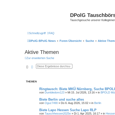
DPolG Tauschbör
Tauschgesuche unserer Kolleginnen
Schnellzugriff
FAQ
DPolG-BPolG News
Foren-Übersicht
Suche
Aktive Them
Aktive Themen
Zur erweiterten Suche
Suche
Erweiterte Suche
THEMEN
Ringtausch: Biete MKÜ Nürnberg, Suche BPOL
von
Dumbledore123
»
Mi 15. Jul 2026, 13:16
» in
BPOLD Mü
Biete Berlin und suche alles
von
Oguz7490
»
Do 6. Aug 2026, 15:02
» in
Berlin
Biete Lapo Hessen Suche Lapo RLP
von
Tauschhessen2025e
»
Di 1. Apr 2025, 16:17
» in
Hesse