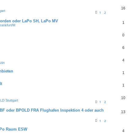
16
gart
1
2
 Norden oder LaPo SH, LaPo MV
1
rankfurt/M
0
6
4
tin
nbieten
1
lt
1
10
D Stuttgart
1
2
BF oder BPOLD FRA Flughafen Inspektion 4 oder auch
13
1
2
uPo Raum ESW
4