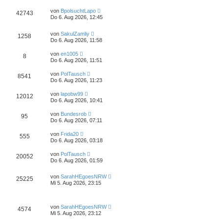
von
BpolsuchtLapo
42743
Do 6. Aug 2026, 12:45
von
SakulZamliy
1258
Do 6. Aug 2026, 11:58
von
en1005
8
Do 6. Aug 2026, 11:51
von
PolTausch
8541
Do 6. Aug 2026, 11:23
von
lapobw99
12012
Do 6. Aug 2026, 10:41
von
Bundesrob
95
Do 6. Aug 2026, 07:11
von
Frida20
555
Do 6. Aug 2026, 03:18
von
PolTausch
20052
Do 6. Aug 2026, 01:59
von
SarahHEgoesNRW
25225
Mi 5. Aug 2026, 23:15
von
SarahHEgoesNRW
4574
Mi 5. Aug 2026, 23:12