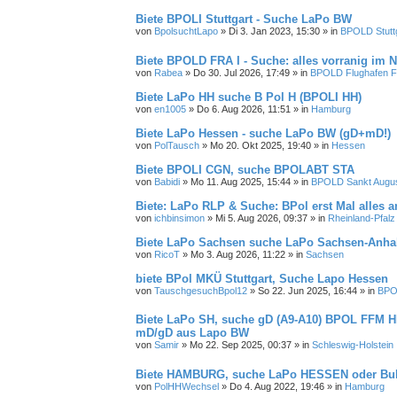
Biete BPOLI Stuttgart - Suche LaPo BW
von
BpolsuchtLapo
»
Di 3. Jan 2023, 15:30
» in
BPOLD Stutt
Biete BPOLD FRA I - Suche: alles vorranig im
von
Rabea
»
Do 30. Jul 2026, 17:49
» in
BPOLD Flughafen F
Biete LaPo HH suche B Pol H (BPOLI HH)
von
en1005
»
Do 6. Aug 2026, 11:51
» in
Hamburg
Biete LaPo Hessen - suche LaPo BW (gD+mD!)
von
PolTausch
»
Mo 20. Okt 2025, 19:40
» in
Hessen
Biete BPOLI CGN, suche BPOLABT STA
von
Babidi
»
Mo 11. Aug 2025, 15:44
» in
BPOLD Sankt Augus
Biete: LaPo RLP & Suche: BPol erst Mal alles a
von
ichbinsimon
»
Mi 5. Aug 2026, 09:37
» in
Rheinland-Pfalz
Biete LaPo Sachsen suche LaPo Sachsen-Anha
von
RicoT
»
Mo 3. Aug 2026, 11:22
» in
Sachsen
biete BPol MKÜ Stuttgart, Suche Lapo Hessen
von
TauschgesuchBpol12
»
So 22. Jun 2025, 16:44
» in
BPOL
Biete LaPo SH, suche gD (A9-A10) BPOL FFM H
mD/gD aus Lapo BW
von
Samir
»
Mo 22. Sep 2025, 00:37
» in
Schleswig-Holstein
Biete HAMBURG, suche LaPo HESSEN oder B
von
PolHHWechsel
»
Do 4. Aug 2022, 19:46
» in
Hamburg