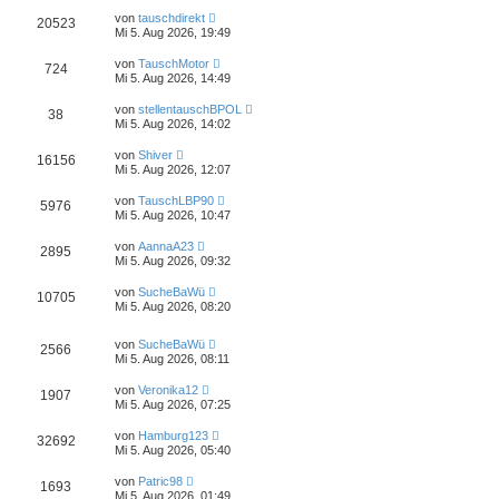
von
tauschdirekt
20523
Mi 5. Aug 2026, 19:49
von
TauschMotor
724
Mi 5. Aug 2026, 14:49
von
stellentauschBPOL
38
Mi 5. Aug 2026, 14:02
von
Shiver
16156
Mi 5. Aug 2026, 12:07
von
TauschLBP90
5976
Mi 5. Aug 2026, 10:47
von
AannaA23
2895
Mi 5. Aug 2026, 09:32
von
SucheBaWü
10705
Mi 5. Aug 2026, 08:20
von
SucheBaWü
2566
Mi 5. Aug 2026, 08:11
von
Veronika12
1907
Mi 5. Aug 2026, 07:25
von
Hamburg123
32692
Mi 5. Aug 2026, 05:40
von
Patric98
1693
Mi 5. Aug 2026, 01:49