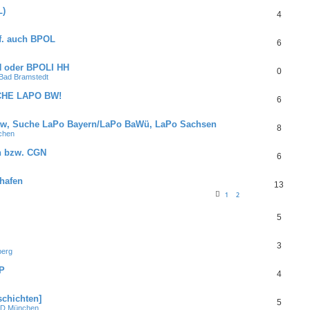
L)
4
f. auch BPOL
6
HH oder BPOLI HH
0
ad Bramstedt
CHE LAPO BW!
6
sw, Suche LaPo Bayern/LaPo BaWü, LaPo Sachsen
8
chen
n bzw. CGN
6
hafen
13
1
2
5
3
berg
LP
4
schichten]
5
D München