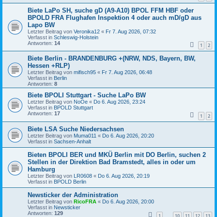
Biete LaPo SH, suche gD (A9-A10) BPOL FFM HBF oder
BPOLD FRA Flughafen Inspektion 4 oder auch mD/gD aus
Lapo BW
Letzter Beitrag von
Veronika12
«
Fr 7. Aug 2026, 07:32
Verfasst in
Schleswig-Holstein
Antworten:
14
1
2
Biete Berlin - BRANDENBURG +(NRW, NDS, Bayern, BW,
Hessen +RLP)
Letzter Beitrag von
mifisch95
«
Fr 7. Aug 2026, 06:48
Verfasst in
Berlin
Antworten:
8
Biete BPOLI Stuttgart - Suche LaPo BW
Letzter Beitrag von
NoOe
«
Do 6. Aug 2026, 23:24
Verfasst in
BPOLD Stuttgart
Antworten:
17
1
2
Biete LSA Suche Niedersachsen
Letzter Beitrag von
Muma011
«
Do 6. Aug 2026, 20:20
Verfasst in
Sachsen-Anhalt
Bieten BPOLI BER und MKÜ Berlin mit DO Berlin, suchen 2
Stellen in der Direktion Bad Bramstedt, alles in oder um
Hamburg
Letzter Beitrag von
LR0608
«
Do 6. Aug 2026, 20:19
Verfasst in
BPOLD Berlin
Newsticker der Administration
Letzter Beitrag von
RicoFRA
«
Do 6. Aug 2026, 20:00
Verfasst in
Newsticker
Antworten:
129
1
10
11
12
13
…