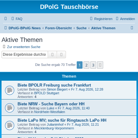
DPolG Tauschbörse
FAQ
Registrieren
Anmelden
S
DPolG-BPolG News
Foren-Übersicht
Suche
Aktive Themen
u
Aktive Themen
c
Zur erweiterten Suche
h
Suche
Erweiterte Suche
e
1
2
3
Nächste
Die Suche ergab 70 Treffer
Themen
Biete BPOLR Freiburg suche Frankfurt
Letzter Beitrag von
Simon Biegert
«
Fr 7. Aug 2026, 12:28
Verfasst in
BPOLD Stuttgart
Antworten:
4
Biete NRW - Suche Bayern oder HH
Letzter Beitrag von
Luke
«
Fr 7. Aug 2026, 11:40
Verfasst in
Nordrhein-Westfalen
Biete LaPo MV; suche für Ringtausch LaPo HH
Letzter Beitrag von
Julianimhof
«
Fr 7. Aug 2026, 11:21
Verfasst in
Mecklenburg-Vorpommern
Antworten:
4