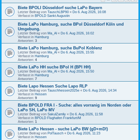
Biete BPOLI Düsseldorf suche LaPo Bayern
Letzter Beitrag von
TauschLBP90
«
Do 6. Aug 2026, 16:08
Verfasst in
BPOLD Sankt Augustin
Biete LaPo Hamburg, suche BPol Düsseldorf Köln und
Umgebung.
Letzter Beitrag von
Ma_Al
«
Do 6. Aug 2026, 16:02
Verfasst in
Hamburg
Antworten:
3
Biete LaPo Hamburg, suche BuPol Koblenz
Letzter Beitrag von
Ma_Al
«
Do 6. Aug 2026, 15:55
Verfasst in
Hamburg
Antworten:
4
Biete LaPo HH suche BPol H (BPI HH)
Letzter Beitrag von
Ma_Al
«
Do 6. Aug 2026, 15:50
Verfasst in
Hamburg
Antworten:
7
Biete Lapo Hessen Suche Lapo RLP
Letzter Beitrag von
Tauschhessen2025e
«
Do 6. Aug 2026, 14:34
Verfasst in
Hessen
Antworten:
9
Biete BPOLD FRA I - Suche: alles vorranig im Norden oder
LaPo SH, LaPo MV
Letzter Beitrag von
SakulZamliy
«
Do 6. Aug 2026, 11:58
Verfasst in
BPOLD Flughafen Frankfurt/M
Antworten:
1
Biete LaPo Hessen - suche LaPo BW (gD+mD!)
Letzter Beitrag von
PolTausch
«
Do 6. Aug 2026, 11:23
Verfasst in
Hessen