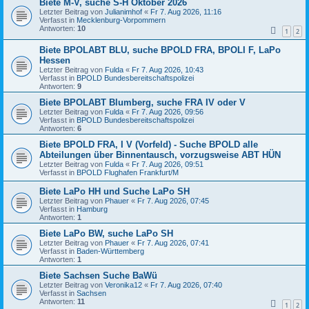
Biete M-V, suche S-H Oktober 2026
Letzter Beitrag von
Julianimhof
«
Fr 7. Aug 2026, 11:16
Verfasst in
Mecklenburg-Vorpommern
Antworten:
10
1
2
Biete BPOLABT BLU, suche BPOLD FRA, BPOLI F, LaPo
Hessen
Letzter Beitrag von
Fulda
«
Fr 7. Aug 2026, 10:43
Verfasst in
BPOLD Bundesbereitschaftspolizei
Antworten:
9
Biete BPOLABT Blumberg, suche FRA IV oder V
Letzter Beitrag von
Fulda
«
Fr 7. Aug 2026, 09:56
Verfasst in
BPOLD Bundesbereitschaftspolizei
Antworten:
6
Biete BPOLD FRA, I V (Vorfeld) - Suche BPOLD alle
Abteilungen über Binnentausch, vorzugsweise ABT HÜN
Letzter Beitrag von
Fulda
«
Fr 7. Aug 2026, 09:51
Verfasst in
BPOLD Flughafen Frankfurt/M
Biete LaPo HH und Suche LaPo SH
Letzter Beitrag von
Phauer
«
Fr 7. Aug 2026, 07:45
Verfasst in
Hamburg
Antworten:
1
Biete LaPo BW, suche LaPo SH
Letzter Beitrag von
Phauer
«
Fr 7. Aug 2026, 07:41
Verfasst in
Baden-Württemberg
Antworten:
1
Biete Sachsen Suche BaWü
Letzter Beitrag von
Veronika12
«
Fr 7. Aug 2026, 07:40
Verfasst in
Sachsen
Antworten:
11
1
2