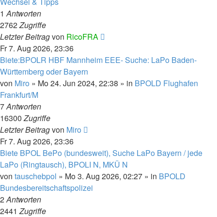
Wechsel & Tipps
1
Antworten
2762
Zugriffe
Letzter Beitrag
von
RicoFRA
Fr 7. Aug 2026, 23:36
Biete:BPOLR HBF Mannheim EEE- Suche: LaPo Baden-
Württemberg oder Bayern
von
Miro
»
Mo 24. Jun 2024, 22:38
» in
BPOLD Flughafen
Frankfurt/M
7
Antworten
16300
Zugriffe
Letzter Beitrag
von
Miro
Fr 7. Aug 2026, 23:36
Biete BPOL BePo (bundesweit), Suche LaPo Bayern / jede
LaPo (Ringtausch), BPOLI N, MKÜ N
von
tauschebpol
»
Mo 3. Aug 2026, 02:27
» in
BPOLD
Bundesbereitschaftspolizei
2
Antworten
2441
Zugriffe