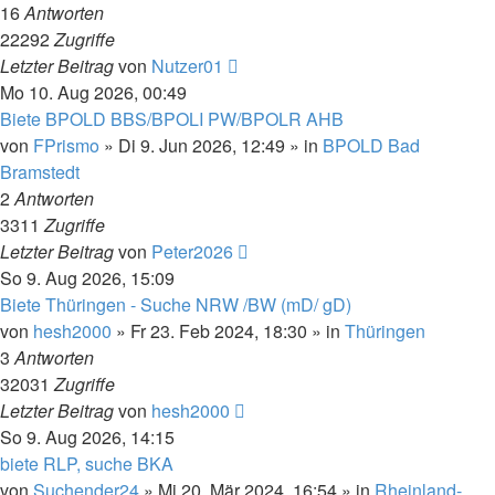
16
Antworten
22292
Zugriffe
Letzter Beitrag
von
Nutzer01
Mo 10. Aug 2026, 00:49
Biete BPOLD BBS/BPOLI PW/BPOLR AHB
von
FPrismo
»
Di 9. Jun 2026, 12:49
» in
BPOLD Bad
Bramstedt
2
Antworten
3311
Zugriffe
Letzter Beitrag
von
Peter2026
So 9. Aug 2026, 15:09
Biete Thüringen - Suche NRW /BW (mD/ gD)
von
hesh2000
»
Fr 23. Feb 2024, 18:30
» in
Thüringen
3
Antworten
32031
Zugriffe
Letzter Beitrag
von
hesh2000
So 9. Aug 2026, 14:15
biete RLP, suche BKA
von
Suchender24
»
Mi 20. Mär 2024, 16:54
» in
Rheinland-