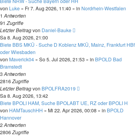
Biete NRW - Suche Bayern oder HH
von
Luke
»
Fr 7. Aug 2026, 11:40
» in
Nordrhein-Westfalen
1
Antworten
91
Zugriffe
Letzter Beitrag
von
Daniel-Bauke
Sa 8. Aug 2026, 21:00
Biete BBS MKÜ - Suche D Koblenz MKÜ, Mainz, Frankfurt HBf
oder Wiesbaden
von
Maverick04
»
So 5. Jul 2026, 21:53
» in
BPOLD Bad
Bramstedt
3
Antworten
2816
Zugriffe
Letzter Beitrag
von
BPOLFRA2019
Sa 8. Aug 2026, 13:42
Biete BPOLI HAM, Suche BPOLABT UE, RZ oder BPOLI H
von
HAMTauschHH
»
Mi 22. Apr 2026, 00:08
» in
BPOLD
Hannover
2
Antworten
2806
Zugriffe