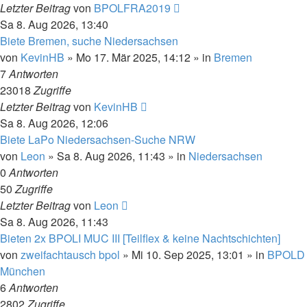
Letzter Beitrag
von
BPOLFRA2019
Sa 8. Aug 2026, 13:40
Biete Bremen, suche Niedersachsen
von
KevinHB
»
Mo 17. Mär 2025, 14:12
» in
Bremen
7
Antworten
23018
Zugriffe
Letzter Beitrag
von
KevinHB
Sa 8. Aug 2026, 12:06
Biete LaPo Niedersachsen-Suche NRW
von
Leon
»
Sa 8. Aug 2026, 11:43
» in
Niedersachsen
0
Antworten
50
Zugriffe
Letzter Beitrag
von
Leon
Sa 8. Aug 2026, 11:43
Bieten 2x BPOLI MUC III [Teilflex & keine Nachtschichten]
von
zweifachtausch bpol
»
Mi 10. Sep 2025, 13:01
» in
BPOLD
München
6
Antworten
2802
Zugriffe