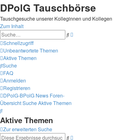
DPolG Tauschbörse
Tauschgesuche unserer Kolleginnen und Kollegen
Zum Inhalt
Erweiterte
Suche
Suche
Schnellzugriff
Unbeantwortete Themen
Aktive Themen
Suche
FAQ
Anmelden
Registrieren
DPolG-BPolG News
Foren-
Übersicht
Suche
Aktive Themen
Suche
Aktive Themen
Zur erweiterten Suche
Erweiterte
Suche