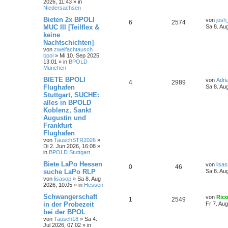
2026, 11:43
» in
Niedersachsen
Bieten 2x BPOLI
von
josh
6
2574
MUC III [Teilflex &
Sa 8. Au
keine
Nachtschichten]
von
zweifachtausch
bpol
»
Mi 10. Sep 2025,
13:01
» in
BPOLD
München
BIETE BPOLI
von
Adri
4
2989
Flughafen
Sa 8. Au
Stuttgart, SUCHE:
alles in BPOLD
Koblenz, Sankt
Augustin und
Frankfurt
Flughafen
von
TauschSTR2026
»
Di 2. Jun 2026, 16:08
»
in
BPOLD Stuttgart
Biete LaPo Hessen
von
lisa
0
46
suche LaPo RLP
Sa 8. Au
von
lisasop
»
Sa 8. Aug
2026, 10:05
» in
Hessen
Schwangerschaft
von
Ric
1
2549
in der Probezeit
Fr 7. Au
bei der BPOL
von
Tausch18
»
Sa 4.
Jul 2026, 07:02
» in