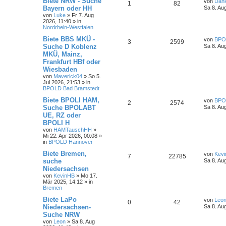
Biete NRW - Suche
von
Dani
1
82
Bayern oder HH
Sa 8. Au
von
Luke
»
Fr 7. Aug
2026, 11:40
» in
Nordrhein-Westfalen
Biete BBS MKÜ -
von
BPO
3
2599
Suche D Koblenz
Sa 8. Au
MKÜ, Mainz,
Frankfurt HBf oder
Wiesbaden
von
Maverick04
»
So 5.
Jul 2026, 21:53
» in
BPOLD Bad Bramstedt
Biete BPOLI HAM,
von
BPO
2
2574
Suche BPOLABT
Sa 8. Au
UE, RZ oder
BPOLI H
von
HAMTauschHH
»
Mi 22. Apr 2026, 00:08
»
in
BPOLD Hannover
Biete Bremen,
von
Kev
7
22785
suche
Sa 8. Au
Niedersachsen
von
KevinHB
»
Mo 17.
Mär 2025, 14:12
» in
Bremen
Biete LaPo
von
Leo
0
42
Niedersachsen-
Sa 8. Au
Suche NRW
von
Leon
»
Sa 8. Aug