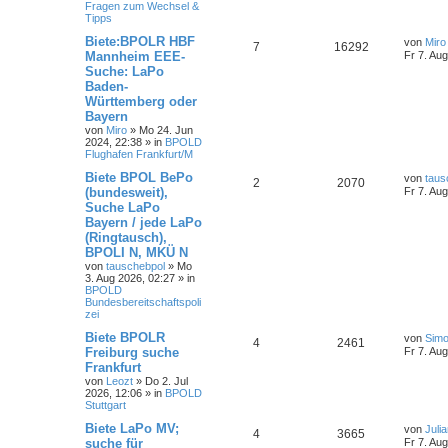
Fragen zum Wechsel &
Tipps
Biete:BPOLR HBF
von
Miro
7
16292
Mannheim EEE-
Fr 7. Au
Suche: LaPo
Baden-
Württemberg oder
Bayern
von
Miro
»
Mo 24. Jun
2024, 22:38
» in
BPOLD
Flughafen Frankfurt/M
Biete BPOL BePo
von
taus
2
2070
(bundesweit),
Fr 7. Au
Suche LaPo
Bayern / jede LaPo
(Ringtausch),
BPOLI N, MKÜ N
von
tauschebpol
»
Mo
3. Aug 2026, 02:27
» in
BPOLD
Bundesbereitschaftspoli
zei
Biete BPOLR
von
Simo
4
2461
Freiburg suche
Fr 7. Au
Frankfurt
von
Leozt
»
Do 2. Jul
2026, 12:06
» in
BPOLD
Stuttgart
Biete LaPo MV;
von
Juli
4
3665
suche für
Fr 7. Au