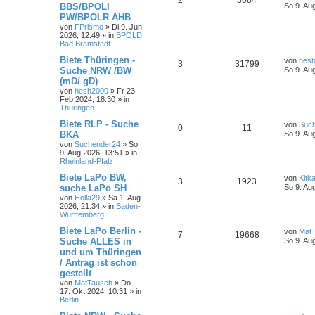
2
3084
BBS/BPOLI
So 9. Au
PW/BPOLR AHB
von
FPrismo
»
Di 9. Jun
2026, 12:49
» in
BPOLD
Bad Bramstedt
Biete Thüringen -
von
hes
3
31799
Suche NRW /BW
So 9. Au
(mD/ gD)
von
hesh2000
»
Fr 23.
Feb 2024, 18:30
» in
Thüringen
Biete RLP - Suche
von
Suc
0
11
BKA
So 9. Au
von
Suchender24
»
So
9. Aug 2026, 13:51
» in
Rheinland-Pfalz
Biete LaPo BW,
von
Kitk
3
1923
suche LaPo SH
So 9. Au
von
Holla29
»
Sa 1. Aug
2026, 21:34
» in
Baden-
Württemberg
Biete LaPo Berlin -
von
Mat
7
19668
Suche ALLES in
So 9. Au
und um Thüringen
/ Antrag ist schon
gestellt
von
MatTausch
»
Do
17. Okt 2024, 10:31
» in
Berlin