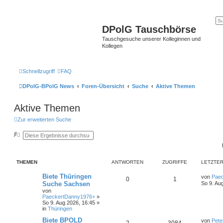
DPolG Tauschbörse
Tauschgesuche unserer Kolleginnen und
Kollegen
Schnellzugriff
FAQ
DPolG-BPolG News
Foren-Übersicht
Suche
Aktive Themen
Aktive Themen
Zur erweiterten Suche
S
E
u
r
c
w
h
e
e
i
THEMEN
ANTWORTEN
ZUGRIFFE
LETZTER
t
e
r
Biete Thüringen
von
Pae
0
1
t
Suche Sachsen
So 9. Au
e
von
S
PaeckertDanny1976+
»
u
So 9. Aug 2026, 16:45
»
c
in
Thüringen
h
e
Biete BPOLD
von
Pete