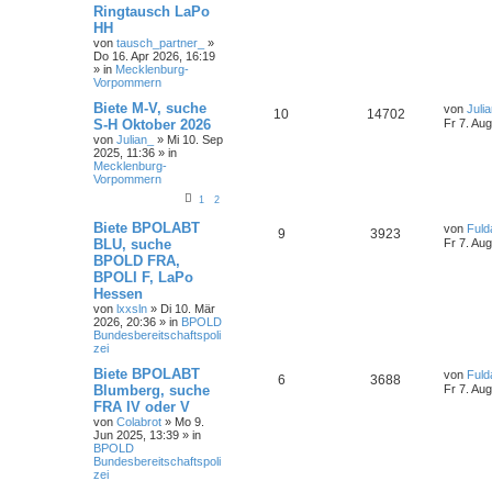
Ringtausch LaPo
HH
von
tausch_partner_
»
Do 16. Apr 2026, 16:19
» in
Mecklenburg-
Vorpommern
Biete M-V, suche
von
Juli
10
14702
S-H Oktober 2026
Fr 7. Au
von
Julian_
»
Mi 10. Sep
2025, 11:36
» in
Mecklenburg-
Vorpommern
1
2
Biete BPOLABT
von
Fuld
9
3923
BLU, suche
Fr 7. Au
BPOLD FRA,
BPOLI F, LaPo
Hessen
von
lxxsln
»
Di 10. Mär
2026, 20:36
» in
BPOLD
Bundesbereitschaftspoli
zei
Biete BPOLABT
von
Fuld
6
3688
Blumberg, suche
Fr 7. Au
FRA IV oder V
von
Colabrot
»
Mo 9.
Jun 2025, 13:39
» in
BPOLD
Bundesbereitschaftspoli
zei