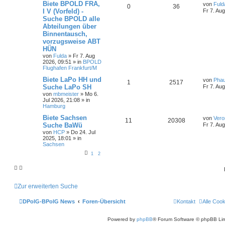
Biete BPOLD FRA,
von
Fuld
0
36
I V (Vorfeld) -
Fr 7. Au
Suche BPOLD alle
Abteilungen über
Binnentausch,
vorzugsweise ABT
HÜN
von
Fulda
»
Fr 7. Aug
2026, 09:51
» in
BPOLD
Flughafen Frankfurt/M
Biete LaPo HH und
von
Pha
1
2517
Suche LaPo SH
Fr 7. Au
von
mbmeister
»
Mo 6.
Jul 2026, 21:08
» in
Hamburg
Biete Sachsen
von
Vero
11
20308
Suche BaWü
Fr 7. Au
von
HCP
»
Do 24. Jul
2025, 18:01
» in
Sachsen
1
2
Zur erweiterten Suche
DPolG-BPolG News
Foren-Übersicht
Kontakt
Alle Coo
Powered by
phpBB
® Forum Software © phpBB Lim