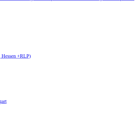
 Hessen +RLP)
art