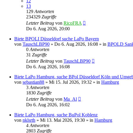
12
13
129
Antworten
234329
Zugriffe
Letzter Beitrag
von
RicoFRA
Do 6. Aug 2026, 20:00
Biete BPOLI Düsseldorf suche LaPo Bayern
von
TauschLBP90
»
Do 6. Aug 2026, 16:08
» in
BPOLD Sankt
0
Antworten
31
Zugriffe
Letzter Beitrag
von
TauschLBP90
Do 6. Aug 2026, 16:08
Biete LaPo Hamburg, suche BPol Düsseldorf Köln und Umge
von
sebastian88
»
Mi 15. Jul 2026, 19:32
» in
Hamburg
3
Antworten
1830
Zugriffe
Letzter Beitrag
von
Ma_Al
Do 6. Aug 2026, 16:02
Biete LaPo Hamburg, suche BuPol Koblenz
von
nklsrth
»
Mi 13. Mai 2026, 19:30
» in
Hamburg
4
Antworten
2803
Zugriffe