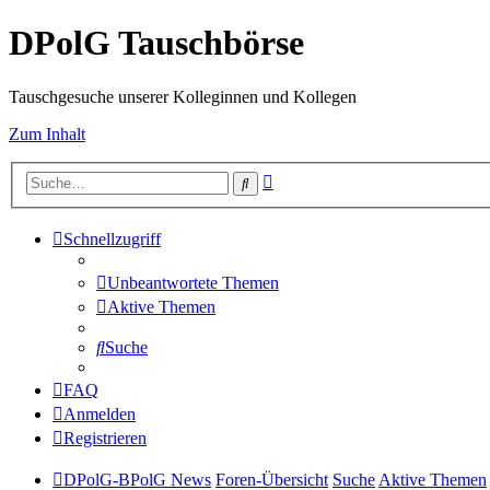
DPolG Tauschbörse
Tauschgesuche unserer Kolleginnen und Kollegen
Zum Inhalt
Erweiterte
Suche
Suche
Schnellzugriff
Unbeantwortete Themen
Aktive Themen
Suche
FAQ
Anmelden
Registrieren
DPolG-BPolG News
Foren-Übersicht
Suche
Aktive Themen