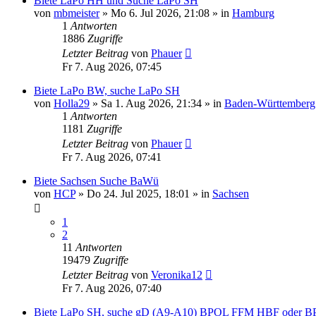
Biete LaPo HH und Suche LaPo SH
von
mbmeister
»
Mo 6. Jul 2026, 21:08
» in
Hamburg
1
Antworten
1886
Zugriffe
Letzter Beitrag
von
Phauer
Fr 7. Aug 2026, 07:45
Biete LaPo BW, suche LaPo SH
von
Holla29
»
Sa 1. Aug 2026, 21:34
» in
Baden-Württemberg
1
Antworten
1181
Zugriffe
Letzter Beitrag
von
Phauer
Fr 7. Aug 2026, 07:41
Biete Sachsen Suche BaWü
von
HCP
»
Do 24. Jul 2025, 18:01
» in
Sachsen
1
2
11
Antworten
19479
Zugriffe
Letzter Beitrag
von
Veronika12
Fr 7. Aug 2026, 07:40
Biete LaPo SH, suche gD (A9-A10) BPOL FFM HBF oder BP