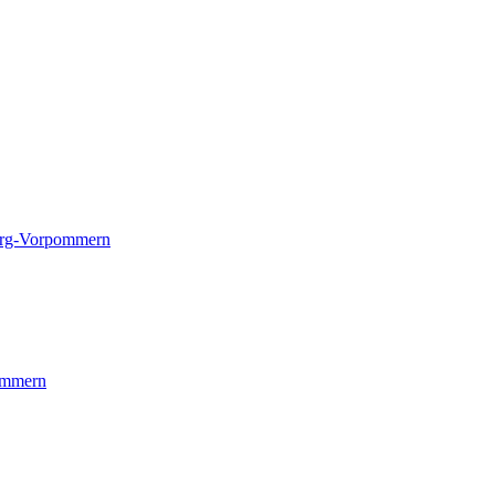
rg-Vorpommern
ommern