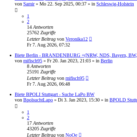
von
Samir
»
Mo 22. Sep 2025, 00:37
» in
Schleswig-Holstein
1
2
14
Antworten
25762
Zugriffe
Letzter Beitrag
von
Veronika12
Fr 7. Aug 2026, 07:32
Biete Berlin - BRANDENBURG +(NRW, NDS, Bayern, BW,
von
mifisch95
»
Fr 20. Jan 2023, 21:03
» in
Berlin
8
Antworten
25191
Zugriffe
Letzter Beitrag
von
mifisch95
Fr 7. Aug 2026, 06:48
Biete BPOLI Stuttgart - Suche LaPo BW
von
BpolsuchtLapo
»
Di 3. Jan 2023, 15:30
» in
BPOLD Stuttg
1
2
17
Antworten
43205
Zugriffe
Letzter Beitrag
von
NoOe