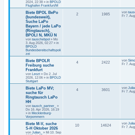
2024, 22:38
» in
BPOLD
Flughafen Frankfurt/M
Biete BPOL BePo
von
taus
2
1985
Fr 7. Au
(bundesweit),
Suche LaPo
Bayern / jede LaPo
(Ringtausch),
BPOLI N, MKÜ N
von
tauschebpol
»
Mo
3. Aug 2026, 02:27
» in
BPOLD
Bundesbereitschaftspoli
zei
Biete BPOLR
von
Simo
4
2422
Fr 7. Au
Freiburg suche
Frankfurt
von
Leozt
»
Do 2. Jul
2026, 12:06
» in
BPOLD
Stuttgart
Biete LaPo MV;
von
Juli
4
3601
Fr 7. Au
suche für
Ringtausch LaPo
HH
von
tausch_partner_
»
Do 16. Apr 2026, 16:19
» in
Mecklenburg-
Vorpommern
Biete M-V, suche
von
Juli
10
14624
Fr 7. Au
S-H Oktober 2026
von
Julian_
»
Mi 10. Sep