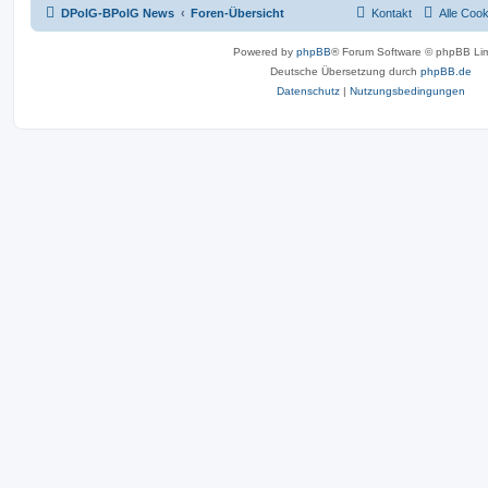
DPolG-BPolG News
Foren-Übersicht
Kontakt
Alle Coo
Powered by
phpBB
® Forum Software © phpBB Lim
Deutsche Übersetzung durch
phpBB.de
Datenschutz
|
Nutzungsbedingungen