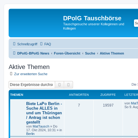
DPolG Tauschbörse
Tauschgesuche unserer Kolleginnen und
Kollegen
Schnellzugriff
FAQ
DPolG-BPolG News
Foren-Übersicht
Suche
Aktive Themen
Aktive Themen
Zur erweiterten Suche
Suche
Erweiterte Suche
Die 
THEMEN
ANTWORTEN
ZUGRIFFE
LETZTER
Biete LaPo Berlin -
von
Mat
7
19597
So 9. Au
Suche ALLES in
und um Thüringen
/ Antrag ist schon
gestellt
von
MatTausch
»
Do
17. Okt 2024, 10:31
» in
Berlin