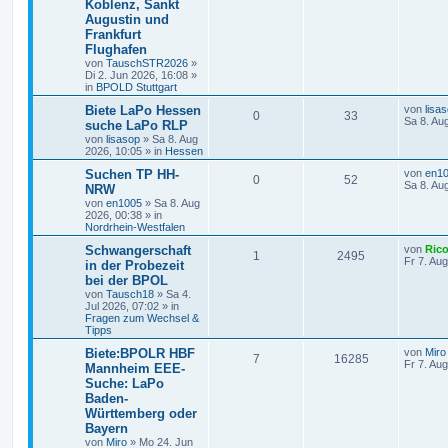
Koblenz, Sankt
Augustin und
Frankfurt
Flughafen
von
TauschSTR2026
»
Di 2. Jun 2026, 16:08
»
in
BPOLD Stuttgart
Biete LaPo Hessen
von
lisa
0
33
Sa 8. Au
suche LaPo RLP
von
lisasop
»
Sa 8. Aug
2026, 10:05
» in
Hessen
Suchen TP HH-
von
en1
0
52
Sa 8. Au
NRW
von
en1005
»
Sa 8. Aug
2026, 00:38
» in
Nordrhein-Westfalen
Schwangerschaft
von
Ric
1
2495
Fr 7. Au
in der Probezeit
bei der BPOL
von
Tausch18
»
Sa 4.
Jul 2026, 07:02
» in
Fragen zum Wechsel &
Tipps
Biete:BPOLR HBF
von
Miro
7
16285
Fr 7. Au
Mannheim EEE-
Suche: LaPo
Baden-
Württemberg oder
Bayern
von
Miro
»
Mo 24. Jun