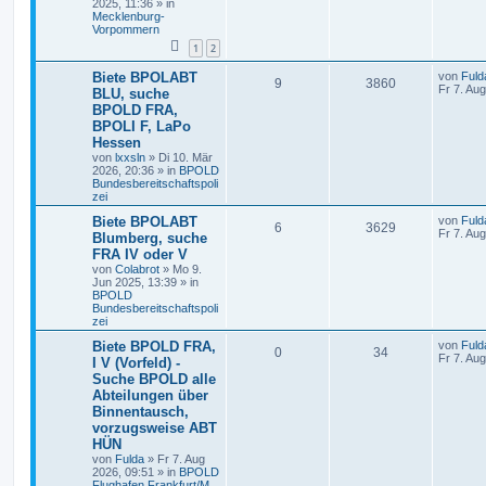
2025, 11:36
» in
Mecklenburg-
Vorpommern
1
2
Biete BPOLABT
von
Fuld
9
3860
Fr 7. Au
BLU, suche
BPOLD FRA,
BPOLI F, LaPo
Hessen
von
lxxsln
»
Di 10. Mär
2026, 20:36
» in
BPOLD
Bundesbereitschaftspoli
zei
Biete BPOLABT
von
Fuld
6
3629
Fr 7. Au
Blumberg, suche
FRA IV oder V
von
Colabrot
»
Mo 9.
Jun 2025, 13:39
» in
BPOLD
Bundesbereitschaftspoli
zei
Biete BPOLD FRA,
von
Fuld
0
34
Fr 7. Au
I V (Vorfeld) -
Suche BPOLD alle
Abteilungen über
Binnentausch,
vorzugsweise ABT
HÜN
von
Fulda
»
Fr 7. Aug
2026, 09:51
» in
BPOLD
Flughafen Frankfurt/M