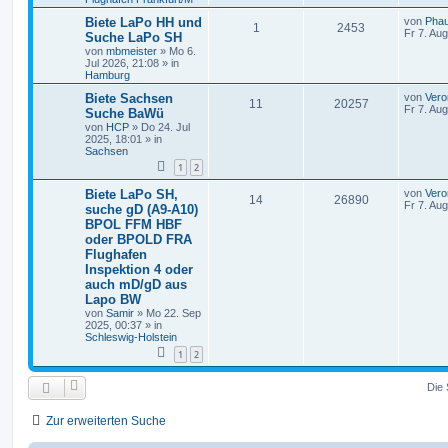
Biete LaPo HH und
von
Pha
1
2453
Fr 7. Au
Suche LaPo SH
von
mbmeister
»
Mo 6.
Jul 2026, 21:08
» in
Hamburg
Biete Sachsen
von
Vero
11
20257
Fr 7. Au
Suche BaWü
von
HCP
»
Do 24. Jul
2025, 18:01
» in
Sachsen
1
2
Biete LaPo SH,
von
Vero
14
26890
Fr 7. Au
suche gD (A9-A10)
BPOL FFM HBF
oder BPOLD FRA
Flughafen
Inspektion 4 oder
auch mD/gD aus
Lapo BW
von
Samir
»
Mo 22. Sep
2025, 00:37
» in
Schleswig-Holstein
1
2
Die 
Zur erweiterten Suche