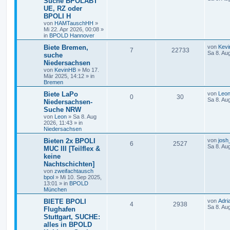
Suche BPOLABT
UE, RZ oder
BPOLI H
von
HAMTauschHH
»
Mi 22. Apr 2026, 00:08
»
in
BPOLD Hannover
Biete Bremen,
von
Kev
7
22733
Sa 8. Au
suche
Niedersachsen
von
KevinHB
»
Mo 17.
Mär 2025, 14:12
» in
Bremen
Biete LaPo
von
Leo
0
30
Sa 8. Au
Niedersachsen-
Suche NRW
von
Leon
»
Sa 8. Aug
2026, 11:43
» in
Niedersachsen
Bieten 2x BPOLI
von
josh
6
2527
Sa 8. Au
MUC III [Teilflex &
keine
Nachtschichten]
von
zweifachtausch
bpol
»
Mi 10. Sep 2025,
13:01
» in
BPOLD
München
BIETE BPOLI
von
Adri
4
2938
Sa 8. Au
Flughafen
Stuttgart, SUCHE:
alles in BPOLD