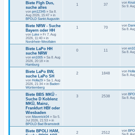
Biete Flgh Dus,
von
Knut
1
37
So 9. Au
suche alles
von
pm12345
»
Sa 8.
Aug 2026, 15:47
» in
BPOLD Sankt Augustin
Biete NRW - Suche
von
Dani
1
70
Sa 8. Au
Bayern oder HH
von
Luke
»
Fr 7. Aug
2026, 11:40
» in
Nordrhein-Westfalen
Biete LaPo HH
von
en1
0
11
Sa 8. Au
suche NRW
von
en1005
»
Sa 8. Aug
2026, 20:18
» in
Hamburg
Biete LaPo BW,
von
Holl
2
1848
Sa 8. Au
suche LaPo SH
von
Holla29
»
Sa 1. Aug
2026, 21:34
» in
Baden-
Württemberg
Biete BBS MKÜ -
von
BPO
3
2538
Sa 8. Au
Suche D Koblenz
MKÜ, Mainz,
Frankfurt HBf oder
Wiesbaden
von
Maverick04
»
So 5.
Jul 2026, 21:53
» in
BPOLD Bad Bramstedt
Biete BPOLI HAM,
von
BPO
2
2512
Sa 8. Au