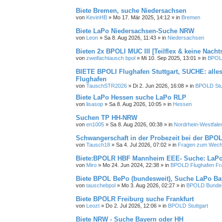
Biete Bremen, suche Niedersachsen
von
KevinHB
»
Mo 17. Mär 2025, 14:12
» in
Bremen
Biete LaPo Niedersachsen-Suche NRW
von
Leon
»
Sa 8. Aug 2026, 11:43
» in
Niedersachsen
Bieten 2x BPOLI MUC III [Teilflex & keine Nacht
von
zweifachtausch bpol
»
Mi 10. Sep 2025, 13:01
» in
BPOL
BIETE BPOLI Flughafen Stuttgart, SUCHE: alle
Flughafen
von
TauschSTR2026
»
Di 2. Jun 2026, 16:08
» in
BPOLD Stut
Biete LaPo Hessen suche LaPo RLP
von
lisasop
»
Sa 8. Aug 2026, 10:05
» in
Hessen
Suchen TP HH-NRW
von
en1005
»
Sa 8. Aug 2026, 00:38
» in
Nordrhein-Westfale
Schwangerschaft in der Probezeit bei der BPO
von
Tausch18
»
Sa 4. Jul 2026, 07:02
» in
Fragen zum Wechs
Biete:BPOLR HBF Mannheim EEE- Suche: LaPo
von
Miro
»
Mo 24. Jun 2024, 22:38
» in
BPOLD Flughafen Fr
Biete BPOL BePo (bundesweit), Suche LaPo Bay
von
tauschebpol
»
Mo 3. Aug 2026, 02:27
» in
BPOLD Bundesb
Biete BPOLR Freiburg suche Frankfurt
von
Leozt
»
Do 2. Jul 2026, 12:06
» in
BPOLD Stuttgart
Biete NRW - Suche Bayern oder HH