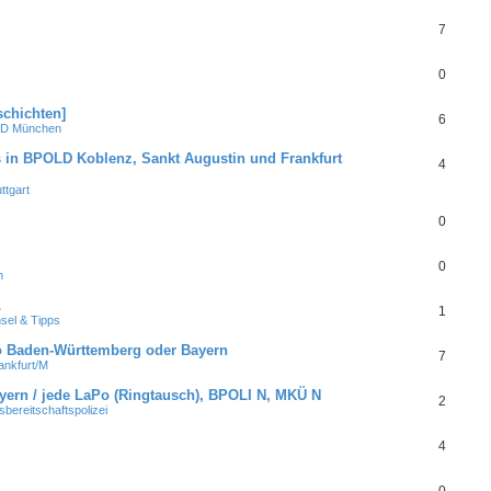
7
0
schichten]
6
D München
s in BPOLD Koblenz, Sankt Augustin und Frankfurt
4
tgart
0
0
n
L
1
el & Tipps
 Baden-Württemberg oder Bayern
7
ankfurt/M
ern / jede LaPo (Ringtausch), BPOLI N, MKÜ N
2
ereitschaftspolizei
4