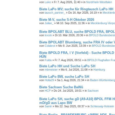
von
Luke
»
Fr 7. Aug 2026, 11:40
» in
Nordrhein-Westfalen
Biete LaPo MV; suche für Ringtausch LaPo HH
von
tausch_partner_
»
Do 16. Apr 2026, 16:19
» in
Mecklenb
Biete M-V, suche S-H Oktober 2026
von
Julian_
»
Mi 10. Sep 2025, 11:36
» in
Mecklenburg-Vorp
Biete BPOLABT BLU, suche BPOLD FRA, BPOLI
von
lxxsln
»
Di 10. Mär 2026, 20:36
» in
BPOLD Bundesbereits
Biete BPOLABT Blumberg, suche FRA IV oder 
von
Colabrot
»
Mo 9. Jun 2025, 13:39
» in
BPOLD Bundesbere
Biete BPOLD FRA, I V (Vorfeld) - Suche BPOLD
HÜN
von
Fulda
»
Fr 7. Aug 2026, 09:51
» in
BPOLD Flughafen Fra
Biete LaPo HH und Suche LaPo SH
von
mbmeister
»
Mo 6. Jul 2026, 21:08
» in
Hamburg
Biete LaPo BW, suche LaPo SH
von
Holla29
»
Sa 1. Aug 2026, 21:34
» in
Baden-Württember
Biete Sachsen Suche BaWü
von
HCP
»
Do 24. Jul 2025, 18:01
» in
Sachsen
Biete LaPo SH, suche gD (A9-A10) BPOL FFM H
mD/gD aus Lapo BW
von
Samir
»
Mo 22. Sep 2025, 00:37
» in
Schleswig-Holstein
Biete Berlin - BRANDENBURG +(NRW, NDS, Bay