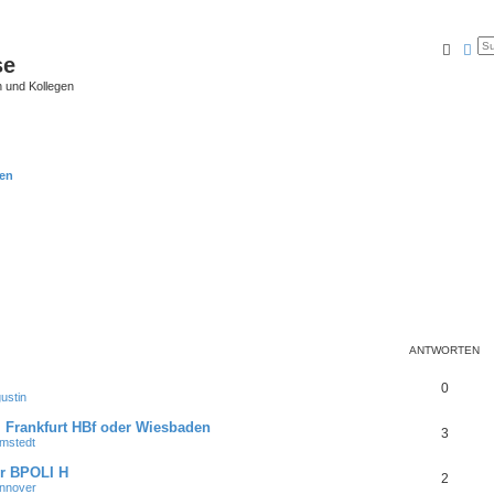
Suche
Erw
se
 und Kollegen
en
ANTWORTEN
0
ustin
 Frankfurt HBf oder Wiesbaden
3
mstedt
r BPOLI H
2
nnover