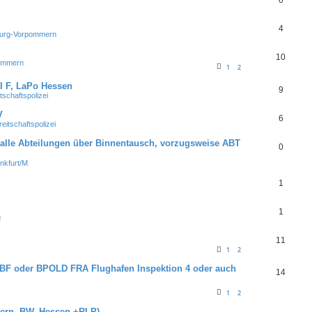
0
4
urg-Vorpommern
10
ommern
1
2
 F, LaPo Hessen
9
chaftspolizei
V
6
itschaftspolizei
 alle Abteilungen über Binnentausch, vorzugsweise ABT
0
nkfurt/M
1
1
g
11
1
2
BF oder BPOLD FRA Flughafen Inspektion 4 oder auch
14
1
2
ern, BW, Hessen +RLP)