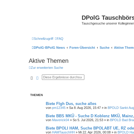
DPolG Tauschbör
Tauschgesuche unserer Kolleginnen
Schnellzugriff
FAQ
DPolG-BPolG News
Foren-Übersicht
Suche
Aktive Them
Aktive Themen
Zur erweiterten Suche
Suche
Erweiterte Suche
THEMEN
Biete Flgh Dus, suche alles
von
pm12345
»
Sa 8. Aug 2026, 15:47
» in
BPOLD Sankt Aug
Biete BBS MKÜ - Suche D Koblenz MKÜ, Mainz,
von
Maverick04
»
So 5. Jul 2026, 21:53
» in
BPOLD Bad Bra
Biete BPOLI HAM, Suche BPOLABT UE, RZ ode
von
HAMTauschHH
»
Mi 22. Apr 2026, 00:08
» in
BPOLD Ha