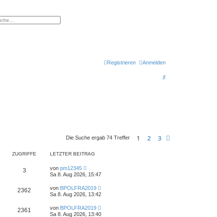
eiterte Suche
Registrieren
Anmelden
S
u
c
h
e
1
2
3
Nächste
Die Suche ergab 74 Treffer
ZUGRIFFE
LETZTER BEITRAG
von
pm12345
3
Sa 8. Aug 2026, 15:47
von
BPOLFRA2019
2362
Sa 8. Aug 2026, 13:42
von
BPOLFRA2019
2361
Sa 8. Aug 2026, 13:40