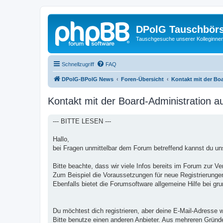
DPolG Tauschbör
Tauschgesuche unserer Kolleginnen
Schnellzugriff
FAQ
DPolG-BPolG News
Foren-Übersicht
Kontakt mit der Bo
Kontakt mit der Board-Administration 
--- BITTE LESEN ---
Hallo,
bei Fragen unmittelbar dem Forum betreffend kannst du uns
Bitte beachte, dass wir viele Infos bereits im Forum zur Ve
Zum Beispiel die Voraussetzungen für neue Registrierungen
Ebenfalls bietet die Forumsoftware allgemeine Hilfe bei gr
Du möchtest dich registrieren, aber deine E-Mail-Adresse w
Bitte benutze einen anderen Anbieter. Aus mehreren Gründ