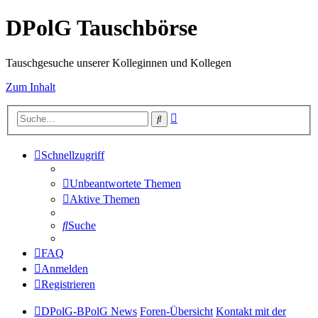
DPolG Tauschbörse
Tauschgesuche unserer Kolleginnen und Kollegen
Zum Inhalt
Erweiterte
Suche
Suche
Schnellzugriff
Unbeantwortete Themen
Aktive Themen
Suche
FAQ
Anmelden
Registrieren
DPolG-BPolG News
Foren-Übersicht
Kontakt mit der