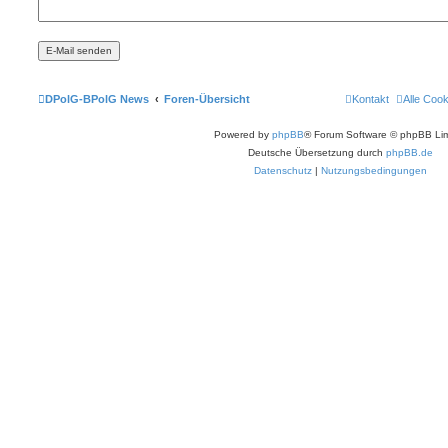
DPolG-BPolG News
Foren-Übersicht
Kontakt
Alle Coo
Powered by
phpBB
® Forum Software © phpBB Lim
Deutsche Übersetzung durch
phpBB.de
Datenschutz
|
Nutzungsbedingungen