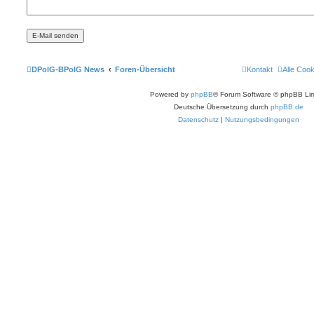
DPolG-BPolG News
Foren-Übersicht
Kontakt
Alle Coo
Powered by
phpBB
® Forum Software © phpBB Lim
Deutsche Übersetzung durch
phpBB.de
Datenschutz
|
Nutzungsbedingungen