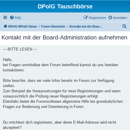
DPolG Tauschbörse
FAQ
Registrieren
Anmelden
S
DPolG-BPolG News
Foren-Übersicht
Kontakt mit der Board-Administration aufnehmen
u
Kontakt mit der Board-Administration aufnehmen
c
h
--- BITTE LESEN ---
e
Hallo,
bei Fragen unmittelbar dem Forum betreffend kannst du uns hierüber
kontaktieren.
Bitte beachte, dass wir viele Infos bereits im Forum zur Verfügung
stellen.
Zum Beispiel die Voraussetzungen für neue Registrierungen und wann
voraussichtlich die Prüfung neuer Registrierungen erfolgt.
Ebenfalls bietet die Forumsoftware allgemeine Hilfe bei grundsätzlichen
Fragen zur Bedienung und Orientierung in Foren.
Du möchtest dich registrieren, aber deine E-Mail-Adresse wird nicht
akzeptiert?