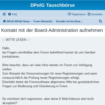
DPolG Tauschbörse
FAQ
Registrieren
Anmelden
S
DPolG-BPolG News
Foren-Übersicht
Kontakt mit der Board-Administration aufnehmen
u
Kontakt mit der Board-Administration aufnehmen
c
h
--- BITTE LESEN ---
e
Hallo,
bei Fragen unmittelbar dem Forum betreffend kannst du uns hierüber
kontaktieren.
Bitte beachte, dass wir viele Infos bereits im Forum zur Verfügung
stellen.
Zum Beispiel die Voraussetzungen für neue Registrierungen und wann
voraussichtlich die Prüfung neuer Registrierungen erfolgt.
Ebenfalls bietet die Forumsoftware allgemeine Hilfe bei grundsätzlichen
Fragen zur Bedienung und Orientierung in Foren.
Du möchtest dich registrieren, aber deine E-Mail-Adresse wird nicht
akzeptiert?