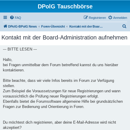
DPolG Tauschbörse
FAQ
Registrieren
Anmelden
S
DPolG-BPolG News
Foren-Übersicht
Kontakt mit der Board-Administration aufnehmen
u
Kontakt mit der Board-Administration aufnehmen
c
h
--- BITTE LESEN ---
e
Hallo,
bei Fragen unmittelbar dem Forum betreffend kannst du uns hierüber
kontaktieren.
Bitte beachte, dass wir viele Infos bereits im Forum zur Verfügung
stellen.
Zum Beispiel die Voraussetzungen für neue Registrierungen und wann
voraussichtlich die Prüfung neuer Registrierungen erfolgt.
Ebenfalls bietet die Forumsoftware allgemeine Hilfe bei grundsätzlichen
Fragen zur Bedienung und Orientierung in Foren.
Du möchtest dich registrieren, aber deine E-Mail-Adresse wird nicht
akzeptiert?