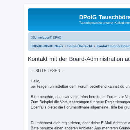
DPolG Tauschbör
Tauschgesuche unserer Kolleginnen
Schnellzugriff
FAQ
DPolG-BPolG News
Foren-Übersicht
Kontakt mit der Boar
Kontakt mit der Board-Administration 
--- BITTE LESEN ---
Hallo,
bei Fragen unmittelbar dem Forum betreffend kannst du uns
Bitte beachte, dass wir viele Infos bereits im Forum zur Ve
Zum Beispiel die Voraussetzungen für neue Registrierungen
Ebenfalls bietet die Forumsoftware allgemeine Hilfe bei gr
Du möchtest dich registrieren, aber deine E-Mail-Adresse w
Bitte benutze einen anderen Anbieter. Aus mehreren Gründ