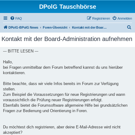
DPolG Tauschbörse
FAQ
Registrieren
Anmelden
S
DPolG-BPolG News
Foren-Übersicht
Kontakt mit der Board-Administration aufnehmen
u
Kontakt mit der Board-Administration aufnehmen
c
h
--- BITTE LESEN ---
e
Hallo,
bei Fragen unmittelbar dem Forum betreffend kannst du uns hierüber
kontaktieren.
Bitte beachte, dass wir viele Infos bereits im Forum zur Verfügung
stellen.
Zum Beispiel die Voraussetzungen für neue Registrierungen und wann
voraussichtlich die Prüfung neuer Registrierungen erfolgt.
Ebenfalls bietet die Forumsoftware allgemeine Hilfe bei grundsätzlichen
Fragen zur Bedienung und Orientierung in Foren.
Du möchtest dich registrieren, aber deine E-Mail-Adresse wird nicht
akzeptiert?