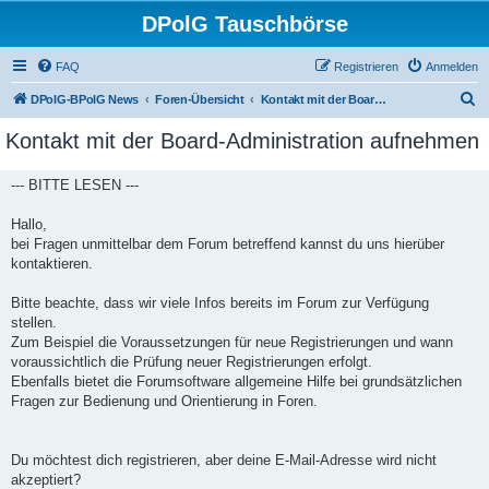
DPolG Tauschbörse
FAQ
Registrieren
Anmelden
S
DPolG-BPolG News
Foren-Übersicht
Kontakt mit der Board-Administration aufnehmen
u
Kontakt mit der Board-Administration aufnehmen
c
h
--- BITTE LESEN ---
e
Hallo,
bei Fragen unmittelbar dem Forum betreffend kannst du uns hierüber
kontaktieren.
Bitte beachte, dass wir viele Infos bereits im Forum zur Verfügung
stellen.
Zum Beispiel die Voraussetzungen für neue Registrierungen und wann
voraussichtlich die Prüfung neuer Registrierungen erfolgt.
Ebenfalls bietet die Forumsoftware allgemeine Hilfe bei grundsätzlichen
Fragen zur Bedienung und Orientierung in Foren.
Du möchtest dich registrieren, aber deine E-Mail-Adresse wird nicht
akzeptiert?