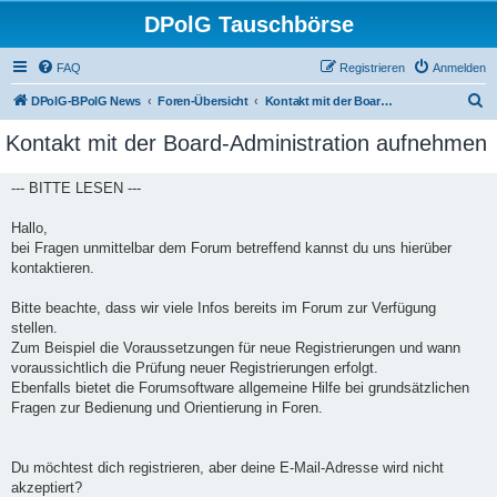
DPolG Tauschbörse
FAQ
Registrieren
Anmelden
S
DPolG-BPolG News
Foren-Übersicht
Kontakt mit der Board-Administration aufnehmen
u
Kontakt mit der Board-Administration aufnehmen
c
h
--- BITTE LESEN ---
e
Hallo,
bei Fragen unmittelbar dem Forum betreffend kannst du uns hierüber
kontaktieren.
Bitte beachte, dass wir viele Infos bereits im Forum zur Verfügung
stellen.
Zum Beispiel die Voraussetzungen für neue Registrierungen und wann
voraussichtlich die Prüfung neuer Registrierungen erfolgt.
Ebenfalls bietet die Forumsoftware allgemeine Hilfe bei grundsätzlichen
Fragen zur Bedienung und Orientierung in Foren.
Du möchtest dich registrieren, aber deine E-Mail-Adresse wird nicht
akzeptiert?