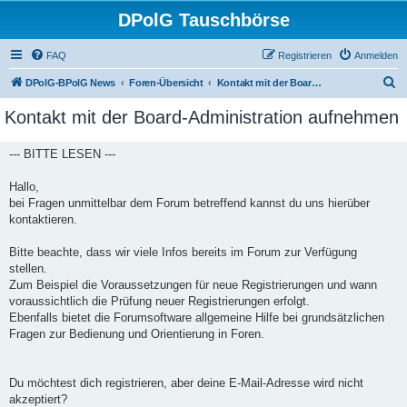
DPolG Tauschbörse
FAQ
Registrieren
Anmelden
S
DPolG-BPolG News
Foren-Übersicht
Kontakt mit der Board-Administration aufnehmen
u
Kontakt mit der Board-Administration aufnehmen
c
h
--- BITTE LESEN ---
e
Hallo,
bei Fragen unmittelbar dem Forum betreffend kannst du uns hierüber
kontaktieren.
Bitte beachte, dass wir viele Infos bereits im Forum zur Verfügung
stellen.
Zum Beispiel die Voraussetzungen für neue Registrierungen und wann
voraussichtlich die Prüfung neuer Registrierungen erfolgt.
Ebenfalls bietet die Forumsoftware allgemeine Hilfe bei grundsätzlichen
Fragen zur Bedienung und Orientierung in Foren.
Du möchtest dich registrieren, aber deine E-Mail-Adresse wird nicht
akzeptiert?