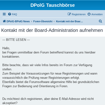
DPolG Tauschbörse
FAQ
Registrieren
Anmelden
S
DPolG-BPolG News
Foren-Übersicht
Kontakt mit der Board-Administration aufnehmen
u
Kontakt mit der Board-Administration aufnehmen
c
h
--- BITTE LESEN ---
e
Hallo,
bei Fragen unmittelbar dem Forum betreffend kannst du uns hierüber
kontaktieren.
Bitte beachte, dass wir viele Infos bereits im Forum zur Verfügung
stellen.
Zum Beispiel die Voraussetzungen für neue Registrierungen und wann
voraussichtlich die Prüfung neuer Registrierungen erfolgt.
Ebenfalls bietet die Forumsoftware allgemeine Hilfe bei grundsätzlichen
Fragen zur Bedienung und Orientierung in Foren.
Du möchtest dich registrieren, aber deine E-Mail-Adresse wird nicht
akzeptiert?