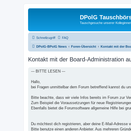
DPolG Tauschbör
Tauschgesuche unserer Kolleginnen
Schnellzugriff
FAQ
DPolG-BPolG News
Foren-Übersicht
Kontakt mit der Bo
Kontakt mit der Board-Administration 
--- BITTE LESEN ---
Hallo,
bei Fragen unmittelbar dem Forum betreffend kannst du uns
Bitte beachte, dass wir viele Infos bereits im Forum zur Ve
Zum Beispiel die Voraussetzungen für neue Registrierungen
Ebenfalls bietet die Forumsoftware allgemeine Hilfe bei gr
Du möchtest dich registrieren, aber deine E-Mail-Adresse w
Bitte benutze einen anderen Anbieter. Aus mehreren Gründ