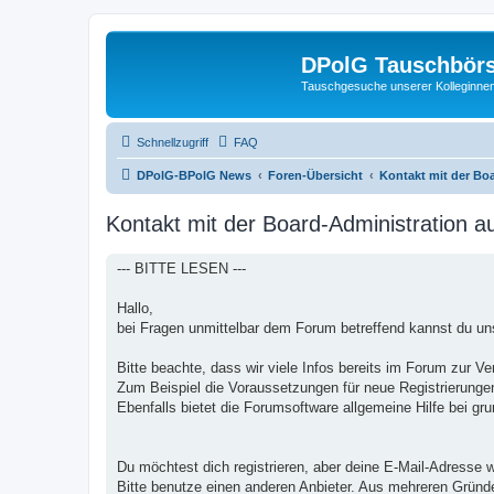
DPolG Tauschbör
Tauschgesuche unserer Kolleginnen
Schnellzugriff
FAQ
DPolG-BPolG News
Foren-Übersicht
Kontakt mit der Bo
Kontakt mit der Board-Administration 
--- BITTE LESEN ---
Hallo,
bei Fragen unmittelbar dem Forum betreffend kannst du uns
Bitte beachte, dass wir viele Infos bereits im Forum zur Ve
Zum Beispiel die Voraussetzungen für neue Registrierungen
Ebenfalls bietet die Forumsoftware allgemeine Hilfe bei gr
Du möchtest dich registrieren, aber deine E-Mail-Adresse w
Bitte benutze einen anderen Anbieter. Aus mehreren Gründ