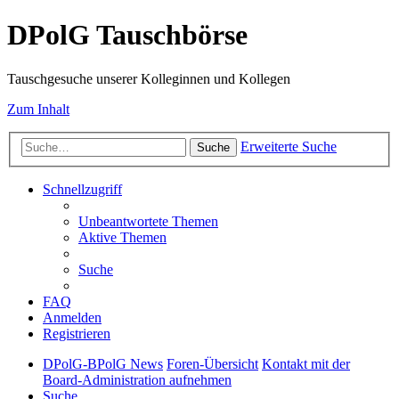
DPolG Tauschbörse
Tauschgesuche unserer Kolleginnen und Kollegen
Zum Inhalt
Erweiterte Suche
Suche
Schnellzugriff
Unbeantwortete Themen
Aktive Themen
Suche
FAQ
Anmelden
Registrieren
DPolG-BPolG News
Foren-Übersicht
Kontakt mit der
Board-Administration aufnehmen
Suche