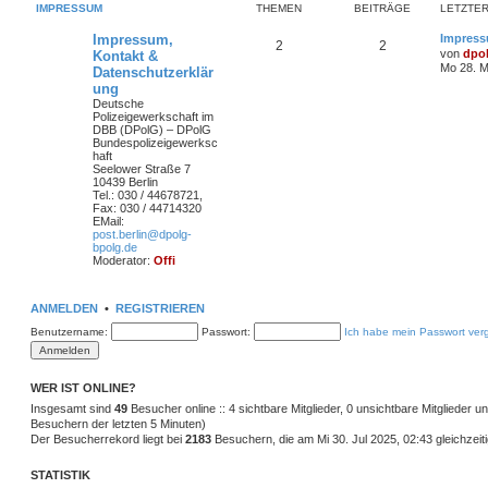
IMPRESSUM
THEMEN
BEITRÄGE
LETZTER
Impressum,
Impress
2
2
von
dpo
Kontakt &
Mo 28. M
Datenschutzerklär
ung
Deutsche
Polizeigewerkschaft im
DBB (DPolG) – DPolG
Bundespolizeigewerksc
haft
Seelower Straße 7
10439 Berlin
Tel.: 030 / 44678721,
Fax: 030 / 44714320
EMail:
post.berlin@dpolg-
bpolg.de
Moderator:
Offi
ANMELDEN
•
REGISTRIEREN
Benutzername:
Passwort:
Ich habe mein Passwort ver
WER IST ONLINE?
Insgesamt sind
49
Besucher online :: 4 sichtbare Mitglieder, 0 unsichtbare Mitglieder 
Besuchern der letzten 5 Minuten)
Der Besucherrekord liegt bei
2183
Besuchern, die am Mi 30. Jul 2025, 02:43 gleichzeiti
STATISTIK