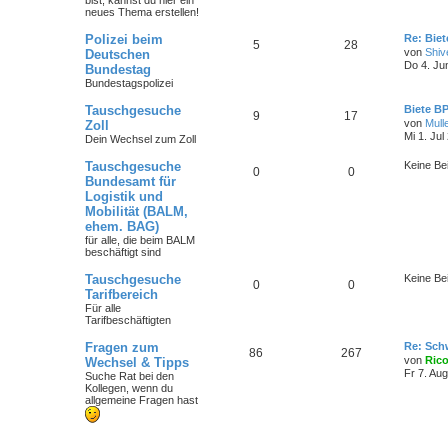
bist
, kannst du hier ein
neues Thema erstellen!
Polizei beim
Re: Bie
5
28
von
Shiv
Deutschen
Do 4. Ju
Bundestag
Bundestagspolizei
Tauschgesuche
Biete B
9
17
von
Mull
Zoll
Mi 1. Jul
Dein Wechsel zum Zoll
Tauschgesuche
Keine Be
0
0
Bundesamt für
Logistik und
Mobilität (BALM,
ehem. BAG)
für alle, die beim BALM
beschäftigt sind
Tauschgesuche
Keine Be
0
0
Tarifbereich
Für alle
Tarifbeschäftigten
Fragen zum
Re: Sch
86
267
von
Ric
Wechsel & Tipps
Fr 7. Au
Suche Rat bei den
Kollegen, wenn du
allgemeine Fragen hast