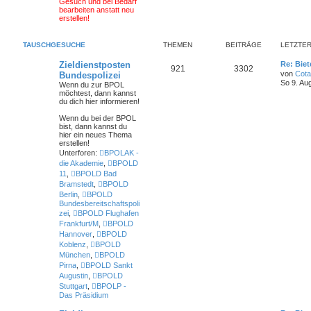
Gesuch und bei Bedarf
bearbeiten anstatt neu
erstellen!
TAUSCHGESUCHE
THEMEN
BEITRÄGE
LETZTER
Zieldienstposten
Re: Biet
921
3302
von
Cot
Bundespolizei
So 9. Au
Wenn du zur BPOL
möchtest, dann kannst
du dich hier informieren!
Wenn du bei der BPOL
bist
, dann kannst du
hier ein neues Thema
erstellen!
Unterforen:
BPOLAK -
die Akademie
,
BPOLD
11
,
BPOLD Bad
Bramstedt
,
BPOLD
Berlin
,
BPOLD
Bundesbereitschaftspoli
zei
,
BPOLD Flughafen
Frankfurt/M
,
BPOLD
Hannover
,
BPOLD
Koblenz
,
BPOLD
München
,
BPOLD
Pirna
,
BPOLD Sankt
Augustin
,
BPOLD
Stuttgart
,
BPOLP -
Das Präsidium