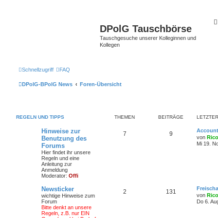
DPolG Tauschbörse
Tauschgesuche unserer Kolleginnen und
Kollegen
Schnellzugriff
FAQ
DPolG-BPolG News
Foren-Übersicht
REGELN UND TIPPS
THEMEN
BEITRÄGE
LETZTER
Hinweise zur
Account
7
9
von
Ric
Benutzung des
Mi 19. N
Forums
Hier findet ihr unsere
Regeln und eine
Anleitung zur
Anmeldung
Moderator:
Offi
Newsticker
Freisch
2
131
von
Ric
wichtige Hinweise zum
Forum
Do 6. Au
Bitte denkt an unsere
Regeln, z.B. nur EIN