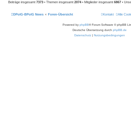
Beiträge insgesamt
7373
• Themen insgesamt
2074
• Mitglieder insgesamt
6867
• Unse
DPolG-BPolG News
Foren-Übersicht
Kontakt
Alle Coo
Powered by
phpBB
® Forum Software © phpBB Lim
Deutsche Übersetzung durch
phpBB.de
Datenschutz
|
Nutzungsbedingungen