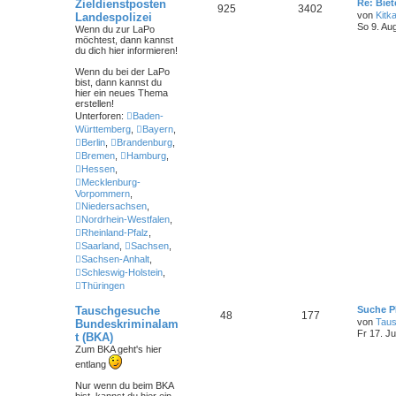
Zieldienstposten
Re: Bie
925
3402
von
Kitk
Landespolizei
So 9. Au
Wenn du zur LaPo
möchtest, dann kannst
du dich hier informieren!
Wenn du bei der LaPo
bist
, dann kannst du
hier ein neues Thema
erstellen!
Unterforen:
Baden-
Württemberg
,
Bayern
,
Berlin
,
Brandenburg
,
Bremen
,
Hamburg
,
Hessen
,
Mecklenburg-
Vorpommern
,
Niedersachsen
,
Nordrhein-Westfalen
,
Rheinland-Pfalz
,
Saarland
,
Sachsen
,
Sachsen-Anhalt
,
Schleswig-Holstein
,
Thüringen
Tauschgesuche
Suche P
48
177
von
Tau
Bundeskriminalam
Fr 17. Ju
t (BKA)
Zum BKA geht's hier
entlang
Nur wenn du beim BKA