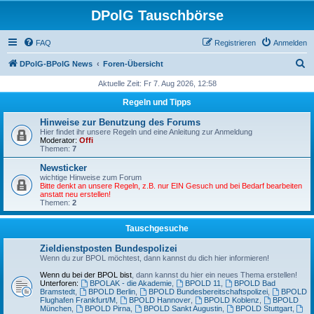
DPolG Tauschbörse
FAQ
Registrieren
Anmelden
S
DPolG-BPolG News
Foren-Übersicht
u
Aktuelle Zeit: Fr 7. Aug 2026, 12:58
c
Regeln und Tipps
h
Hinweise zur Benutzung des Forums
e
Hier findet ihr unsere Regeln und eine Anleitung zur Anmeldung
Moderator:
Offi
Themen:
7
Newsticker
wichtige Hinweise zum Forum
Bitte denkt an unsere Regeln, z.B. nur EIN Gesuch und bei Bedarf bearbeiten
anstatt neu erstellen!
Themen:
2
Tauschgesuche
Zieldienstposten Bundespolizei
Wenn du zur BPOL möchtest, dann kannst du dich hier informieren!
Wenn du bei der BPOL bist
, dann kannst du hier ein neues Thema erstellen!
Unterforen:
BPOLAK - die Akademie
,
BPOLD 11
,
BPOLD Bad
Bramstedt
,
BPOLD Berlin
,
BPOLD Bundesbereitschaftspolizei
,
BPOLD
Flughafen Frankfurt/M
,
BPOLD Hannover
,
BPOLD Koblenz
,
BPOLD
München
,
BPOLD Pirna
,
BPOLD Sankt Augustin
,
BPOLD Stuttgart
,