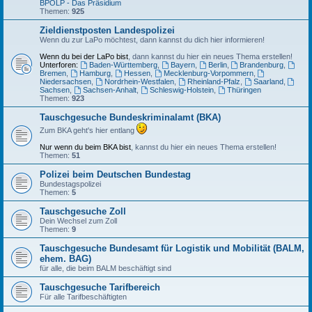
BPOLP - Das Präsidium
Themen:
925
Zieldienstposten Landespolizei
Wenn du zur LaPo möchtest, dann kannst du dich hier informieren!
Wenn du bei der LaPo bist
, dann kannst du hier ein neues Thema erstellen!
Unterforen:
Baden-Württemberg
,
Bayern
,
Berlin
,
Brandenburg
,
Bremen
,
Hamburg
,
Hessen
,
Mecklenburg-Vorpommern
,
Niedersachsen
,
Nordrhein-Westfalen
,
Rheinland-Pfalz
,
Saarland
,
Sachsen
,
Sachsen-Anhalt
,
Schleswig-Holstein
,
Thüringen
Themen:
923
Tauschgesuche Bundeskriminalamt (BKA)
Zum BKA geht's hier entlang
Nur wenn du beim BKA bist
, kannst du hier ein neues Thema erstellen!
Themen:
51
Polizei beim Deutschen Bundestag
Bundestagspolizei
Themen:
5
Tauschgesuche Zoll
Dein Wechsel zum Zoll
Themen:
9
Tauschgesuche Bundesamt für Logistik und Mobilität (BALM,
ehem. BAG)
für alle, die beim BALM beschäftigt sind
Tauschgesuche Tarifbereich
Für alle Tarifbeschäftigten