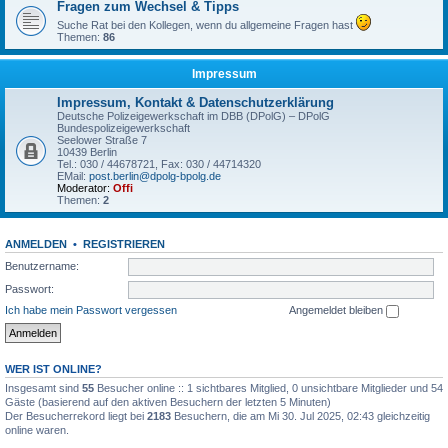
Fragen zum Wechsel & Tipps
Suche Rat bei den Kollegen, wenn du allgemeine Fragen hast
Themen:
86
Impressum
Impressum, Kontakt & Datenschutzerklärung
Deutsche Polizeigewerkschaft im DBB (DPolG) – DPolG
Bundespolizeigewerkschaft
Seelower Straße 7
10439 Berlin
Tel.: 030 / 44678721, Fax: 030 / 44714320
EMail:
post.berlin@dpolg-bpolg.de
Moderator:
Offi
Themen:
2
ANMELDEN
•
REGISTRIEREN
Benutzername:
Passwort:
Ich habe mein Passwort vergessen
Angemeldet bleiben
WER IST ONLINE?
Insgesamt sind
55
Besucher online :: 1 sichtbares Mitglied, 0 unsichtbare Mitglieder und 54
Gäste (basierend auf den aktiven Besuchern der letzten 5 Minuten)
Der Besucherrekord liegt bei
2183
Besuchern, die am Mi 30. Jul 2025, 02:43 gleichzeitig
online waren.