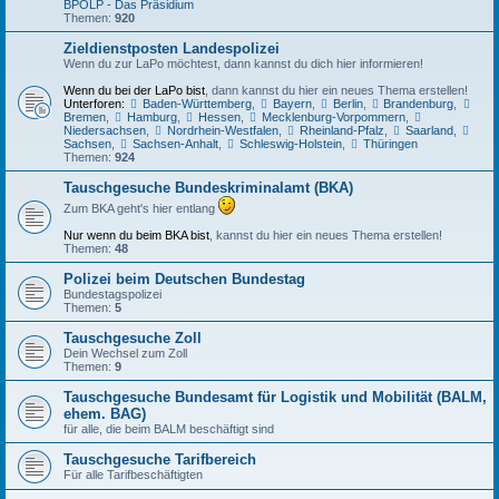
BPOLP - Das Präsidium
Themen:
920
Zieldienstposten Landespolizei
Wenn du zur LaPo möchtest, dann kannst du dich hier informieren!
Wenn du bei der LaPo bist
, dann kannst du hier ein neues Thema erstellen!
Unterforen:
Baden-Württemberg
,
Bayern
,
Berlin
,
Brandenburg
,
Bremen
,
Hamburg
,
Hessen
,
Mecklenburg-Vorpommern
,
Niedersachsen
,
Nordrhein-Westfalen
,
Rheinland-Pfalz
,
Saarland
,
Sachsen
,
Sachsen-Anhalt
,
Schleswig-Holstein
,
Thüringen
Themen:
924
Tauschgesuche Bundeskriminalamt (BKA)
Zum BKA geht's hier entlang
Nur wenn du beim BKA bist
, kannst du hier ein neues Thema erstellen!
Themen:
48
Polizei beim Deutschen Bundestag
Bundestagspolizei
Themen:
5
Tauschgesuche Zoll
Dein Wechsel zum Zoll
Themen:
9
Tauschgesuche Bundesamt für Logistik und Mobilität (BALM,
ehem. BAG)
für alle, die beim BALM beschäftigt sind
Tauschgesuche Tarifbereich
Für alle Tarifbeschäftigten