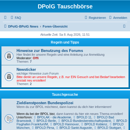
DPolG Tauschbörse
FAQ
Registrieren
Anmelden
S
DPolG-BPolG News
Foren-Übersicht
u
Aktuelle Zeit: Sa 8. Aug 2026, 11:51
c
Regeln und Tipps
h
Hinweise zur Benutzung des Forums
e
Hier findet ihr unsere Regeln und eine Anleitung zur Anmeldung
Moderator:
Offi
Themen:
7
Newsticker
wichtige Hinweise zum Forum
Bitte denkt an unsere Regeln, z.B. nur EIN Gesuch und bei Bedarf bearbeiten
anstatt neu erstellen!
Themen:
2
Tauschgesuche
Zieldienstposten Bundespolizei
Wenn du zur BPOL möchtest, dann kannst du dich hier informieren!
Wenn du bei der BPOL bist
, dann kannst du hier ein neues Thema erstellen!
Unterforen:
BPOLAK - die Akademie
,
BPOLD 11
,
BPOLD Bad
Bramstedt
,
BPOLD Berlin
,
BPOLD Bundesbereitschaftspolizei
,
BPOLD
Flughafen Frankfurt/M
,
BPOLD Hannover
,
BPOLD Koblenz
,
BPOLD
München
,
BPOLD Pirna
,
BPOLD Sankt Augustin
,
BPOLD Stuttgart
,