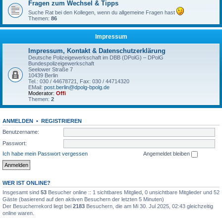
Fragen zum Wechsel & Tipps
Suche Rat bei den Kollegen, wenn du allgemeine Fragen hast
Themen:
86
Impressum
Impressum, Kontakt & Datenschutzerklärung
Deutsche Polizeigewerkschaft im DBB (DPolG) – DPolG
Bundespolizeigewerkschaft
Seelower Straße 7
10439 Berlin
Tel.: 030 / 44678721, Fax: 030 / 44714320
EMail:
post.berlin@dpolg-bpolg.de
Moderator:
Offi
Themen:
2
ANMELDEN
•
REGISTRIEREN
Benutzername:
Passwort:
Ich habe mein Passwort vergessen
Angemeldet bleiben
WER IST ONLINE?
Insgesamt sind
53
Besucher online :: 1 sichtbares Mitglied, 0 unsichtbare Mitglieder und 52
Gäste (basierend auf den aktiven Besuchern der letzten 5 Minuten)
Der Besucherrekord liegt bei
2183
Besuchern, die am Mi 30. Jul 2025, 02:43 gleichzeitig
online waren.