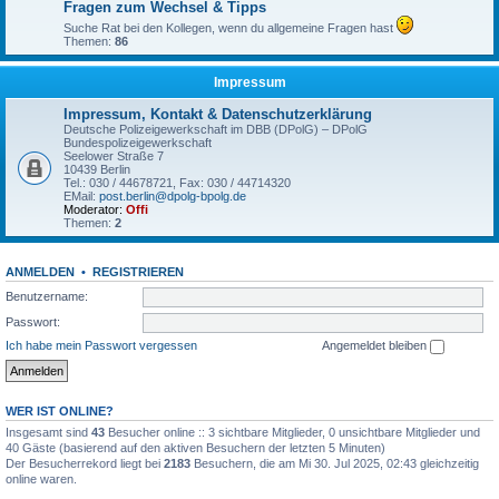
Fragen zum Wechsel & Tipps
Suche Rat bei den Kollegen, wenn du allgemeine Fragen hast
Themen:
86
Impressum
Impressum, Kontakt & Datenschutzerklärung
Deutsche Polizeigewerkschaft im DBB (DPolG) – DPolG
Bundespolizeigewerkschaft
Seelower Straße 7
10439 Berlin
Tel.: 030 / 44678721, Fax: 030 / 44714320
EMail:
post.berlin@dpolg-bpolg.de
Moderator:
Offi
Themen:
2
ANMELDEN
•
REGISTRIEREN
Benutzername:
Passwort:
Ich habe mein Passwort vergessen
Angemeldet bleiben
WER IST ONLINE?
Insgesamt sind
43
Besucher online :: 3 sichtbare Mitglieder, 0 unsichtbare Mitglieder und
40 Gäste (basierend auf den aktiven Besuchern der letzten 5 Minuten)
Der Besucherrekord liegt bei
2183
Besuchern, die am Mi 30. Jul 2025, 02:43 gleichzeitig
online waren.