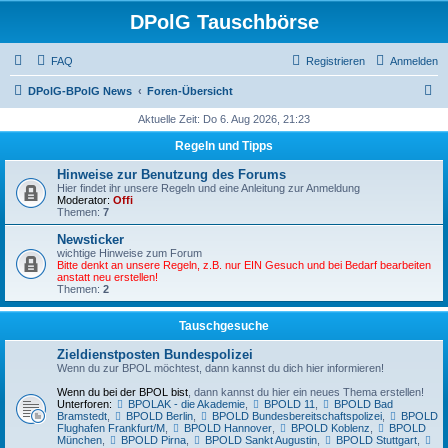
DPolG Tauschbörse
FAQ
Registrieren
Anmelden
S
DPolG-BPolG News
Foren-Übersicht
u
Aktuelle Zeit: Do 6. Aug 2026, 21:23
c
Regeln und Tipps
h
Hinweise zur Benutzung des Forums
e
Hier findet ihr unsere Regeln und eine Anleitung zur Anmeldung
Moderator:
Offi
Themen:
7
Newsticker
wichtige Hinweise zum Forum
Bitte denkt an unsere Regeln, z.B. nur EIN Gesuch und bei Bedarf bearbeiten
anstatt neu erstellen!
Themen:
2
Tauschgesuche
Zieldienstposten Bundespolizei
Wenn du zur BPOL möchtest, dann kannst du dich hier informieren!
Wenn du bei der BPOL bist
, dann kannst du hier ein neues Thema erstellen!
Unterforen:
BPOLAK - die Akademie
,
BPOLD 11
,
BPOLD Bad
Bramstedt
,
BPOLD Berlin
,
BPOLD Bundesbereitschaftspolizei
,
BPOLD
Flughafen Frankfurt/M
,
BPOLD Hannover
,
BPOLD Koblenz
,
BPOLD
München
,
BPOLD Pirna
,
BPOLD Sankt Augustin
,
BPOLD Stuttgart
,