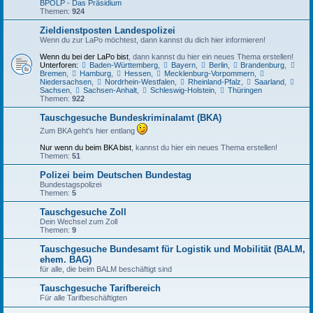
BPOLP - Das Präsidium
Themen:
924
Zieldienstposten Landespolizei
Wenn du zur LaPo möchtest, dann kannst du dich hier informieren!
Wenn du bei der LaPo bist
, dann kannst du hier ein neues Thema erstellen!
Unterforen:
Baden-Württemberg
,
Bayern
,
Berlin
,
Brandenburg
,
Bremen
,
Hamburg
,
Hessen
,
Mecklenburg-Vorpommern
,
Niedersachsen
,
Nordrhein-Westfalen
,
Rheinland-Pfalz
,
Saarland
,
Sachsen
,
Sachsen-Anhalt
,
Schleswig-Holstein
,
Thüringen
Themen:
922
Tauschgesuche Bundeskriminalamt (BKA)
Zum BKA geht's hier entlang
Nur wenn du beim BKA bist
, kannst du hier ein neues Thema erstellen!
Themen:
51
Polizei beim Deutschen Bundestag
Bundestagspolizei
Themen:
5
Tauschgesuche Zoll
Dein Wechsel zum Zoll
Themen:
9
Tauschgesuche Bundesamt für Logistik und Mobilität (BALM,
ehem. BAG)
für alle, die beim BALM beschäftigt sind
Tauschgesuche Tarifbereich
Für alle Tarifbeschäftigten