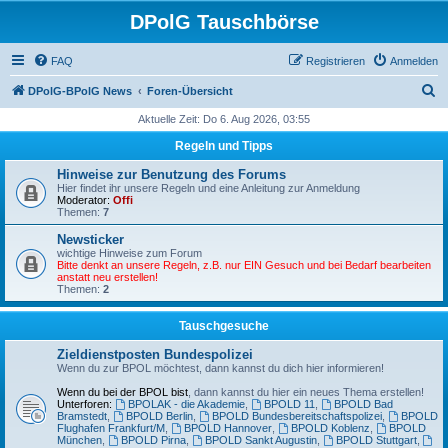
DPolG Tauschbörse
FAQ
Registrieren
Anmelden
S
DPolG-BPolG News
Foren-Übersicht
u
Aktuelle Zeit: Do 6. Aug 2026, 03:55
c
Regeln und Tipps
h
Hinweise zur Benutzung des Forums
e
Hier findet ihr unsere Regeln und eine Anleitung zur Anmeldung
Moderator:
Offi
Themen:
7
Newsticker
wichtige Hinweise zum Forum
Bitte denkt an unsere Regeln, z.B. nur EIN Gesuch und bei Bedarf bearbeiten
anstatt neu erstellen!
Themen:
2
Tauschgesuche
Zieldienstposten Bundespolizei
Wenn du zur BPOL möchtest, dann kannst du dich hier informieren!
Wenn du bei der BPOL bist
, dann kannst du hier ein neues Thema erstellen!
Unterforen:
BPOLAK - die Akademie
,
BPOLD 11
,
BPOLD Bad
Bramstedt
,
BPOLD Berlin
,
BPOLD Bundesbereitschaftspolizei
,
BPOLD
Flughafen Frankfurt/M
,
BPOLD Hannover
,
BPOLD Koblenz
,
BPOLD
München
,
BPOLD Pirna
,
BPOLD Sankt Augustin
,
BPOLD Stuttgart
,