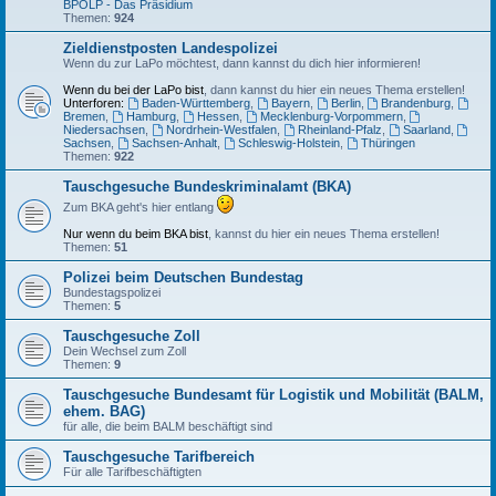
BPOLP - Das Präsidium
Themen:
924
Zieldienstposten Landespolizei
Wenn du zur LaPo möchtest, dann kannst du dich hier informieren!
Wenn du bei der LaPo bist
, dann kannst du hier ein neues Thema erstellen!
Unterforen:
Baden-Württemberg
,
Bayern
,
Berlin
,
Brandenburg
,
Bremen
,
Hamburg
,
Hessen
,
Mecklenburg-Vorpommern
,
Niedersachsen
,
Nordrhein-Westfalen
,
Rheinland-Pfalz
,
Saarland
,
Sachsen
,
Sachsen-Anhalt
,
Schleswig-Holstein
,
Thüringen
Themen:
922
Tauschgesuche Bundeskriminalamt (BKA)
Zum BKA geht's hier entlang
Nur wenn du beim BKA bist
, kannst du hier ein neues Thema erstellen!
Themen:
51
Polizei beim Deutschen Bundestag
Bundestagspolizei
Themen:
5
Tauschgesuche Zoll
Dein Wechsel zum Zoll
Themen:
9
Tauschgesuche Bundesamt für Logistik und Mobilität (BALM,
ehem. BAG)
für alle, die beim BALM beschäftigt sind
Tauschgesuche Tarifbereich
Für alle Tarifbeschäftigten