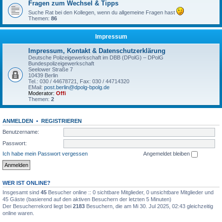
Fragen zum Wechsel & Tipps
Suche Rat bei den Kollegen, wenn du allgemeine Fragen hast
Themen:
86
Impressum
Impressum, Kontakt & Datenschutzerklärung
Deutsche Polizeigewerkschaft im DBB (DPolG) – DPolG
Bundespolizeigewerkschaft
Seelower Straße 7
10439 Berlin
Tel.: 030 / 44678721, Fax: 030 / 44714320
EMail:
post.berlin@dpolg-bpolg.de
Moderator:
Offi
Themen:
2
ANMELDEN
•
REGISTRIEREN
Benutzername:
Passwort:
Ich habe mein Passwort vergessen
Angemeldet bleiben
WER IST ONLINE?
Insgesamt sind
45
Besucher online :: 0 sichtbare Mitglieder, 0 unsichtbare Mitglieder und
45 Gäste (basierend auf den aktiven Besuchern der letzten 5 Minuten)
Der Besucherrekord liegt bei
2183
Besuchern, die am Mi 30. Jul 2025, 02:43 gleichzeitig
online waren.