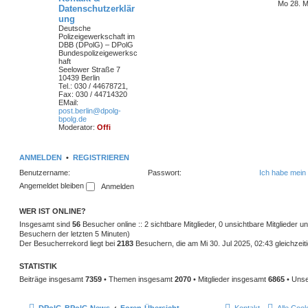
Mo 28. M
Datenschutzerklär
ung
Deutsche
Polizeigewerkschaft im
DBB (DPolG) – DPolG
Bundespolizeigewerksc
haft
Seelower Straße 7
10439 Berlin
Tel.: 030 / 44678721,
Fax: 030 / 44714320
EMail:
post.berlin@dpolg-
bpolg.de
Moderator:
Offi
ANMELDEN
•
REGISTRIEREN
Benutzername:
Passwort:
Ich habe mein
Angemeldet bleiben
WER IST ONLINE?
Insgesamt sind
56
Besucher online :: 2 sichtbare Mitglieder, 0 unsichtbare Mitglieder 
Besuchern der letzten 5 Minuten)
Der Besucherrekord liegt bei
2183
Besuchern, die am Mi 30. Jul 2025, 02:43 gleichzeiti
STATISTIK
Beiträge insgesamt
7359
• Themen insgesamt
2070
• Mitglieder insgesamt
6865
• Unse
DPolG-BPolG News
Foren-Übersicht
Kontakt
Alle Coo