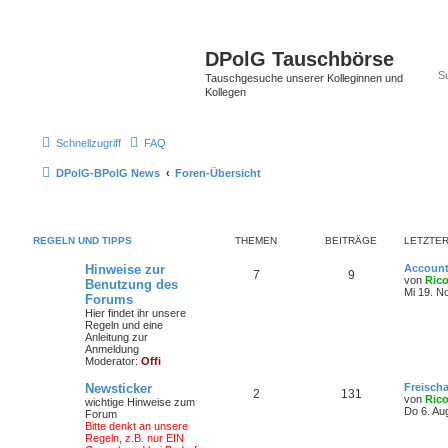
DPolG Tauschbörse
Tauschgesuche unserer Kolleginnen und
Kollegen
Schnellzugriff
FAQ
DPolG-BPolG News
Foren-Übersicht
REGELN UND TIPPS
THEMEN
BEITRÄGE
LETZTER
Hinweise zur
Account
7
9
von
Ric
Benutzung des
Mi 19. N
Forums
Hier findet ihr unsere
Regeln und eine
Anleitung zur
Anmeldung
Moderator:
Offi
Newsticker
Freisch
2
131
von
Ric
wichtige Hinweise zum
Do 6. Au
Forum
Bitte denkt an unsere
Regeln, z.B. nur EIN