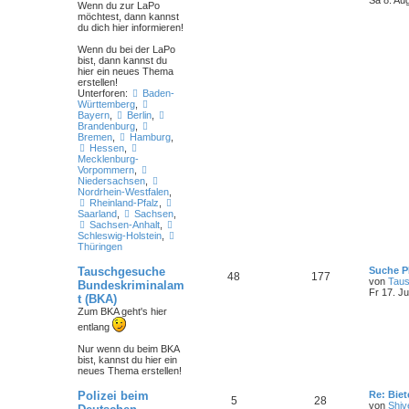
Sa 8. Au
Wenn du zur LaPo
möchtest, dann kannst
du dich hier informieren!
Wenn du bei der LaPo
bist
, dann kannst du
hier ein neues Thema
erstellen!
Unterforen:
Baden-
Württemberg
,
Bayern
,
Berlin
,
Brandenburg
,
Bremen
,
Hamburg
,
Hessen
,
Mecklenburg-
Vorpommern
,
Niedersachsen
,
Nordrhein-Westfalen
,
Rheinland-Pfalz
,
Saarland
,
Sachsen
,
Sachsen-Anhalt
,
Schleswig-Holstein
,
Thüringen
Tauschgesuche
Suche P
48
177
von
Tau
Bundeskriminalam
Fr 17. Ju
t (BKA)
Zum BKA geht's hier
entlang
Nur wenn du beim BKA
bist
, kannst du hier ein
neues Thema erstellen!
Polizei beim
Re: Bie
5
28
von
Shiv