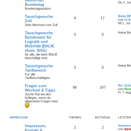
Deutschen
Do 4. Ju
Bundestag
Bundestagspolizei
Tauschgesuche
Biete B
9
17
von
Mull
Zoll
Mi 1. Jul
Dein Wechsel zum Zoll
Tauschgesuche
Keine Be
0
0
Bundesamt für
Logistik und
Mobilität (BALM,
ehem. BAG)
für alle, die beim BALM
beschäftigt sind
Tauschgesuche
Keine Be
0
0
Tarifbereich
Für alle
Tarifbeschäftigten
Fragen zum
Re: Sch
86
267
von
Ric
Wechsel & Tipps
Fr 7. Au
Suche Rat bei den
Kollegen, wenn du
allgemeine Fragen hast
IMPRESSUM
THEMEN
BEITRÄGE
LETZTER
Impressum,
Impress
2
2
von
dpo
Kontakt &