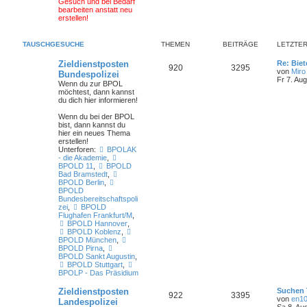
Gesuch und bei Bedarf
bearbeiten anstatt neu
erstellen!
TAUSCHGESUCHE
THEMEN
BEITRÄGE
LETZTER
Zieldienstposten
Re: Bi
920
3295
von
Miro
Bundespolizei
Fr 7. Au
Wenn du zur BPOL
möchtest, dann kannst
du dich hier informieren!
Wenn du bei der BPOL
bist
, dann kannst du
hier ein neues Thema
erstellen!
Unterforen:
BPOLAK
- die Akademie
,
BPOLD 11
,
BPOLD
Bad Bramstedt
,
BPOLD Berlin
,
BPOLD
Bundesbereitschaftspoli
zei
,
BPOLD
Flughafen Frankfurt/M
,
BPOLD Hannover
,
BPOLD Koblenz
,
BPOLD München
,
BPOLD Pirna
,
BPOLD Sankt Augustin
,
BPOLD Stuttgart
,
BPOLP - Das Präsidium
Zieldienstposten
Suchen
922
3395
von
en1
Landespolizei