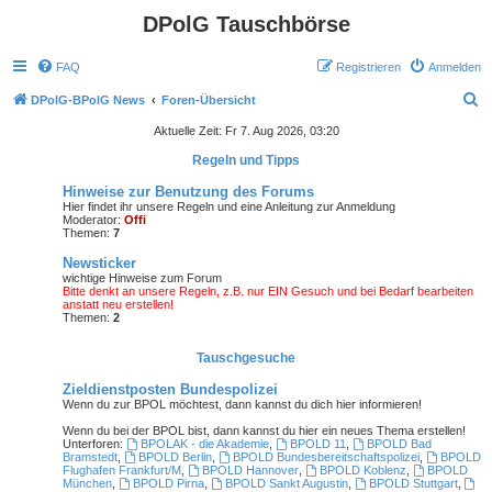
DPolG Tauschbörse
FAQ
Registrieren
Anmelden
S
DPolG-BPolG News
Foren-Übersicht
u
Aktuelle Zeit: Fr 7. Aug 2026, 03:20
c
Regeln und Tipps
h
Hinweise zur Benutzung des Forums
e
Hier findet ihr unsere Regeln und eine Anleitung zur Anmeldung
Moderator:
Offi
Themen:
7
Newsticker
wichtige Hinweise zum Forum
Bitte denkt an unsere Regeln, z.B. nur EIN Gesuch und bei Bedarf bearbeiten
anstatt neu erstellen!
Themen:
2
Tauschgesuche
Zieldienstposten Bundespolizei
Wenn du zur BPOL möchtest, dann kannst du dich hier informieren!
Wenn du bei der BPOL bist
, dann kannst du hier ein neues Thema erstellen!
Unterforen:
BPOLAK - die Akademie
,
BPOLD 11
,
BPOLD Bad
Bramstedt
,
BPOLD Berlin
,
BPOLD Bundesbereitschaftspolizei
,
BPOLD
Flughafen Frankfurt/M
,
BPOLD Hannover
,
BPOLD Koblenz
,
BPOLD
München
,
BPOLD Pirna
,
BPOLD Sankt Augustin
,
BPOLD Stuttgart
,