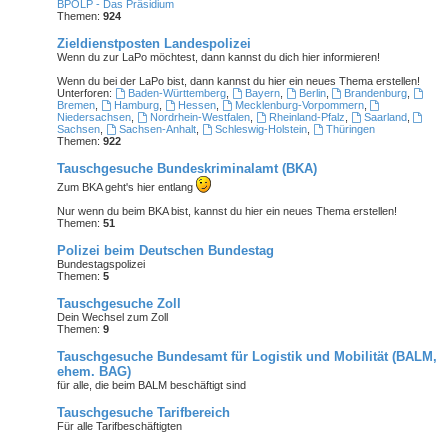
BPOLP - Das Präsidium
Themen:
924
Zieldienstposten Landespolizei
Wenn du zur LaPo möchtest, dann kannst du dich hier informieren!
Wenn du bei der LaPo bist
, dann kannst du hier ein neues Thema erstellen!
Unterforen:
Baden-Württemberg
,
Bayern
,
Berlin
,
Brandenburg
,
Bremen
,
Hamburg
,
Hessen
,
Mecklenburg-Vorpommern
,
Niedersachsen
,
Nordrhein-Westfalen
,
Rheinland-Pfalz
,
Saarland
,
Sachsen
,
Sachsen-Anhalt
,
Schleswig-Holstein
,
Thüringen
Themen:
922
Tauschgesuche Bundeskriminalamt (BKA)
Zum BKA geht's hier entlang
Nur wenn du beim BKA bist
, kannst du hier ein neues Thema erstellen!
Themen:
51
Polizei beim Deutschen Bundestag
Bundestagspolizei
Themen:
5
Tauschgesuche Zoll
Dein Wechsel zum Zoll
Themen:
9
Tauschgesuche Bundesamt für Logistik und Mobilität (BALM,
ehem. BAG)
für alle, die beim BALM beschäftigt sind
Tauschgesuche Tarifbereich
Für alle Tarifbeschäftigten