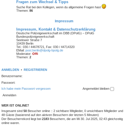
Fragen zum Wechsel & Tipps
Suche Rat bei den Kollegen, wenn du allgemeine Fragen hast
Themen:
86
Impressum
Impressum, Kontakt & Datenschutzerklärung
Deutsche Polizeigewerkschaft im DBB (DPolG) – DPolG
Bundespolizeigewerkschaft
Seelower Straße 7
10439 Berlin
Tel.: 030 / 44678721, Fax: 030 / 44714320
EMail:
post.berlin@dpolg-bpolg.de
Moderator:
Offi
Themen:
2
ANMELDEN
•
REGISTRIEREN
Benutzername:
Passwort:
Ich habe mein Passwort vergessen
Angemeldet bleiben
WER IST ONLINE?
Insgesamt sind
50
Besucher online :: 2 sichtbare Mitglieder, 0 unsichtbare Mitglieder und
48 Gäste (basierend auf den aktiven Besuchern der letzten 5 Minuten)
Der Besucherrekord liegt bei
2183
Besuchern, die am Mi 30. Jul 2025, 02:43 gleichzeitig
online waren.