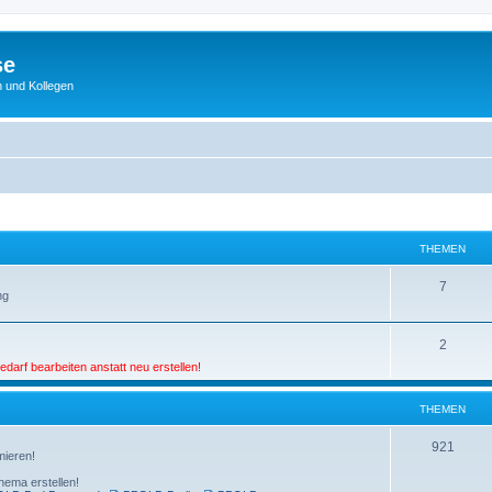
se
 und Kollegen
THEMEN
7
ng
2
darf bearbeiten anstatt neu erstellen!
THEMEN
921
mieren!
hema erstellen!