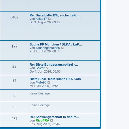
t
s
r
t
a
e
g
r
Re: Biete LaPo BW, suche LaPo…
3402
B
N
von
Kitkat17
e
e
So 9. Aug 2026, 09:12
i
u
t
e
r
s
a
t
g
e
r
Suche PP München / BLKA / LaP…
177
B
N
von
Tauschgesuch55
e
e
Fr 17. Jul 2026, 08:33
i
u
t
e
r
s
a
Re: Biete Bundestagspolizei -…
t
28
g
N
von
Shiver
e
e
Do 4. Jun 2026, 08:08
r
u
B
e
e
Biete BPOL Köln suche HZA Köln
17
s
N
i
von
Mulle90
t
e
t
Mi 1. Jul 2026, 08:54
e
u
r
r
e
a
Keine Beiträge
0
B
s
g
e
t
i
e
Keine Beiträge
t
r
0
r
B
a
e
g
i
Re: Schwangerschaft in der Pr…
267
t
N
von
RicoFRA
r
e
Fr 7. Aug 2026, 23:36
a
u