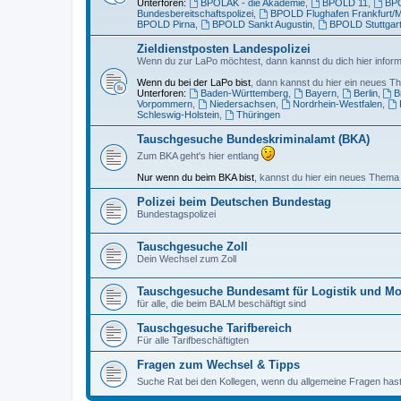
Unterforen:
BPOLAK - die Akademie
,
BPOLD 11
,
BPO
Bundesbereitschaftspolizei
,
BPOLD Flughafen Frankfurt/
BPOLD Pirna
,
BPOLD Sankt Augustin
,
BPOLD Stuttgar
Zieldienstposten Landespolizei
Wenn du zur LaPo möchtest, dann kannst du dich hier inform
Wenn du bei der LaPo bist
, dann kannst du hier ein neues Th
Unterforen:
Baden-Württemberg
,
Bayern
,
Berlin
,
B
Vorpommern
,
Niedersachsen
,
Nordrhein-Westfalen
,
Schleswig-Holstein
,
Thüringen
Tauschgesuche Bundeskriminalamt (BKA)
Zum BKA geht's hier entlang
Nur wenn du beim BKA bist
, kannst du hier ein neues Thema 
Polizei beim Deutschen Bundestag
Bundestagspolizei
Tauschgesuche Zoll
Dein Wechsel zum Zoll
Tauschgesuche Bundesamt für Logistik und Mo
für alle, die beim BALM beschäftigt sind
Tauschgesuche Tarifbereich
Für alle Tarifbeschäftigten
Fragen zum Wechsel & Tipps
Suche Rat bei den Kollegen, wenn du allgemeine Fragen has