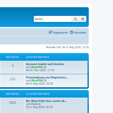
Suche
Erweiterte Suche
Registrieren
Anmelden
Aktuelle Zeit: So 9. Aug 2026, 11:05
BEITRÄGE
LETZTER BEITRAG
Account inaktiv und löschen
9
N
von
RicoFRA
e
Mi 19. Nov 2025, 17:43
u
e
Freischaltung von Registrieru…
131
s
N
von
RicoFRA
t
e
Do 6. Aug 2026, 20:00
e
u
r
e
B
s
BEITRÄGE
LETZTER BEITRAG
e
t
i
e
t
Re: Biete Flgh Dus, suche all…
r
3301
r
N
von
Knuti
B
a
e
So 9. Aug 2026, 00:25
e
g
u
i
e