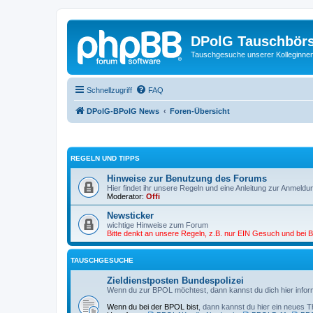
DPolG Tauschbör
Tauschgesuche unserer Kolleginnen
Schnellzugriff
FAQ
DPolG-BPolG News
Foren-Übersicht
REGELN UND TIPPS
Hinweise zur Benutzung des Forums
Hier findet ihr unsere Regeln und eine Anleitung zur Anmeldu
Moderator:
Offi
Newsticker
wichtige Hinweise zum Forum
Bitte denkt an unsere Regeln, z.B. nur EIN Gesuch und bei Be
TAUSCHGESUCHE
Zieldienstposten Bundespolizei
Wenn du zur BPOL möchtest, dann kannst du dich hier infor
Wenn du bei der BPOL bist
, dann kannst du hier ein neues T