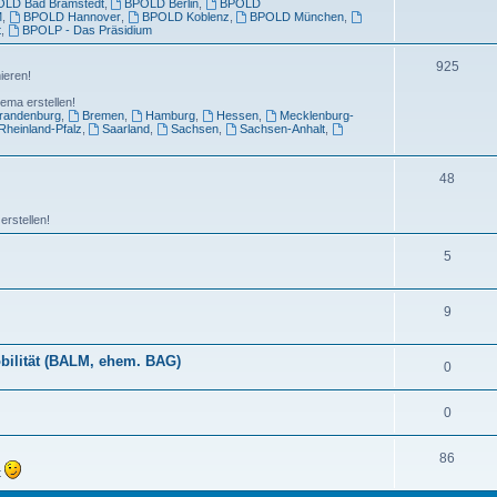
LD Bad Bramstedt
,
BPOLD Berlin
,
BPOLD
M
,
BPOLD Hannover
,
BPOLD Koblenz
,
BPOLD München
,
t
,
BPOLP - Das Präsidium
925
ieren!
ema erstellen!
randenburg
,
Bremen
,
Hamburg
,
Hessen
,
Mecklenburg-
Rheinland-Pfalz
,
Saarland
,
Sachsen
,
Sachsen-Anhalt
,
48
erstellen!
5
9
bilität (BALM, ehem. BAG)
0
0
86
t