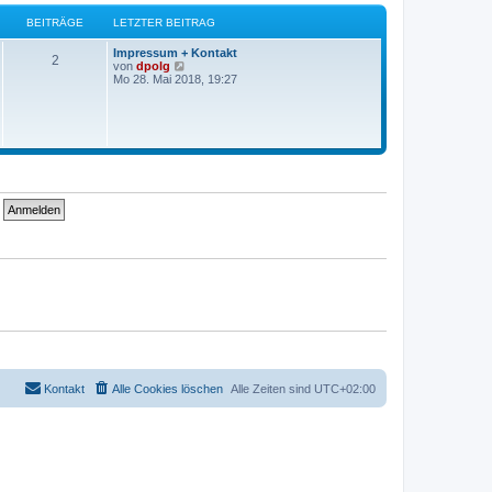
g
e
s
BEITRÄGE
LETZTER BEITRAG
t
e
Impressum + Kontakt
r
2
N
von
dpolg
B
e
Mo 28. Mai 2018, 19:27
e
u
i
e
t
s
r
t
a
e
g
r
B
e
i
t
r
a
g
Kontakt
Alle Cookies löschen
Alle Zeiten sind
UTC+02:00