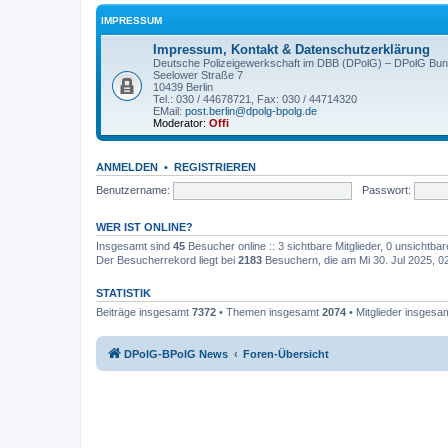
IMPRESSUM
Impressum, Kontakt & Datenschutzerklärung
Deutsche Polizeigewerkschaft im DBB (DPolG) – DPolG Bun
Seelower Straße 7
10439 Berlin
Tel.: 030 / 44678721, Fax: 030 / 44714320
EMail:
post.berlin@dpolg-bpolg.de
Moderator:
Offi
ANMELDEN
•
REGISTRIEREN
Benutzername:
Passwort:
WER IST ONLINE?
Insgesamt sind
45
Besucher online :: 3 sichtbare Mitglieder, 0 unsichtba
Der Besucherrekord liegt bei
2183
Besuchern, die am Mi 30. Jul 2025, 02:
STATISTIK
Beiträge insgesamt
7372
• Themen insgesamt
2074
• Mitglieder insgesa
DPolG-BPolG News
Foren-Übersicht