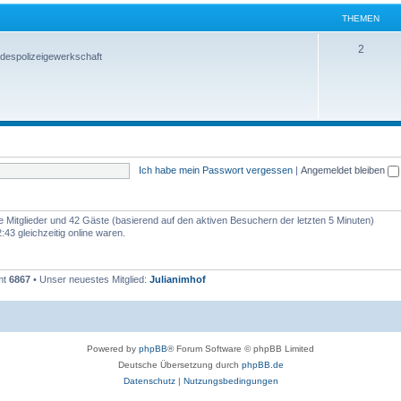
THEMEN
2
despolizeigewerkschaft
Ich habe mein Passwort vergessen
|
Angemeldet bleiben
re Mitglieder und 42 Gäste (basierend auf den aktiven Besuchern der letzten 5 Minuten)
43 gleichzeitig online waren.
mt
6867
• Unser neuestes Mitglied:
Julianimhof
Powered by
phpBB
® Forum Software © phpBB Limited
Deutsche Übersetzung durch
phpBB.de
Datenschutz
|
Nutzungsbedingungen