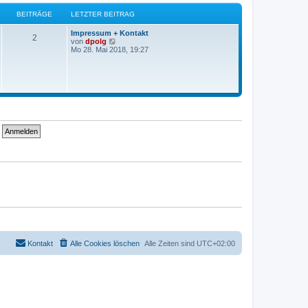
g
e
s
BEITRÄGE
LETZTER BEITRAG
t
e
Impressum + Kontakt
r
2
N
von
dpolg
B
e
Mo 28. Mai 2018, 19:27
e
u
i
e
t
s
r
t
a
e
g
r
B
e
i
t
r
a
g
Kontakt
Alle Cookies löschen
Alle Zeiten sind
UTC+02:00