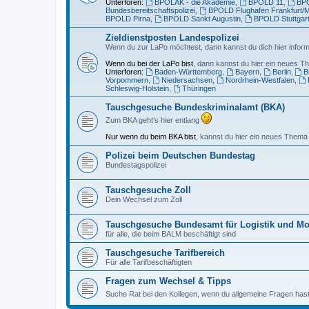
Unterforen:
BPOLAK - die Akademie
,
BPOLD 11
,
BPO
Bundesbereitschaftspolizei
,
BPOLD Flughafen Frankfurt/
BPOLD Pirna
,
BPOLD Sankt Augustin
,
BPOLD Stuttgar
Zieldienstposten Landespolizei
Wenn du zur LaPo möchtest, dann kannst du dich hier inform
Wenn du bei der LaPo bist
, dann kannst du hier ein neues Th
Unterforen:
Baden-Württemberg
,
Bayern
,
Berlin
,
B
Vorpommern
,
Niedersachsen
,
Nordrhein-Westfalen
,
Schleswig-Holstein
,
Thüringen
Tauschgesuche Bundeskriminalamt (BKA)
Zum BKA geht's hier entlang
Nur wenn du beim BKA bist
, kannst du hier ein neues Thema 
Polizei beim Deutschen Bundestag
Bundestagspolizei
Tauschgesuche Zoll
Dein Wechsel zum Zoll
Tauschgesuche Bundesamt für Logistik und Mo
für alle, die beim BALM beschäftigt sind
Tauschgesuche Tarifbereich
Für alle Tarifbeschäftigten
Fragen zum Wechsel & Tipps
Suche Rat bei den Kollegen, wenn du allgemeine Fragen has