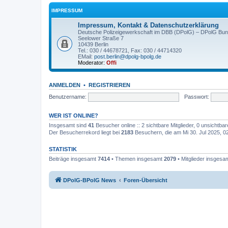
IMPRESSUM
Impressum, Kontakt & Datenschutzerklärung
Deutsche Polizeigewerkschaft im DBB (DPolG) – DPolG Bun
Seelower Straße 7
10439 Berlin
Tel.: 030 / 44678721, Fax: 030 / 44714320
EMail:
post.berlin@dpolg-bpolg.de
Moderator:
Offi
ANMELDEN
•
REGISTRIEREN
Benutzername:
Passwort:
WER IST ONLINE?
Insgesamt sind
41
Besucher online :: 2 sichtbare Mitglieder, 0 unsichtba
Der Besucherrekord liegt bei
2183
Besuchern, die am Mi 30. Jul 2025, 02:
STATISTIK
Beiträge insgesamt
7414
• Themen insgesamt
2079
• Mitglieder insgesa
DPolG-BPolG News
Foren-Übersicht