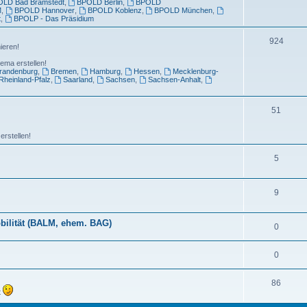
LD Bad Bramstedt
,
BPOLD Berlin
,
BPOLD
M
,
BPOLD Hannover
,
BPOLD Koblenz
,
BPOLD München
,
t
,
BPOLP - Das Präsidium
924
ieren!
ema erstellen!
randenburg
,
Bremen
,
Hamburg
,
Hessen
,
Mecklenburg-
Rheinland-Pfalz
,
Saarland
,
Sachsen
,
Sachsen-Anhalt
,
51
erstellen!
5
9
bilität (BALM, ehem. BAG)
0
0
86
t