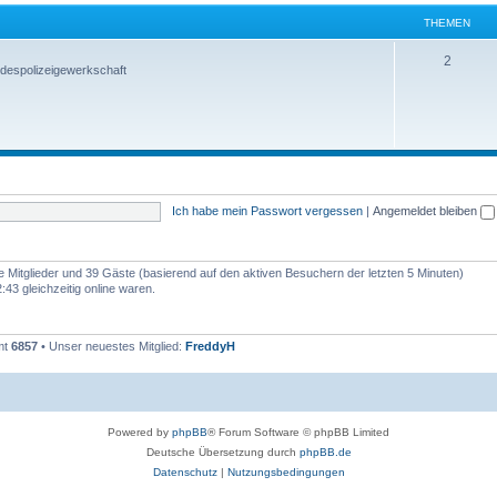
THEMEN
2
despolizeigewerkschaft
Ich habe mein Passwort vergessen
|
Angemeldet bleiben
re Mitglieder und 39 Gäste (basierend auf den aktiven Besuchern der letzten 5 Minuten)
43 gleichzeitig online waren.
mt
6857
• Unser neuestes Mitglied:
FreddyH
Powered by
phpBB
® Forum Software © phpBB Limited
Deutsche Übersetzung durch
phpBB.de
Datenschutz
|
Nutzungsbedingungen