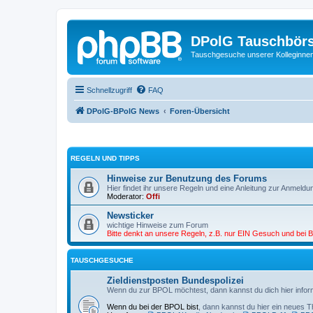
DPolG Tauschbör
Tauschgesuche unserer Kolleginnen
Schnellzugriff
FAQ
DPolG-BPolG News
Foren-Übersicht
REGELN UND TIPPS
Hinweise zur Benutzung des Forums
Hier findet ihr unsere Regeln und eine Anleitung zur Anmeldu
Moderator:
Offi
Newsticker
wichtige Hinweise zum Forum
Bitte denkt an unsere Regeln, z.B. nur EIN Gesuch und bei Be
TAUSCHGESUCHE
Zieldienstposten Bundespolizei
Wenn du zur BPOL möchtest, dann kannst du dich hier infor
Wenn du bei der BPOL bist
, dann kannst du hier ein neues T