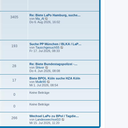
t
s
r
t
a
e
g
r
Re: Biete LaPo Hamburg, suche…
3405
B
N
von
Ma_Al
e
e
Do 6. Aug 2026, 16:02
i
u
t
e
r
s
a
t
g
e
r
Suche PP München / BLKA / LaP…
193
B
N
von
Tauschgesuch55
e
e
Fr 17. Jul 2026, 08:33
i
u
t
e
r
s
a
Re: Biete Bundestagspolizei -…
t
28
g
N
von
Shiver
e
e
Do 4. Jun 2026, 08:08
r
u
B
e
e
Biete BPOL Köln suche HZA Köln
17
s
N
i
von
Mulle90
t
e
t
Mi 1. Jul 2026, 08:54
e
u
r
r
e
a
Keine Beiträge
0
B
s
g
e
t
i
e
Keine Beiträge
t
r
0
r
B
a
e
g
i
Wechsel LaPo zu BPol / Tagdie…
266
t
N
von
Landeswechsel10
r
e
Mi 15. Jul 2026, 11:20
a
u