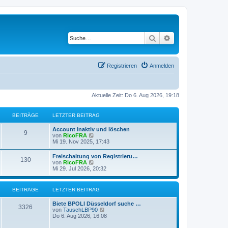
Suche
Erweiterte Suche
Registrieren
Anmelden
Aktuelle Zeit: Do 6. Aug 2026, 19:18
BEITRÄGE
LETZTER BEITRAG
Account inaktiv und löschen
9
N
von
RicoFRA
e
Mi 19. Nov 2025, 17:43
u
e
Freischaltung von Registrieru…
130
s
N
von
RicoFRA
t
e
Mi 29. Jul 2026, 20:32
e
u
r
e
B
s
BEITRÄGE
LETZTER BEITRAG
e
t
i
e
t
Biete BPOLI Düsseldorf suche …
r
3326
r
N
von
TauschLBP90
B
a
e
Do 6. Aug 2026, 16:08
e
g
u
i
e