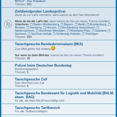
BPOLP - Das Präsidium
Themen:
921
Zieldienstposten Landespolizei
Wenn du zur LaPo möchtest, dann kannst du dich hier informieren!
Wenn du bei der LaPo bist
, dann kannst du hier ein neues Thema erstellen!
Unterforen:
Baden-Württemberg
,
Bayern
,
Berlin
,
Brandenburg
,
Bremen
,
Hamburg
,
Hessen
,
Mecklenburg-Vorpommern
,
Niedersachsen
,
Nordrhein-Westfalen
,
Rheinland-Pfalz
,
Saarland
,
Sachsen
,
Sachsen-Anhalt
,
Schleswig-Holstein
,
Thüringen
Themen:
924
Tauschgesuche Bundeskriminalamt (BKA)
Zum BKA geht's hier entlang
Nur wenn du beim BKA bist
, kannst du hier ein neues Thema erstellen!
Themen:
48
Polizei beim Deutschen Bundestag
Bundestagspolizei
Themen:
5
Tauschgesuche Zoll
Dein Wechsel zum Zoll
Themen:
9
Tauschgesuche Bundesamt für Logistik und Mobilität (BALM,
ehem. BAG)
für alle, die beim BALM beschäftigt sind
Tauschgesuche Tarifbereich
Für alle Tarifbeschäftigten