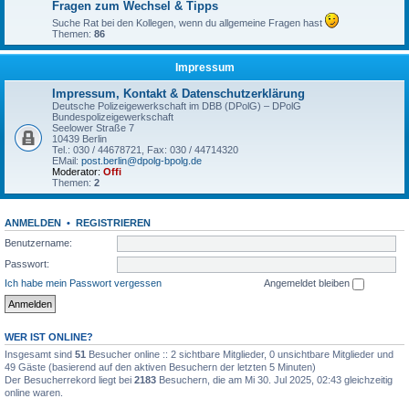
Fragen zum Wechsel & Tipps
Suche Rat bei den Kollegen, wenn du allgemeine Fragen hast
Themen:
86
Impressum
Impressum, Kontakt & Datenschutzerklärung
Deutsche Polizeigewerkschaft im DBB (DPolG) – DPolG
Bundespolizeigewerkschaft
Seelower Straße 7
10439 Berlin
Tel.: 030 / 44678721, Fax: 030 / 44714320
EMail:
post.berlin@dpolg-bpolg.de
Moderator:
Offi
Themen:
2
ANMELDEN
•
REGISTRIEREN
Benutzername:
Passwort:
Ich habe mein Passwort vergessen
Angemeldet bleiben
WER IST ONLINE?
Insgesamt sind
51
Besucher online :: 2 sichtbare Mitglieder, 0 unsichtbare Mitglieder und
49 Gäste (basierend auf den aktiven Besuchern der letzten 5 Minuten)
Der Besucherrekord liegt bei
2183
Besuchern, die am Mi 30. Jul 2025, 02:43 gleichzeitig
online waren.