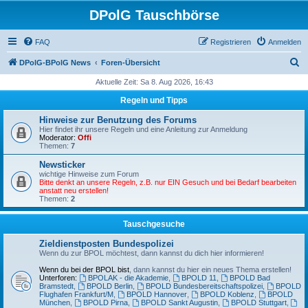
DPolG Tauschbörse
FAQ
Registrieren
Anmelden
S
DPolG-BPolG News
Foren-Übersicht
u
Aktuelle Zeit: Sa 8. Aug 2026, 16:43
c
Regeln und Tipps
h
Hinweise zur Benutzung des Forums
e
Hier findet ihr unsere Regeln und eine Anleitung zur Anmeldung
Moderator:
Offi
Themen:
7
Newsticker
wichtige Hinweise zum Forum
Bitte denkt an unsere Regeln, z.B. nur EIN Gesuch und bei Bedarf bearbeiten
anstatt neu erstellen!
Themen:
2
Tauschgesuche
Zieldienstposten Bundespolizei
Wenn du zur BPOL möchtest, dann kannst du dich hier informieren!
Wenn du bei der BPOL bist
, dann kannst du hier ein neues Thema erstellen!
Unterforen:
BPOLAK - die Akademie
,
BPOLD 11
,
BPOLD Bad
Bramstedt
,
BPOLD Berlin
,
BPOLD Bundesbereitschaftspolizei
,
BPOLD
Flughafen Frankfurt/M
,
BPOLD Hannover
,
BPOLD Koblenz
,
BPOLD
München
,
BPOLD Pirna
,
BPOLD Sankt Augustin
,
BPOLD Stuttgart
,