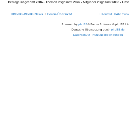
Beiträge insgesamt
7384
• Themen insgesamt
2076
• Mitglieder insgesamt
6863
• Unse
DPolG-BPolG News
Foren-Übersicht
Kontakt
Alle Coo
Powered by
phpBB
® Forum Software © phpBB Lim
Deutsche Übersetzung durch
phpBB.de
Datenschutz
|
Nutzungsbedingungen