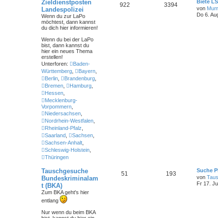
Zieldienstposten
Biete L
922
3394
von
Mum
Landespolizei
Do 6. Au
Wenn du zur LaPo
möchtest, dann kannst
du dich hier informieren!
Wenn du bei der LaPo
bist
, dann kannst du
hier ein neues Thema
erstellen!
Unterforen:
Baden-
Württemberg
,
Bayern
,
Berlin
,
Brandenburg
,
Bremen
,
Hamburg
,
Hessen
,
Mecklenburg-
Vorpommern
,
Niedersachsen
,
Nordrhein-Westfalen
,
Rheinland-Pfalz
,
Saarland
,
Sachsen
,
Sachsen-Anhalt
,
Schleswig-Holstein
,
Thüringen
Tauschgesuche
Suche P
51
193
von
Tau
Bundeskriminalam
Fr 17. Ju
t (BKA)
Zum BKA geht's hier
entlang
Nur wenn du beim BKA