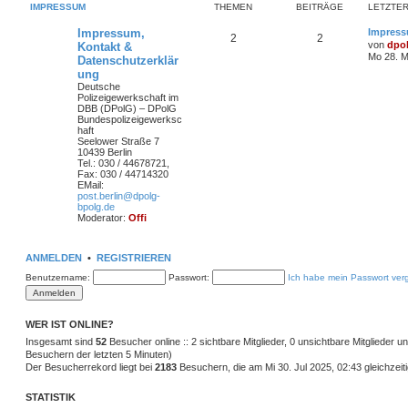
IMPRESSUM
THEMEN
BEITRÄGE
LETZTER
Impressum,
Impress
2
2
von
dpo
Kontakt &
Mo 28. M
Datenschutzerklär
ung
Deutsche
Polizeigewerkschaft im
DBB (DPolG) – DPolG
Bundespolizeigewerksc
haft
Seelower Straße 7
10439 Berlin
Tel.: 030 / 44678721,
Fax: 030 / 44714320
EMail:
post.berlin@dpolg-
bpolg.de
Moderator:
Offi
ANMELDEN
•
REGISTRIEREN
Benutzername:
Passwort:
Ich habe mein Passwort ver
WER IST ONLINE?
Insgesamt sind
52
Besucher online :: 2 sichtbare Mitglieder, 0 unsichtbare Mitglieder 
Besuchern der letzten 5 Minuten)
Der Besucherrekord liegt bei
2183
Besuchern, die am Mi 30. Jul 2025, 02:43 gleichzeiti
STATISTIK