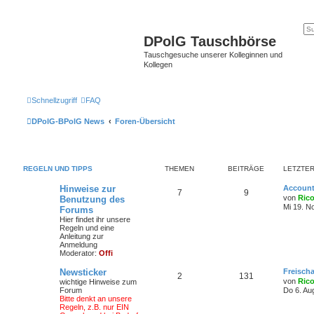
DPolG Tauschbörse
Tauschgesuche unserer Kolleginnen und
Kollegen
Schnellzugriff
FAQ
DPolG-BPolG News
Foren-Übersicht
REGELN UND TIPPS
THEMEN
BEITRÄGE
LETZTER
Hinweise zur
Account
7
9
von
Ric
Benutzung des
Mi 19. N
Forums
Hier findet ihr unsere
Regeln und eine
Anleitung zur
Anmeldung
Moderator:
Offi
Newsticker
Freisch
2
131
von
Ric
wichtige Hinweise zum
Forum
Do 6. Au
Bitte denkt an unsere
Regeln, z.B. nur EIN