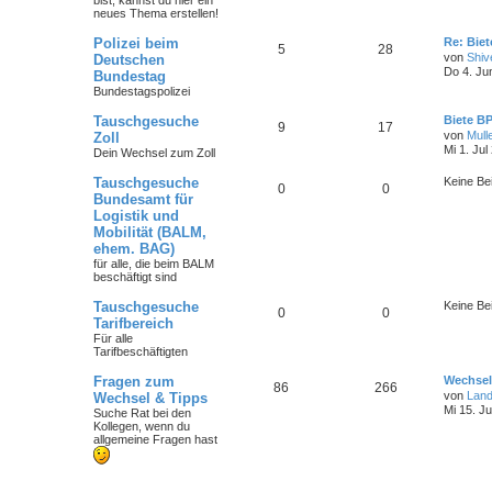
bist
, kannst du hier ein
neues Thema erstellen!
Polizei beim
Re: Bie
5
28
von
Shiv
Deutschen
Do 4. Ju
Bundestag
Bundestagspolizei
Tauschgesuche
Biete B
9
17
von
Mull
Zoll
Mi 1. Jul
Dein Wechsel zum Zoll
Tauschgesuche
Keine Be
0
0
Bundesamt für
Logistik und
Mobilität (BALM,
ehem. BAG)
für alle, die beim BALM
beschäftigt sind
Tauschgesuche
Keine Be
0
0
Tarifbereich
Für alle
Tarifbeschäftigten
Fragen zum
Wechsel
86
266
von
Lan
Wechsel & Tipps
Mi 15. Ju
Suche Rat bei den
Kollegen, wenn du
allgemeine Fragen hast