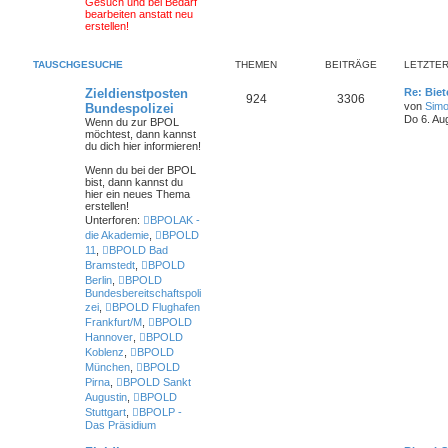
Gesuch und bei Bedarf
bearbeiten anstatt neu
erstellen!
TAUSCHGESUCHE
THEMEN
BEITRÄGE
LETZTER
Zieldienstposten
Re: Bie
924
3306
von
Simo
Bundespolizei
Do 6. Au
Wenn du zur BPOL
möchtest, dann kannst
du dich hier informieren!
Wenn du bei der BPOL
bist
, dann kannst du
hier ein neues Thema
erstellen!
Unterforen:
BPOLAK -
die Akademie
,
BPOLD
11
,
BPOLD Bad
Bramstedt
,
BPOLD
Berlin
,
BPOLD
Bundesbereitschaftspoli
zei
,
BPOLD Flughafen
Frankfurt/M
,
BPOLD
Hannover
,
BPOLD
Koblenz
,
BPOLD
München
,
BPOLD
Pirna
,
BPOLD Sankt
Augustin
,
BPOLD
Stuttgart
,
BPOLP -
Das Präsidium