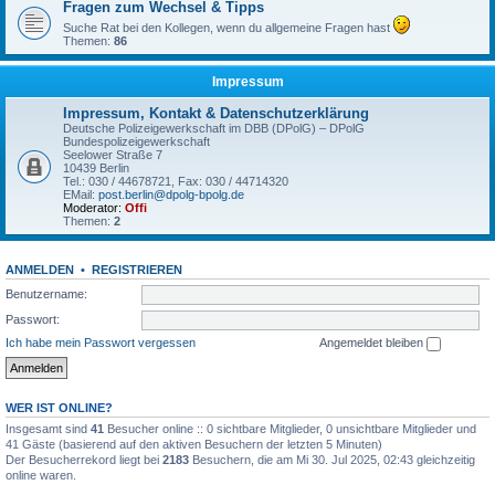
Fragen zum Wechsel & Tipps
Suche Rat bei den Kollegen, wenn du allgemeine Fragen hast
Themen:
86
Impressum
Impressum, Kontakt & Datenschutzerklärung
Deutsche Polizeigewerkschaft im DBB (DPolG) – DPolG
Bundespolizeigewerkschaft
Seelower Straße 7
10439 Berlin
Tel.: 030 / 44678721, Fax: 030 / 44714320
EMail:
post.berlin@dpolg-bpolg.de
Moderator:
Offi
Themen:
2
ANMELDEN
•
REGISTRIEREN
Benutzername:
Passwort:
Ich habe mein Passwort vergessen
Angemeldet bleiben
WER IST ONLINE?
Insgesamt sind
41
Besucher online :: 0 sichtbare Mitglieder, 0 unsichtbare Mitglieder und
41 Gäste (basierend auf den aktiven Besuchern der letzten 5 Minuten)
Der Besucherrekord liegt bei
2183
Besuchern, die am Mi 30. Jul 2025, 02:43 gleichzeitig
online waren.