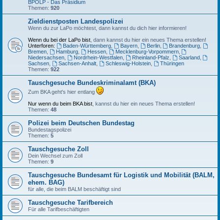
BPOLP - Das Präsidium
Themen:
920
Zieldienstposten Landespolizei
Wenn du zur LaPo möchtest, dann kannst du dich hier informieren!
Wenn du bei der LaPo bist
, dann kannst du hier ein neues Thema erstellen!
Unterforen:
Baden-Württemberg
,
Bayern
,
Berlin
,
Brandenburg
,
Bremen
,
Hamburg
,
Hessen
,
Mecklenburg-Vorpommern
,
Niedersachsen
,
Nordrhein-Westfalen
,
Rheinland-Pfalz
,
Saarland
,
Sachsen
,
Sachsen-Anhalt
,
Schleswig-Holstein
,
Thüringen
Themen:
922
Tauschgesuche Bundeskriminalamt (BKA)
Zum BKA geht's hier entlang
Nur wenn du beim BKA bist
, kannst du hier ein neues Thema erstellen!
Themen:
48
Polizei beim Deutschen Bundestag
Bundestagspolizei
Themen:
5
Tauschgesuche Zoll
Dein Wechsel zum Zoll
Themen:
9
Tauschgesuche Bundesamt für Logistik und Mobilität (BALM,
ehem. BAG)
für alle, die beim BALM beschäftigt sind
Tauschgesuche Tarifbereich
Für alle Tarifbeschäftigten