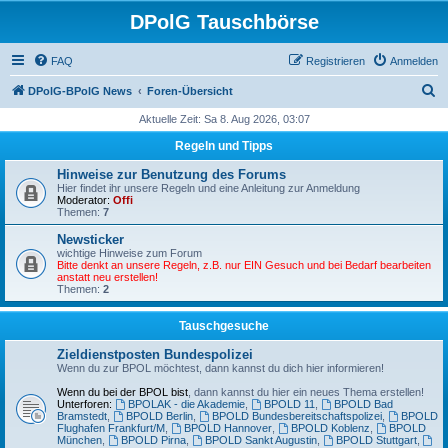
DPolG Tauschbörse
FAQ
Registrieren
Anmelden
S
DPolG-BPolG News
Foren-Übersicht
u
Aktuelle Zeit: Sa 8. Aug 2026, 03:07
c
Regeln und Tipps
h
Hinweise zur Benutzung des Forums
e
Hier findet ihr unsere Regeln und eine Anleitung zur Anmeldung
Moderator:
Offi
Themen:
7
Newsticker
wichtige Hinweise zum Forum
Bitte denkt an unsere Regeln, z.B. nur EIN Gesuch und bei Bedarf bearbeiten
anstatt neu erstellen!
Themen:
2
Tauschgesuche
Zieldienstposten Bundespolizei
Wenn du zur BPOL möchtest, dann kannst du dich hier informieren!
Wenn du bei der BPOL bist
, dann kannst du hier ein neues Thema erstellen!
Unterforen:
BPOLAK - die Akademie
,
BPOLD 11
,
BPOLD Bad
Bramstedt
,
BPOLD Berlin
,
BPOLD Bundesbereitschaftspolizei
,
BPOLD
Flughafen Frankfurt/M
,
BPOLD Hannover
,
BPOLD Koblenz
,
BPOLD
München
,
BPOLD Pirna
,
BPOLD Sankt Augustin
,
BPOLD Stuttgart
,