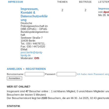
IMPRESSUM
THEMEN
BEITRÄGE
LETZTER
Impressum,
Impress
2
2
von
dpo
Kontakt &
Mo 28. M
Datenschutzerklär
ung
Deutsche
Polizeigewerkschaft im
DBB (DPolG) – DPolG
Bundespolizeigewerksc
haft
Seelower Straße 7
10439 Berlin
Tel.: 030 / 44678721,
Fax: 030 / 44714320
EMail:
post.berlin@dpolg-
bpolg.de
Moderator:
Offi
ANMELDEN
•
REGISTRIEREN
Benutzername:
Passwort:
Ich habe mein Passwort ver
WER IST ONLINE?
Insgesamt sind
47
Besucher online :: 1 sichtbares Mitglied, 0 unsichtbare Mitglieder u
Besuchern der letzten 5 Minuten)
Der Besucherrekord liegt bei
2183
Besuchern, die am Mi 30. Jul 2025, 02:43 gleichzeiti
STATISTIK