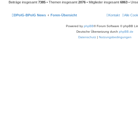
Beiträge insgesamt
7385
• Themen insgesamt
2076
• Mitglieder insgesamt
6863
• Unse
DPolG-BPolG News
Foren-Übersicht
Kontakt
Alle Coo
Powered by
phpBB
® Forum Software © phpBB Lim
Deutsche Übersetzung durch
phpBB.de
Datenschutz
|
Nutzungsbedingungen