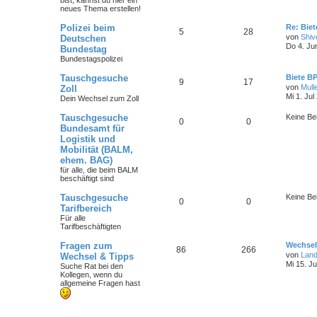
bist
, kannst du hier ein
neues Thema erstellen!
Polizei beim
Re: Bie
5
28
von
Shiv
Deutschen
Do 4. Ju
Bundestag
Bundestagspolizei
Tauschgesuche
Biete B
9
17
von
Mull
Zoll
Mi 1. Jul
Dein Wechsel zum Zoll
Tauschgesuche
Keine Be
0
0
Bundesamt für
Logistik und
Mobilität (BALM,
ehem. BAG)
für alle, die beim BALM
beschäftigt sind
Tauschgesuche
Keine Be
0
0
Tarifbereich
Für alle
Tarifbeschäftigten
Fragen zum
Wechsel
86
266
von
Lan
Wechsel & Tipps
Mi 15. Ju
Suche Rat bei den
Kollegen, wenn du
allgemeine Fragen hast