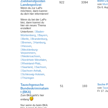
Zieldienstposten
Biete L
922
3394
von
Mum
Landespolizei
Do 6. Au
Wenn du zur LaPo
möchtest, dann kannst
du dich hier informieren!
Wenn du bei der LaPo
bist
, dann kannst du
hier ein neues Thema
erstellen!
Unterforen:
Baden-
Württemberg
,
Bayern
,
Berlin
,
Brandenburg
,
Bremen
,
Hamburg
,
Hessen
,
Mecklenburg-
Vorpommern
,
Niedersachsen
,
Nordrhein-Westfalen
,
Rheinland-Pfalz
,
Saarland
,
Sachsen
,
Sachsen-Anhalt
,
Schleswig-Holstein
,
Thüringen
Tauschgesuche
Suche P
51
193
von
Tau
Bundeskriminalam
Fr 17. Ju
t (BKA)
Zum BKA geht's hier
entlang
Nur wenn du beim BKA