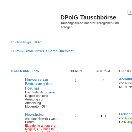
DPolG Tauschbörse
Tauschgesuche unserer Kolleginnen und
Kollegen
Schnellzugriff
FAQ
DPolG-BPolG News
Foren-Übersicht
REGELN UND TIPPS
THEMEN
BEITRÄGE
LETZTER
Hinweise zur
Account
7
9
von
Ric
Benutzung des
Mi 19. N
Forums
Hier findet ihr unsere
Regeln und eine
Anleitung zur
Anmeldung
Moderator:
Offi
Newsticker
Freisch
2
131
von
Ric
wichtige Hinweise zum
Forum
Do 6. Au
Bitte denkt an unsere
Regeln, z.B. nur EIN