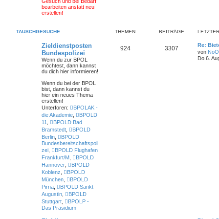
Gesuch und bei Bedarf
bearbeiten anstatt neu
erstellen!
TAUSCHGESUCHE
THEMEN
BEITRÄGE
LETZTER
Zieldienstposten
Re: Biet
924
3307
von
NoO
Bundespolizei
Do 6. Au
Wenn du zur BPOL
möchtest, dann kannst
du dich hier informieren!
Wenn du bei der BPOL
bist
, dann kannst du
hier ein neues Thema
erstellen!
Unterforen:
BPOLAK -
die Akademie
,
BPOLD
11
,
BPOLD Bad
Bramstedt
,
BPOLD
Berlin
,
BPOLD
Bundesbereitschaftspoli
zei
,
BPOLD Flughafen
Frankfurt/M
,
BPOLD
Hannover
,
BPOLD
Koblenz
,
BPOLD
München
,
BPOLD
Pirna
,
BPOLD Sankt
Augustin
,
BPOLD
Stuttgart
,
BPOLP -
Das Präsidium